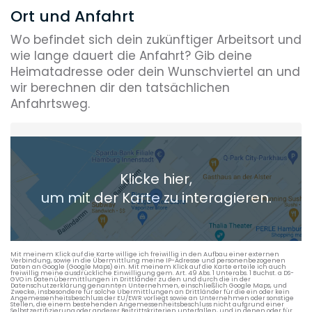
Ort und Anfahrt
Wo befindet sich dein zukünftiger Arbeitsort und
wie lange dauert die Anfahrt? Gib deine
Heimatadresse oder dein Wunschviertel an und
wir berechnen dir den tatsächlichen
Anfahrtsweg.
Heimatadresse oder Wunschort
Klicke hier,
+ Aktuellen Standort hinzufügen
um mit der Karte zu interagieren.
Die berechneten Anreisezeiten basieren auf den
Verkehrsdaten eines typischen Dienstag morgens um 8:30.
Mit meinem Klick auf die Karte willige ich freiwillig in den Aufbau einer externen
Verbindung, sowie in die Übermittlung meine IP-Adresse und personenbezogenen
Daten an Google (Google Maps) ein. Mit meinem Klick auf die Karte erteile ich auch
freiwillig meine ausdrückliche Einwilligung gem. Art. 49 Abs. 1 Unterabs. 1 Buchst. a DS-
GVO in Datenübermittlungen in Drittländer zu den und durch die in der
Datenschutzerklärung genannten Unternehmen, einschließlich Google Maps, und
Zwecke, insbesondere für solche Übermittlungen an Drittländer für die ein oder kein
Angemessenheitsbeschluss der EU/EWR vorliegt sowie an Unternehmen oder sonstige
Stellen, die einem bestehenden Angemessenheitsbeschluss nicht aufgrund einer
Selbstzertifizierung oder anderer Beitrittskriterien unterfallen, und in denen oder für