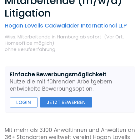
Mitarbeitende (m/w/d)
Litigation
Hogan Lovells Cadwalader International LLP
Wiss. Mitarbeitende
in Hamburg
ab sofort
(Vor Ort,
Homeoffice möglich
)
ohne Berufserfahrung
Einfache Bewerbungsmöglichkeit
Nutze die mit führenden Arbeitgebern
entwickelte Bewerbungsoption.
LOGIN
JETZT BEWERBEN
Mit mehr als 3.100 Anwältinnen und Anwälten an
36+ Standorten weltweit vereint Hogan Lovells