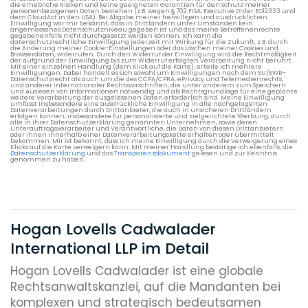
die erhebliche Risiken und keine geeigneten Garantien für den Schutz meiner
personenbezogenen Daten bestehen (z.B. wegen § 702 FISA, Executive Order EO12333 und
dem CloudAct in den USA). Bei Abgabe meiner freiwilligen und ausdrücklichen
Einwilligung war mir bekannt, dass in Drittländern unter Umständen kein
angemessenes Datenschutzniveau gegeben ist und das meine Betroffenenrechte
gegebenenfalls nicht durchgesetzt werden können. Ich kann die
datenschutzrechtliche Einwilligung jederzeit mit Wirkung für die Zukunft, z.B. durch
die Änderung meiner Cookie-Einstellungen oder das Löschen meiner Cookies und
Browserdaten, widerrufen. Durch den Widerruf der Einwilligung wird die Rechtmäßigkeit
der aufgrund der Einwilligung bis zum Widerruf erfolgten Verarbeitung nicht berührt.
Mit einer einzelnen Handlung (dem Klick auf die Karte), erteile ich mehrere
Einwilligungen. Dabei handelt es sich sowohl um Einwilligungen nach dem EU/EWR-
Datenschutzrecht als auch um die des CCPA/CPRA, ePrivacy und Telemedienrechts,
und anderer internationaler Rechtsvorschriften, die unter anderem zum Speichern
und Auslesen von Informationen notwendig und als Rechtsgrundlage für eine geplante
weitere Verarbeitung der ausgelesenen Daten erforderlich sind. Meine Einwilligung
umfasst insbesondere eine ausdrückliche Einwilligung in alle nachgelagerten
Datenverarbeitungen durch Drittanbieter, die auch in unsicheren Drittländern
erfolgen können, insbesondere für personalisierte und zielgerichtete Werbung, durch
alle in ihrer Datenschutzerklärung genannten Unternehmen, sowie deren
Unterauftragsverarbeiter und Verantwortliche, die Daten von diesen Drittanbietern
oder ihnen innerhalb einer Datenverarbeitungskette erhalten oder übermittelt
bekommen. Mir ist bekannt, dass ich meine Einwilligung durch die Verweigerung eines
Klicks auf die Karte verweigern kann. Mit meiner Handlung bestätige ich ebenfalls, die
Datenschutzerklärung
und das
Transparenzdokument
gelesen und zur Kenntnis
genommen zu haben.
Hogan Lovells Cadwalader
International LLP im Detail
Hogan Lovells Cadwalader ist eine globale
Rechtsanwaltskanzlei, auf die Mandanten bei
komplexen und strategisch bedeutsamen