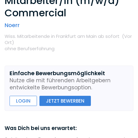
Mitarbeiter/in (m/w/d)
Commercial
Noerr
Wiss. Mitarbeitende
in Frankfurt am Main
ab sofort
(Vor
Ort
)
ohne Berufserfahrung
Einfache Bewerbungsmöglichkeit
Nutze die mit führenden Arbeitgebern
entwickelte Bewerbungsoption.
LOGIN
JETZT BEWERBEN
Was Dich bei uns erwartet: