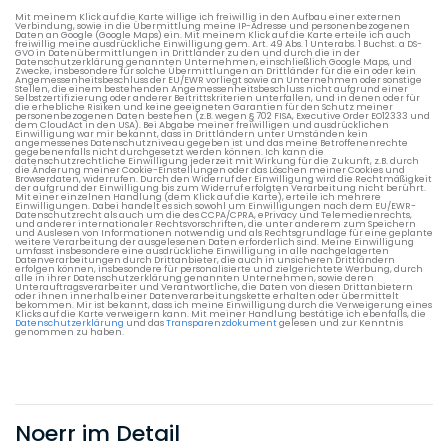
Mit meinem Klick auf die Karte willige ich freiwillig in den Aufbau einer externen
Verbindung, sowie in die Übermittlung meine IP-Adresse und personenbezogenen
Daten an Google (Google Maps) ein. Mit meinem Klick auf die Karte erteile ich auch
freiwillig meine ausdrückliche Einwilligung gem. Art. 49 Abs. 1 Unterabs. 1 Buchst. a DS-
GVO in Datenübermittlungen in Drittländer zu den und durch die in der
Datenschutzerklärung genannten Unternehmen, einschließlich Google Maps, und
Zwecke, insbesondere für solche Übermittlungen an Drittländer für die ein oder kein
Angemessenheitsbeschluss der EU/EWR vorliegt sowie an Unternehmen oder sonstige
Stellen, die einem bestehenden Angemessenheitsbeschluss nicht aufgrund einer
Selbstzertifizierung oder anderer Beitrittskriterien unterfallen, und in denen oder für
die erhebliche Risiken und keine geeigneten Garantien für den Schutz meiner
personenbezogenen Daten bestehen (z.B. wegen § 702 FISA, Executive Order EO12333 und
dem CloudAct in den USA). Bei Abgabe meiner freiwilligen und ausdrücklichen
Einwilligung war mir bekannt, dass in Drittländern unter Umständen kein
angemessenes Datenschutzniveau gegeben ist und das meine Betroffenenrechte
gegebenenfalls nicht durchgesetzt werden können. Ich kann die
datenschutzrechtliche Einwilligung jederzeit mit Wirkung für die Zukunft, z.B. durch
die Änderung meiner Cookie-Einstellungen oder das Löschen meiner Cookies und
Browserdaten, widerrufen. Durch den Widerruf der Einwilligung wird die Rechtmäßigkeit
der aufgrund der Einwilligung bis zum Widerruf erfolgten Verarbeitung nicht berührt.
Mit einer einzelnen Handlung (dem Klick auf die Karte), erteile ich mehrere
Einwilligungen. Dabei handelt es sich sowohl um Einwilligungen nach dem EU/EWR-
Datenschutzrecht als auch um die des CCPA/CPRA, ePrivacy und Telemedienrechts,
und anderer internationaler Rechtsvorschriften, die unter anderem zum Speichern
und Auslesen von Informationen notwendig und als Rechtsgrundlage für eine geplante
weitere Verarbeitung der ausgelesenen Daten erforderlich sind. Meine Einwilligung
umfasst insbesondere eine ausdrückliche Einwilligung in alle nachgelagerten
Datenverarbeitungen durch Drittanbieter, die auch in unsicheren Drittländern
erfolgen können, insbesondere für personalisierte und zielgerichtete Werbung, durch
alle in ihrer Datenschutzerklärung genannten Unternehmen, sowie deren
Unterauftragsverarbeiter und Verantwortliche, die Daten von diesen Drittanbietern
oder ihnen innerhalb einer Datenverarbeitungskette erhalten oder übermittelt
bekommen. Mir ist bekannt, dass ich meine Einwilligung durch die Verweigerung eines
Klicks auf die Karte verweigern kann. Mit meiner Handlung bestätige ich ebenfalls, die
Datenschutzerklärung
und das
Transparenzdokument
gelesen und zur Kenntnis
genommen zu haben.
Noerr im Detail