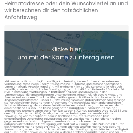
Heimatadresse oder dein Wunschviertel an und
wir berechnen dir den tatsächlichen
Anfahrtsweg.
Heimatadresse oder Wunschort
Klicke hier,
+ Aktuellen Standort hinzufügen
um mit der Karte zu interagieren.
Die berechneten Anreisezeiten basieren auf den
Verkehrsdaten eines typischen Dienstag morgens um 8:30.
Mit meinem Klick auf die Karte willige ich freiwillig in den Aufbau einer externen
Verbindung, sowie in die Übermittlung meine IP-Adresse und personenbezogenen
Daten an Google (Google Maps) ein. Mit meinem Klick auf die Karte erteile ich auch
freiwillig meine ausdrückliche Einwilligung gem. Art. 49 Abs. 1 Unterabs. 1 Buchst. a DS-
GVO in Datenübermittlungen in Drittländer zu den und durch die in der
Datenschutzerklärung genannten Unternehmen, einschließlich Google Maps, und
Zwecke, insbesondere für solche Übermittlungen an Drittländer für die ein oder kein
Angemessenheitsbeschluss der EU/EWR vorliegt sowie an Unternehmen oder sonstige
Stellen, die einem bestehenden Angemessenheitsbeschluss nicht aufgrund einer
Selbstzertifizierung oder anderer Beitrittskriterien unterfallen, und in denen oder für
die erhebliche Risiken und keine geeigneten Garantien für den Schutz meiner
personenbezogenen Daten bestehen (z.B. wegen § 702 FISA, Executive Order EO12333 und
dem CloudAct in den USA). Bei Abgabe meiner freiwilligen und ausdrücklichen
Einwilligung war mir bekannt, dass in Drittländern unter Umständen kein
angemessenes Datenschutzniveau gegeben ist und das meine Betroffenenrechte
gegebenenfalls nicht durchgesetzt werden können. Ich kann die
datenschutzrechtliche Einwilligung jederzeit mit Wirkung für die Zukunft, z.B. durch
die Änderung meiner Cookie-Einstellungen oder das Löschen meiner Cookies und
Browserdaten, widerrufen. Durch den Widerruf der Einwilligung wird die Rechtmäßigkeit
der aufgrund der Einwilligung bis zum Widerruf erfolgten Verarbeitung nicht berührt.