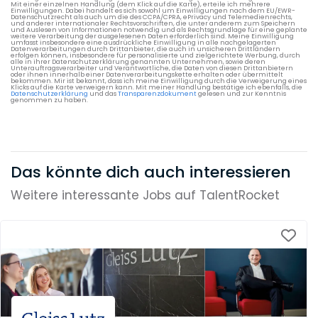
Mit einer einzelnen Handlung (dem Klick auf die Karte), erteile ich mehrere
Einwilligungen. Dabei handelt es sich sowohl um Einwilligungen nach dem EU/EWR-
Datenschutzrecht als auch um die des CCPA/CPRA, ePrivacy und Telemedienrechts,
und anderer internationaler Rechtsvorschriften, die unter anderem zum Speichern
und Auslesen von Informationen notwendig und als Rechtsgrundlage für eine geplante
weitere Verarbeitung der ausgelesenen Daten erforderlich sind. Meine Einwilligung
umfasst insbesondere eine ausdrückliche Einwilligung in alle nachgelagerten
Datenverarbeitungen durch Drittanbieter, die auch in unsicheren Drittländern
erfolgen können, insbesondere für personalisierte und zielgerichtete Werbung, durch
alle in ihrer Datenschutzerklärung genannten Unternehmen, sowie deren
Unterauftragsverarbeiter und Verantwortliche, die Daten von diesen Drittanbietern
oder ihnen innerhalb einer Datenverarbeitungskette erhalten oder übermittelt
bekommen. Mir ist bekannt, dass ich meine Einwilligung durch die Verweigerung eines
Klicks auf die Karte verweigern kann. Mit meiner Handlung bestätige ich ebenfalls, die
Datenschutzerklärung
und das
Transparenzdokument
gelesen und zur Kenntnis
genommen zu haben.
Das könnte dich auch interessieren
Weitere interessante Jobs auf TalentRocket