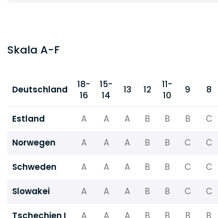
Skala A-F
18-
15-
11-
Deutschland
13
12
9
8
16
14
10
Estland
A
A
A
B
B
B
C
Norwegen
A
A
A
B
B
C
C
Schweden
A
A
A
B
B
C
C
Slowakei
A
A
A
B
B
C
C
Tschechien I
A
A
A
B
B
B
B