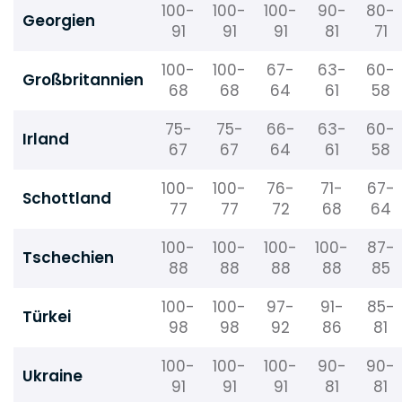
100-
100-
100-
90-
80-
Georgien
91
91
91
81
71
100-
100-
67-
63-
60-
Großbritannien
68
68
64
61
58
75-
75-
66-
63-
60-
Irland
67
67
64
61
58
100-
100-
76-
71-
67-
Schottland
77
77
72
68
64
100-
100-
100-
100-
87-
Tschechien
88
88
88
88
85
100-
100-
97-
91-
85-
Türkei
98
98
92
86
81
100-
100-
100-
90-
90-
Ukraine
91
91
91
81
81