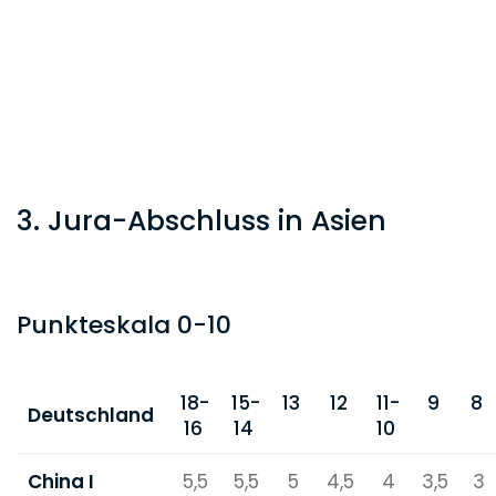
3. Jura-Abschluss in Asien
Punkteskala 0-10
18-
15-
13
12
11-
9
8
Deutschland
16
14
10
China I
5,5
5,5
5
4,5
4
3,5
3