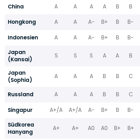
China
A
A
A
A
B
B
Hongkong
A
A
A-
B+
B
B-
Indonesien
A
A
A-
B+
B
B-
Japan
S
S
S
A
A
B
(Kansai)
Japan
A
A
A
B
B
C
(Sophia)
Russland
A
A
A
B
B
C
Singapur
A+/A
A+/A
A-
B+
B
B-
Südkorea
A+
A+
A0
A0
B+
B+
Hanyang