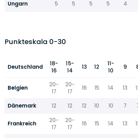
Ungarn
5
5
5
5
4
Punkteskala 0-30
18-
15-
11-
Deutschland
13
12
9
16
14
10
20-
20-
Belgien
16
15
14
13
1
17
17
Dänemark
12
12
12
10
10
7
20-
20-
Frankreich
16
15
14
13
1
17
17