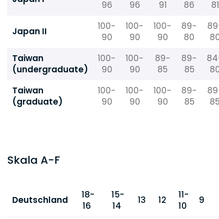
96
96
91
86
81
100-
100-
100-
89-
89
Japan II
90
90
90
80
8
Taiwan
100-
100-
89-
89-
84
(undergraduate)
90
90
85
85
8
Taiwan
100-
100-
100-
89-
89
(graduate)
90
90
90
85
8
Skala A-F
18-
15-
11-
Deutschland
13
12
9
16
14
10