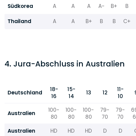
Südkorea
A
A
A
A-
B+
B
Thailand
A
A
B+
B
B
C+
4. Jura-Abschluss in Australien
18-
15-
11-
Deutschland
13
12
16
14
10
100-
100-
100-
79-
79-
6
Australien
80
80
80
70
70
6
Australien
HD
HD
HD
D
D