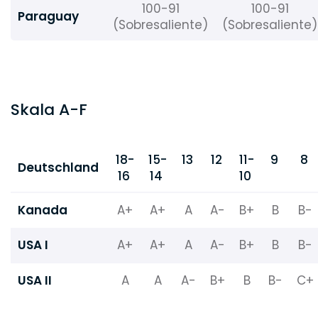
100-91
100-91
Paraguay
(Sobresaliente)
(Sobresaliente)
Skala A-F
18-
15-
13
12
11-
9
8
Deutschland
16
14
10
Kanada
A+
A+
A
A-
B+
B
B-
USA I
A+
A+
A
A-
B+
B
B-
USA II
A
A
A-
B+
B
B-
C+