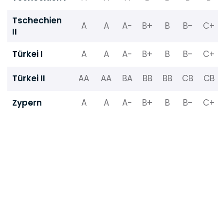
Tschechien
A
A
A-
B+
B
B-
C+
II
Türkei I
A
A
A-
B+
B
B-
C+
Türkei II
AA
AA
BA
BB
BB
CB
CB
Zypern
A
A
A-
B+
B
B-
C+