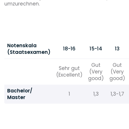
umzurechnen.
Notenskala
18-16
15-14
13
(Staatsexamen)
Gut
Gut
Sehr gut
(Very
(Very
(Excellent)
good)
good)
Bachelor/
1
1,3
1,3-1,7
Master