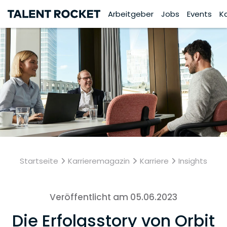
Arbeitgeber
Jobs
Events
K
Startseite
Karrieremagazin
Karriere
Insights
Veröffentlicht am 05.06.2023
Die Erfolgsstory von Orbit