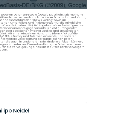
nbezogenen Daten an Google (Google Maps) ein. Mit meinem
 Drittländer zu den und durch die in der Datenschutzerklärung
enheitsbeschluss der EU/EWR vorliegt sowie an
terien unterfallen, und in denen oder für die erhebliche
m CloudAct in den USA). Bei Abgabe meiner freiwilligen und
Betroffenenrechte gegebenenfalls nicht durchgesetzt
ngen oder das Löschen meiner Cookies und Browserdaten,
rührt. Mit einer einzelnen Handlung (dem Klick auf die
PA/CPRA, ePrivacy und Telemedienrechts, und anderer
lante weitere Verarbeitung der ausgelesenen Daten
ter, die auch in unsicheren Drittländern erfolgen können,
agsverarbeiter und Verantwortliche, die Daten von diesen
rch die Verweigerung eines Klicks auf die Karte verweigern
aben.
ilipp Neidel