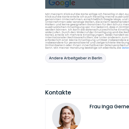
Mit meinem Klick auf die Karte willige ich freiwillig in d
Klick auf die Karte erteile ich auch freiwillig meine ausdrüc
genannten Unternehmen, einschließlich Google Maps, und Zwe
Unternehmen oder sonstige Stellen, die einem bestehenden An
Risiken und keine geeigneten Garantien für den Schutz mein
ausdrücklichen Einwilligung war mir bekannt, dass in Dri
werden können. Ich kann die datenschutzrechtliche Einwilli
widerrufen. Durch den Widerruf der Einwilligung wird die Re
Karte), erteile ich mehrere Einwilligungen. Dabei handelt
internationaler Rechtsvorschriften, die unter anderem zum
erforderlich sind. Meine Einwilligung umfasst insbesondere 
insbesondere für personalisierte und zielgerichtete Werbun
Drittanbietern oder ihnen innerhalb einer Datenverarbeitun
kann. Mit meiner Handlung bestätige ich ebenfalls, die
Date
Andere Arbeitgeber in Berlin
Kontakte
Frau
Inga Gerne