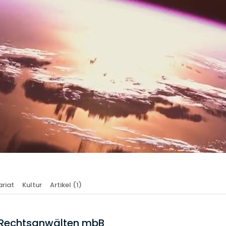
riat
Kultur
Artikel
(1)
n Rechtsanwälten mbB