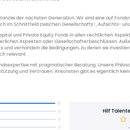
le Kanzlei der nächsten Generation. Wir sind eine auf Fondsr
h im Schnittfeld zwischen Gesellschafts-, Aufsichts- und
tal und Private Equity Fonds in allen rechtlichen Aspek
uerlichen Aspekten oder Gesellschafterbeschlüssen. Auß
 und verhandeln die Bedingungen, zu denen sie investiere
ch relevant.
ndsexpertise mit pragmatischer Beratung. Unsere Philoso
tützung und Vertrauen. Ansonsten gibt es eigentlich kein
12
Hilf Talent
0
0
0