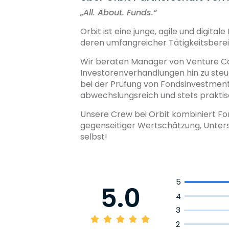
„
All. About. Funds.“
Orbit ist eine junge, agile und digita
deren umfangreicher Tätigkeitsbereic
Wir beraten Manager von Venture Capi
Investorenverhandlungen hin zu ste
bei der Prüfung von Fondsinvestments
abwechslungsreich und stets praktis
Unsere Crew bei Orbit kombiniert Fo
gegenseitiger Wertschätzung, Unters
selbst!
5
5.0
4
3
2