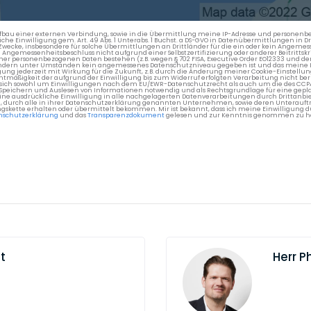
en Aufbau einer externen Verbindung, sowie in die Übermittlung meine IP-Adresse und persone
kliche Einwilligung gem. Art. 49 Abs. 1 Unterabs. 1 Buchst. a DS-GVO in Datenübermittlungen in
cke, insbesondere für solche Übermittlungen an Drittländer für die ein oder kein Angemess
gemessenheitsbeschluss nicht aufgrund einer Selbstzertifizierung oder anderer Beitrittskri
er personenbezogenen Daten bestehen (z.B. wegen § 702 FISA, Executive Order EO12333 und de
ttländern unter Umständen kein angemessenes Datenschutzniveau gegeben ist und das meine 
gung jederzeit mit Wirkung für die Zukunft, z.B. durch die Änderung meiner Cookie-Einstellu
chtmäßigkeit der aufgrund der Einwilligung bis zum Widerruf erfolgten Verarbeitung nicht be
 es sich sowohl um Einwilligungen nach dem EU/EWR-Datenschutzrecht als auch um die des CC
 Speichern und Auslesen von Informationen notwendig und als Rechtsgrundlage für eine gep
eine ausdrückliche Einwilligung in alle nachgelagerten Datenverarbeitungen durch Drittanbie
g, durch alle in ihrer Datenschutzerklärung genannten Unternehmen, sowie deren Unterauftr
gskette erhalten oder übermittelt bekommen. Mir ist bekannt, dass ich meine Einwilligung du
nschutzerklärung
und das
Transparenzdokument
gelesen und zur Kenntnis genommen zu h
t
Herr
Ph