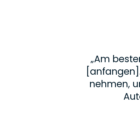
„
Am besten
[anfangen].
nehmen, um
Aut