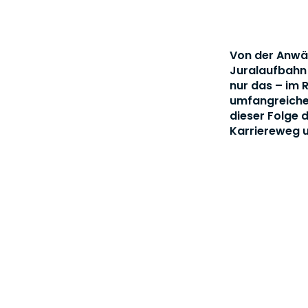
Von der Anwäl
Juralaufbahn 
nur das – im 
umfangreichen
dieser Folge 
Karriereweg u