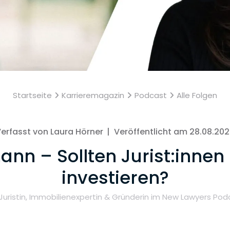
Startseite
Karrieremagazin
Podcast
Alle Folgen
erfasst von Laura Hörner
|
Veröffentlicht am 28.08.20
nn – Sollten Jurist:innen
investieren?
 Juristin, Immobilienexpertin & Gründerin im New Lawyers Pod