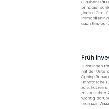
Glaubenssätze
prinzipiell sc
„Indras Circle“
Immobilieninve
auch Eins-zu-
Früh inve
Jurist:innen r
mit der Unters
Signing Bonus 
Handtasche zu
zu schätzen un
zu verstehen.
wichtig, darüb
man sein Wiss