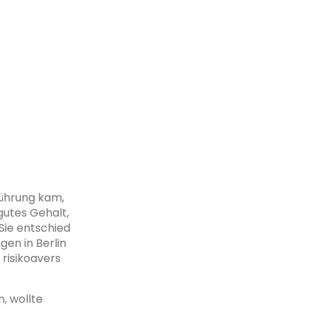
ührung kam,
gutes Gehalt,
Sie entschied
en in Berlin
 risikoavers
, wollte