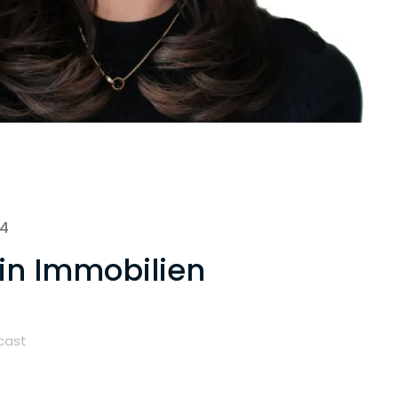
24
 in Immobilien
cast