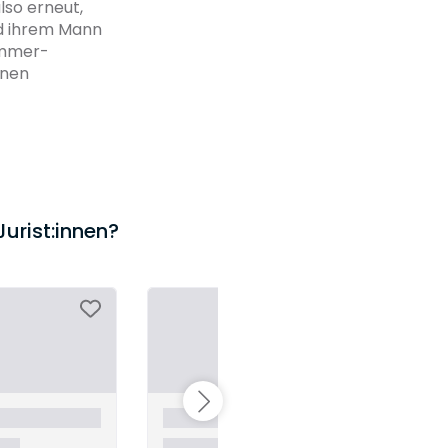
lso erneut,
d ihrem Mann
Zimmer-
nnen
Jurist:innen?