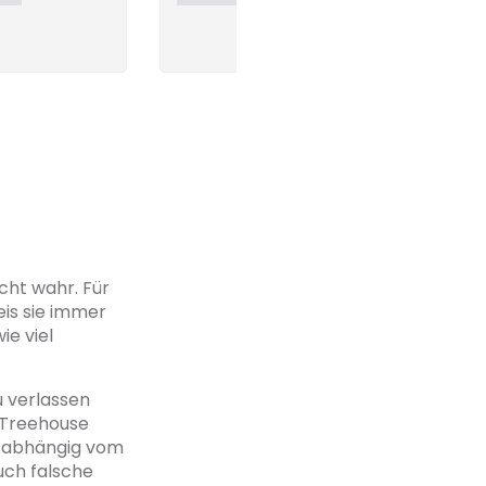
cht wahr. Für
eis sie immer
e viel
u verlassen
t Treehouse
ft abhängig vom
uch falsche