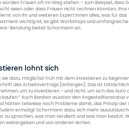
 würden Frauen oft im Weg stehen – zum Beispiel, dass 
hlecht seien oder dass Frauen nicht rechnen könnten. Ih
 lernt von ihr und weiteren Expert:innen alles, was für das
stment wichtig ist, es gibt Workshops und umfangreiche 
eins-Beratung bietet Schormann an.
stieren lohnt sich
ät sie dazu, möglichst früh mit dem Investieren zu beginn
chrift des Arbeitsvertrags [anfangen]. Das ist tatsächlich
nehmen, um zu investieren – und nicht, um sich das Auto 
 kaufen.“ Auch Banken wüssten den Angestelltenstatus v
d hätten teilweise noch Probleme damit, das Prinzip der
 Zudem ermutigt Schormann dazu, sich mehr auszutausche
er zu sprechen, was man verdient und was man besitzt. N
en weitergeben und von anderen lernen.