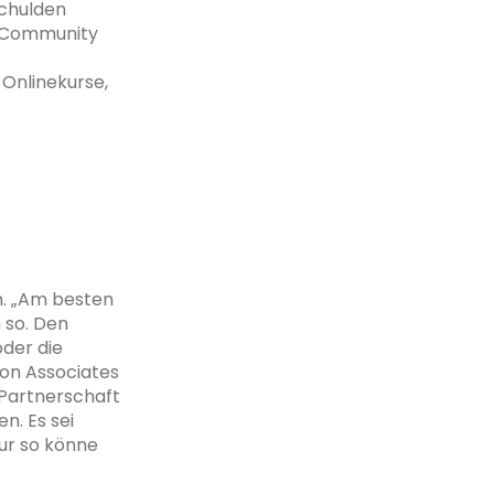
Schulden
re Community
Onlinekurse,
en. „Am besten
 so. Den
oder die
on Associates
 Partnerschaft
n. Es sei
ur so könne