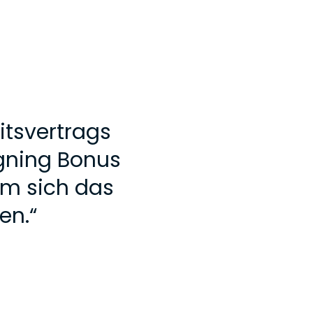
itsvertrags
igning Bonus
um sich das
en.
“