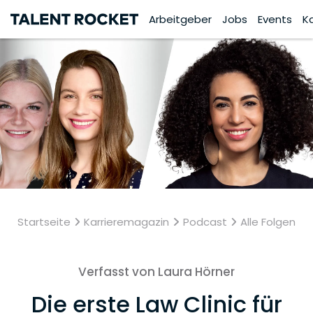
Arbeitgeber
Jobs
Events
K
Startseite
Karrieremagazin
Podcast
Alle Folgen
Verfasst von Laura Hörner
Die erste Law Clinic für