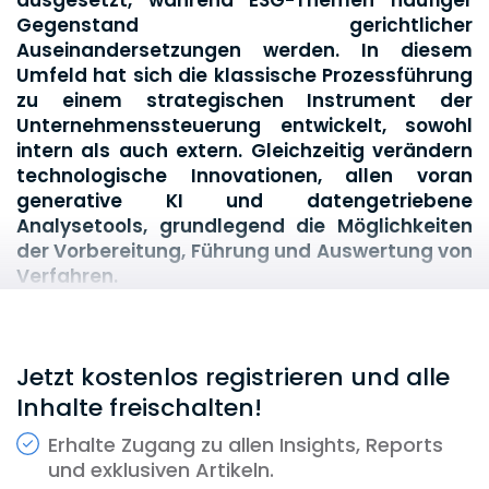
Gegenstand gerichtlicher
Auseinandersetzungen werden. In diesem
Umfeld hat sich die klassische Prozessführung
zu einem strategischen Instrument der
Unternehmenssteuerung entwickelt, sowohl
intern als auch extern. Gleichzeitig verändern
technologische Innovationen, allen voran
generative KI und datengetriebene
Analysetools, grundlegend die Möglichkeiten
der Vorbereitung, Führung und Auswertung von
Verfahren.
Für erfahrene Prozessanwält:innen ist klar: Die
Anforderungen an Verfahrensteams, die
Struktur von Kanzleien und die Erwartungen der
Jetzt kostenlos registrieren und alle
Mandant:innen haben sich grundlegend
gewandelt. Litigation bedeutet heute weit
Inhalte freischalten!
mehr als bloße Abwehr: Sie ist Teil der
Erhalte Zugang zu allen Insights, Reports
strategischen Positionierung, ein Instrument
und exklusiven Artikeln.
der Risikosteuerung und oft auch ein bewusst