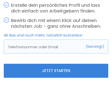
gesetztes öffentliches Zeichen.
Erstelle dein persönliches Profil und lass
dich einfach von Arbeitgebern finden.
Bewirb dich mit einem Klick auf deinen
nächsten Job - ganz ohne Anschreiben.
All das und noch mehr, natürlich kostenlos!
Prozesslandschaft 2025: Was sich
strukturell verändert
(benötigt)
Telefonnummer oder Email
Neue Verfahrensarten, internationale
Konfliktlinien und hybride Lösungsansätze
prägen die Litigation auf allen Ebenen. Als
Jurist:in bedeutet das für dich, bei der
JETZT STARTEN
gerichtlichen Auseinandersetzung über den
juristischen Tellerrand hinauszudenken.
Prozessführung
erfordert nun strategisches
Zusammenspiel verschiedener Fachbereiche,
bezieht internationale Perspektiven mit ein und
folgt längst keinem starren Schema mehr.
Folgendes lässt sich beobachten: