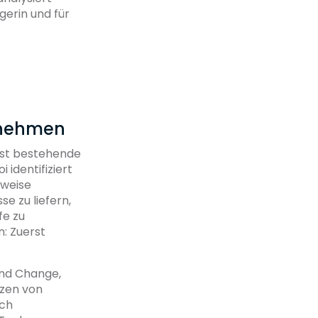
gerin und für
nnehmen
hst bestehende
 identifiziert
sweise
e zu liefern,
fe zu
n: Zuerst
und Change,
tzen von
uch