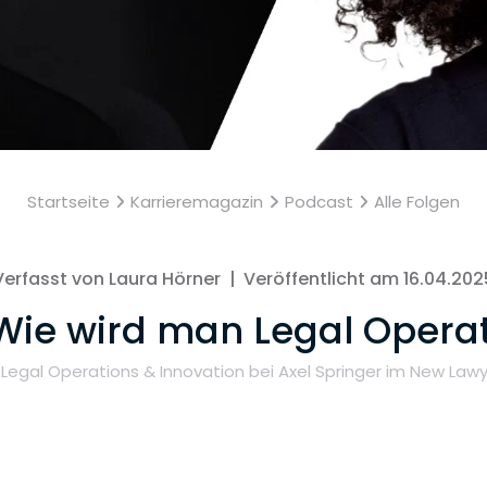
Startseite
Karrieremagazin
Podcast
Alle Folgen
Verfasst von Laura Hörner
|
Veröffentlicht am 16.04.202
Wie wird man Legal Operati
 Legal Operations & Innovation bei Axel Springer im New Law