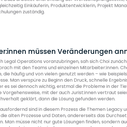
gleichzeitig Einkäuferin, Produktentwicklerin, Projekt Mana
hulungen zuständig.
ter:innen müssen Veränderungen a
h Legal Operations voranzubringen, sah sich Choi zunäc
prach mit den Teams und einzelnen Mitarbeiter:innen. Choi
, die häufig und von vielen genutzt werden – wie beispiel
se. Man verspüre zu Beginn den Druck, schnelle Ergebniss
ber es sei dennoch wichtig, erstmal die Probleme in der Tie
e Vorgehensweise, mit der auch Jurist:innen vertraut seie
hverhalt geklärt, dann die Lösung gefunden werden.
ausfordernd sind in diesem Prozess die Themen Legacy 
s die alten Prozesse und Daten, andererseits das Durchse
. Man müsse nicht nur gute Lösungen finden, sondern a