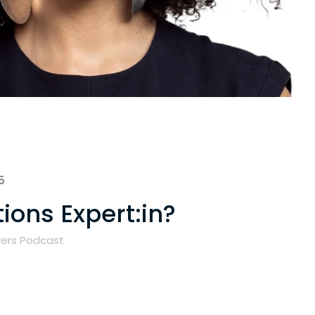
5
ons Expert:in?
yers Podcast