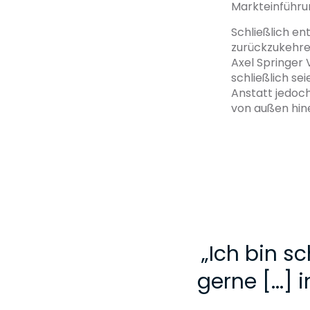
Markteinführu
Schließlich en
zurückzukehren
Axel Springer 
schließlich se
Anstatt jedoch
von außen hin
„
Ich bin s
gerne [...