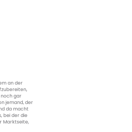
rem an der
fzubereiten,
n noch gar
on jemand, der
Und da macht
, bei der die
r Marktseite,