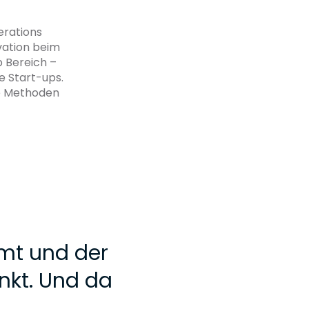
erations
vation beim
p Bereich –
e Start-ups.
ie Methoden
umt und der
nkt. Und da