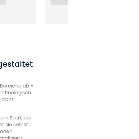
gestaltet
 Bereiche ab –
technologisch
 nicht
rem Start bei
t sie selbst.
ionen
nalysiert