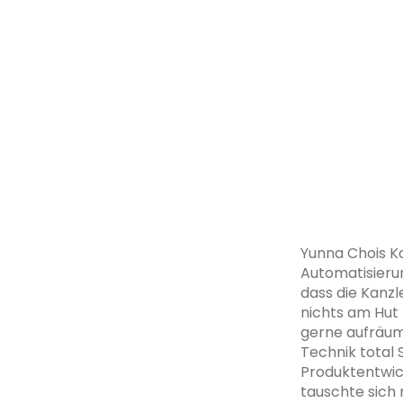
Yunna Chois Ka
Automatisieru
dass die Kanzl
nichts am Hut 
gerne aufräumt
Technik total S
Produktentwick
tauschte sich 