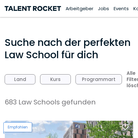
Arbeitgeber
Jobs
Events
K
Suche nach der perfekten
Law School für dich
Alle
Filte
Land
Kurs
Programmart
lösc
683 Law Schools gefunden
Empfohlen