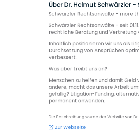
Über Dr. Helmut Schwärzler -
Schwärzler Rechtsanwälte – more tha
Schwärzler Rechtsanwälte – seit 01.11
rechtliche Beratung und Vertretung v
Inhaltlich positionieren wir uns als L
Durchsetzung von Ansprüchen optima
verbessert.
Was aber treibt uns an?
Menschen zu helfen und damit Geld v
andere, macht das unsere Arbeit ums
gefällig? Litigation-Funding, alterna
permanent anwenden.
Unser Erfolg
Die Beschreibung wurde der Website von Dr
Schwärzler Rechtsanwälte – DIE Plattf
Zur Webseite
Mehrwert: Wir helfen Menschen, ihre
Ansprechpartner, der für sie kämpft. 