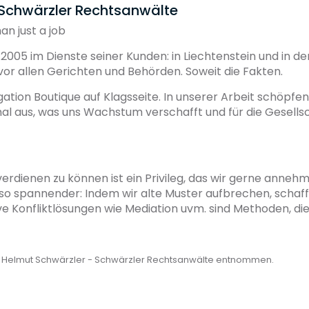
 Schwärzler Rechtsanwälte
n just a job
.2005 im Dienste seiner Kunden: in Liechtenstein und in d
or allen Gerichten und Behörden. Soweit die Fakten.
itigation Boutique auf Klagsseite. In unserer Arbeit schöpfe
l aus, was uns Wachstum verschafft und für die Gesell
erdienen zu können ist ein Privileg, das wir gerne anne
o spannender: Indem wir alte Muster aufbrechen, schaff
tive Konfliktlösungen wie Mediation uvm. sind Methoden, di
. Helmut Schwärzler - Schwärzler Rechtsanwälte entnommen.
orm für Erfolg. Erfolg ist in unserem Fall vielschichtig:
 Rechte wahrzunehmen, sie zu verteidigen. Gerade Betrug
Aber wir setzen uns für alle ein, die unseren Beistand wü