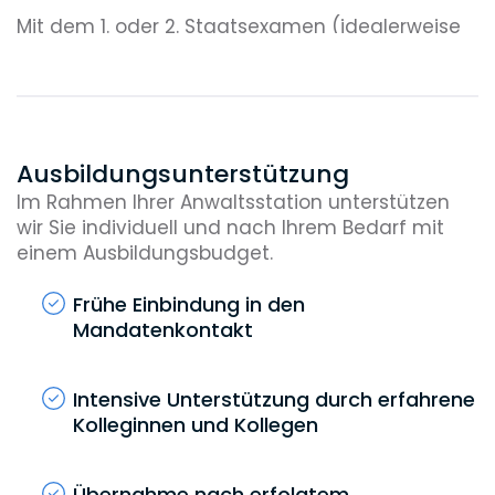
Mit dem 1. oder 2. Staatsexamen (idealerweise
ab der Note vollbefriedigend)
1
Praktikum
Ausbildungsunterstützung
für Jura-Studierende ab den
Im Rahmen Ihrer Anwaltsstation unterstützen
Zwischenprüfungen
wir Sie individuell und nach Ihrem Bedarf mit
einem Ausbildungsbudget.
Frühe Einbindung in den
Mandatenkontakt
Intensive Unterstützung durch erfahrene
Kolleginnen und Kollegen
Übernahme nach erfolgtem