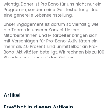
wichtig. Daher ist Pro Bono für uns nicht nur ein
Programm, sondern eine Geisteshaltung. Und
eine generelle Lebenseinstellung.
Unser Engagement ist darum so vielfältig wie
die Teams in unserer Kanzlei. Unsere
Mitarbeiterinnen und Mitarbeiter bringen sich
mit Vorschlägen für Pro-Bono-Aktivitäten ein;
mehr als 40 Prozent sind unmittelbar an Pro-
Bono-Aktivitäten beteiligt. Wir rechnen bis zu 100
Stunden pro Jahr auf das Ziel der
abrechenbaren Stunden eines Mitarbeiters an.
Diejenigen, die sich für eine umfangreichere
Pro-Bono-Tätigkeit entscheiden, wie z. B. die
Prozessführung, werden für die zusätzlichen
Stunden belohnt und auf Leistungsprämien
angerechnet.
Artikel
Erwähnt in diesen Artikeln