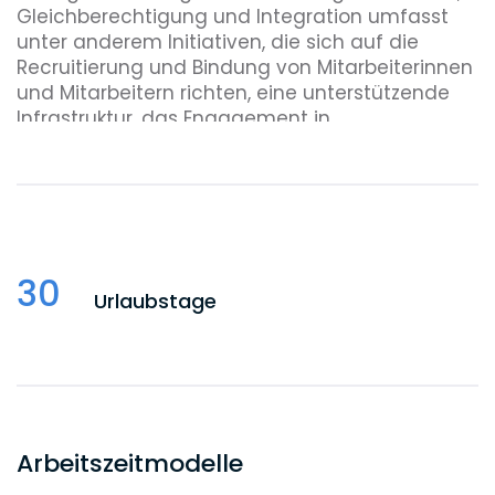
Gleichberechtigung und Integration umfasst
unter anderem Initiativen, die sich auf die
Recruitierung und Bindung von Mitarbeiterinnen
und Mitarbeitern richten, eine unterstützende
Infrastruktur, das Engagement in
Berufsverbänden und für das Gemeinwohl.
Wir sprechen uns nicht nur mit Worten für
Vielfalt aus. Sondern wir leben sie jeden Tag – in
unserem Denken, unseren Herangehensweisen
und den Lösungen, die wir unseren Mandanten
30
präsentieren.
Urlaubstage
Arbeitszeitmodelle