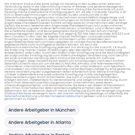
Mit meinem Klick auf die Karte willige ich freiwillig in den Aufbau einer externen
Verbindung, sowie in die Übermittlung meine IP-Adresse und personenbezogenen
Daten an Google (Google Maps) ein. Mit meinem Klick auf die Karte erteile ich auch
freiwillig meine ausdrückliche Einwilligung gem. Art. 49 Abs. 1 Unterabs. 1 Buchst. a DS-
GVO in Datenübermittlungen in Drittländer zu den und durch die in der
Datenschutzerklärung genannten Unternehmen, einschließlich Google Maps, und
Zwecke, insbesondere für solche Übermittlungen an Drittländer für die ein oder kein
Angemessenheitsbeschluss der EU/EWR vorliegt sowie an Unternehmen oder sonstige
Stellen, die einem bestehenden Angemessenheitsbeschluss nicht aufgrund einer
Selbstzertifizierung oder anderer Beitrittskriterien unterfallen, und in denen oder für
die erhebliche Risiken und keine geeigneten Garantien für den Schutz meiner
personenbezogenen Daten bestehen (z.B. wegen § 702 FISA, Executive Order EO12333 und
dem CloudAct in den USA). Bei Abgabe meiner freiwilligen und ausdrücklichen
Einwilligung war mir bekannt, dass in Drittländern unter Umständen kein
angemessenes Datenschutzniveau gegeben ist und das meine Betroffenenrechte
gegebenenfalls nicht durchgesetzt werden können. Ich kann die
datenschutzrechtliche Einwilligung jederzeit mit Wirkung für die Zukunft, z.B. durch
die Änderung meiner Cookie-Einstellungen oder das Löschen meiner Cookies und
Browserdaten, widerrufen. Durch den Widerruf der Einwilligung wird die Rechtmäßigkeit
der aufgrund der Einwilligung bis zum Widerruf erfolgten Verarbeitung nicht berührt.
Mit einer einzelnen Handlung (dem Klick auf die Karte), erteile ich mehrere
Einwilligungen. Dabei handelt es sich sowohl um Einwilligungen nach dem EU/EWR-
Datenschutzrecht als auch um die des CCPA/CPRA, ePrivacy und Telemedienrechts,
und anderer internationaler Rechtsvorschriften, die unter anderem zum Speichern
und Auslesen von Informationen notwendig und als Rechtsgrundlage für eine geplante
weitere Verarbeitung der ausgelesenen Daten erforderlich sind. Meine Einwilligung
umfasst insbesondere eine ausdrückliche Einwilligung in alle nachgelagerten
Datenverarbeitungen durch Drittanbieter, die auch in unsicheren Drittländern
erfolgen können, insbesondere für personalisierte und zielgerichtete Werbung, durch
alle in ihrer Datenschutzerklärung genannten Unternehmen, sowie deren
Unterauftragsverarbeiter und Verantwortliche, die Daten von diesen Drittanbietern
oder ihnen innerhalb einer Datenverarbeitungskette erhalten oder übermittelt
bekommen. Mir ist bekannt, dass ich meine Einwilligung durch die Verweigerung eines
Klicks auf die Karte verweigern kann. Mit meiner Handlung bestätige ich ebenfalls, die
Datenschutzerklärung
und das
Transparenzdokument
gelesen und zur Kenntnis
genommen zu haben.
Andere Arbeitgeber in München
Andere Arbeitgeber in Atlanta
Andere Arbeitgeber in Boston