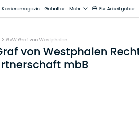
Karrieremagazin
Gehälter
Mehr
Für Arbeitgeber
GvW Graf von Westphalen
raf von Westphalen Rech
artnerschaft mbB