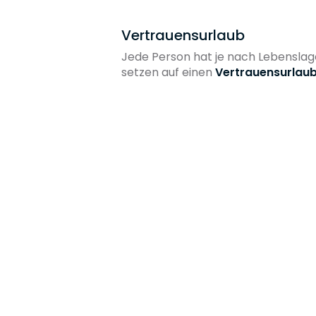
Vertrauensurlaub
Kindergartenzuschuss un
Jede Person hat je nach Lebenslag
setzen auf einen
Vertrauensurlau
Firmenfitness
Mentalcoaching
iPhone (auch zur private