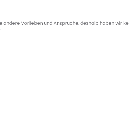
d Kinderbetreuungstage
e andere Vorlieben und Ansprüche, deshalb haben wir ke
b
.
n Nutzung)