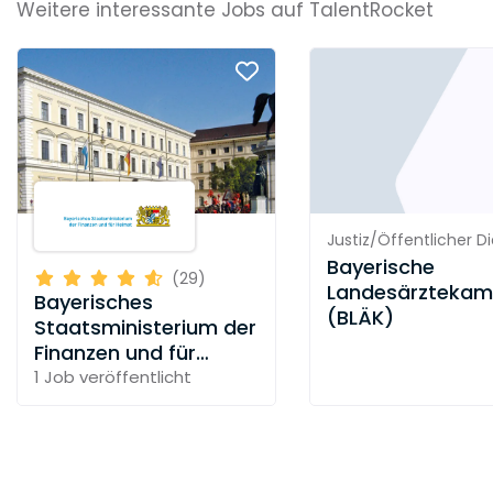
Weitere interessante Jobs auf TalentRocket
- Hervorragende medizinische Ausstattung auf
dem neuesten Stand der Technik
- Vielfältige Möglichkeiten zur fachlichen
Spezialisierung
- National und international einen
ausgezeichneten Ruf
Justiz/Öffentlicher D
Bayerische
(29)
Landesärzteka
Bayerisches
(BLÄK)
Staatsministerium der
Finanzen und für
Heimat
1 Job
veröffentlicht