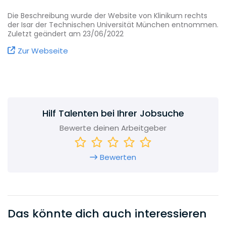
- Verlässliche und langfristige Partnerschaft für
Die Beschreibung wurde der Website von Klinikum rechts
rund 6.600 Mitarbeiter*innen
der Isar der Technischen Universität München entnommen.
Zuletzt geändert am 23/06/2022
- Attraktive Arbeitsbedingungen im
Öffentlichen Dienst
Zur Webseite
- Betriebliche Altersvorsorge und
Gesundheitsmanagement
- Viele Vergünstigungen: u.a. IsarCardJob-
Ticket, reduzierte Eintrittskarten, Sondertarife in
Hilf Talenten bei Ihrer Jobsuche
Fitnessstudios
Bewerte deinen Arbeitgeber
- Familienservice: u.a. Betriebs-Kita, mobiles
Kinderzimmer, Ferienbetreuung
Bewerten
- Vielfältige Fort- und
Weiterbildungsprogramme und individuelle
Unterstützung
Das könnte dich auch interessieren
- Qualifizierte Einarbeitung