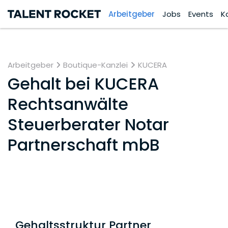
Arbeitgeber
Jobs
Events
K
Arbeitgeber
Boutique-Kanzlei
KUCERA
Gehalt bei
KUCERA
Rechtsanwälte
Steuerberater Notar
Partnerschaft mbB
Gehaltsstruktur Partner