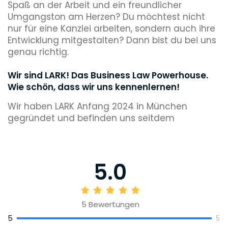
Spaß an der Arbeit und ein freundlicher
Umgangston am Herzen? Du möchtest nicht
nur für eine Kanzlei arbeiten, sondern auch ihre
Entwicklung mitgestalten? Dann bist du bei uns
genau richtig.
Wir sind LARK! Das Business Law Powerhouse.
Wie schön, dass wir uns kennenlernen!
Wir haben LARK Anfang 2024 in München
gegründet und befinden uns seitdem
auf Wachstumskurs. Wir sind hoch motiviert,
alle per Du und arbeiten Hand in Hand an
spannenden und internationalen Mandaten.
5.0
Gleichzeitig treiben wir gemeinsam die
Entwicklung von LARK voran.
Wir beraten unsere Mandanten im
5
Bewertungen
Gesellschafts- sowie Aktien- und
5
Kapitalmarktrecht, bei M&A- und Private-
5