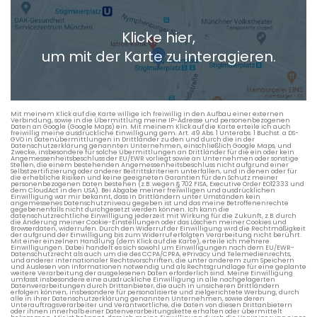
Klicke hier,
um mit der Karte zu interagieren.
Mit meinem Klick auf die Karte willige ich freiwillig in den Aufbau einer externen
Verbindung, sowie in die Übermittlung meine IP-Adresse und personenbezogenen
Daten an Google (Google Maps) ein. Mit meinem Klick auf die Karte erteile ich auch
freiwillig meine ausdrückliche Einwilligung gem. Art. 49 Abs. 1 Unterabs. 1 Buchst. a DS-
GVO in Datenübermittlungen in Drittländer zu den und durch die in der
Datenschutzerklärung genannten Unternehmen, einschließlich Google Maps, und
Zwecke, insbesondere für solche Übermittlungen an Drittländer für die ein oder kein
Angemessenheitsbeschluss der EU/EWR vorliegt sowie an Unternehmen oder sonstige
Stellen, die einem bestehenden Angemessenheitsbeschluss nicht aufgrund einer
Selbstzertifizierung oder anderer Beitrittskriterien unterfallen, und in denen oder für
die erhebliche Risiken und keine geeigneten Garantien für den Schutz meiner
personenbezogenen Daten bestehen (z.B. wegen § 702 FISA, Executive Order EO12333 und
dem CloudAct in den USA). Bei Abgabe meiner freiwilligen und ausdrücklichen
Einwilligung war mir bekannt, dass in Drittländern unter Umständen kein
angemessenes Datenschutzniveau gegeben ist und das meine Betroffenenrechte
gegebenenfalls nicht durchgesetzt werden können. Ich kann die
datenschutzrechtliche Einwilligung jederzeit mit Wirkung für die Zukunft, z.B. durch
die Änderung meiner Cookie-Einstellungen oder das Löschen meiner Cookies und
Browserdaten, widerrufen. Durch den Widerruf der Einwilligung wird die Rechtmäßigkeit
der aufgrund der Einwilligung bis zum Widerruf erfolgten Verarbeitung nicht berührt.
Mit einer einzelnen Handlung (dem Klick auf die Karte), erteile ich mehrere
Einwilligungen. Dabei handelt es sich sowohl um Einwilligungen nach dem EU/EWR-
Datenschutzrecht als auch um die des CCPA/CPRA, ePrivacy und Telemedienrechts,
und anderer internationaler Rechtsvorschriften, die unter anderem zum Speichern
und Auslesen von Informationen notwendig und als Rechtsgrundlage für eine geplante
weitere Verarbeitung der ausgelesenen Daten erforderlich sind. Meine Einwilligung
umfasst insbesondere eine ausdrückliche Einwilligung in alle nachgelagerten
Datenverarbeitungen durch Drittanbieter, die auch in unsicheren Drittländern
erfolgen können, insbesondere für personalisierte und zielgerichtete Werbung, durch
alle in ihrer Datenschutzerklärung genannten Unternehmen, sowie deren
Unterauftragsverarbeiter und Verantwortliche, die Daten von diesen Drittanbietern
oder ihnen innerhalb einer Datenverarbeitungskette erhalten oder übermittelt