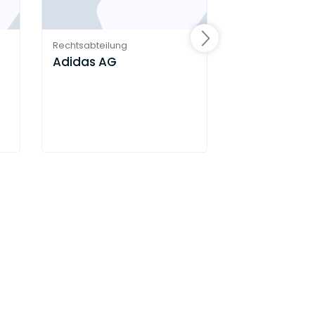
Rechtsabteilung
Rechtsabteilung
Adidas AG
Aufzugswerk
+ Sohn Gmb