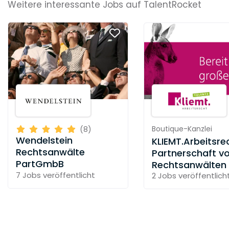
Weitere interessante Jobs auf TalentRocket
besten Lösungen für ihre Anliegen finden. Ob
BGB-Gesellschaft, Verein, Genossenschaft,
Kapitalgesellschaft oder
Partnerschaftsgesellschaft, Sie dürfen sich
sicher sein, dass wir uns auskennen und Sie mit
unserer Erfahrung und unserem in der Praxis
erprobten Wissen voran bringen.
Boutique-Kanzlei
(8)
Wendelstein
KLIEMT.Arbeitsre
Rechtsanwälte
Partnerschaft v
PartGmbB
Rechtsanwälten
7 Jobs
veröffentlicht
2 Jobs
veröffentlich