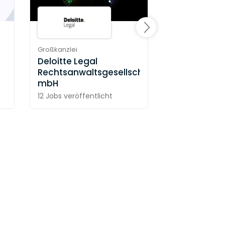
Großkanzlei
Deloitte Legal
Linklaters LL
Rechtsanwaltsgesellschaft
mbH
12 Jobs
veröffentlicht
4 Jobs
veröffen