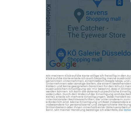
Mit meinem Klick auf die Karte willige ich freiwillig in d
Klick auf die Karte erteile ich auch freiwillig meine ausdrüc
genannten Unternehmen, einschließlich Google Maps, und Zwe
Unternehmen oder sonstige Stellen, die einem bestehenden An
Risiken und keine geeigneten Garantien für den Schutz mein
ausdrücklichen Einwilligung war mir bekannt, dass in Dri
werden können. Ich kann die datenschutzrechtliche Einwilli
widerrufen. Durch den Widerruf der Einwilligung wird die Re
Karte), erteile ich mehrere Einwilligungen. Dabei handelt
internationaler Rechtsvorschriften, die unter anderem zum
erforderlich sind. Meine Einwilligung umfasst insbesondere 
insbesondere für personalisierte und zielgerichtete Werbun
Drittanbietern oder ihnen innerhalb einer Datenverarbeitun
kann. Mit meiner Handlung bestätige ich ebenfalls, die
Date