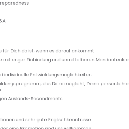
Preparedness
M&A
s für Dich da ist, wenn es darauf ankommt
 mit enger Einbindung und unmittelbaren Mandantenkont
nd individuelle Entwicklungsmöglichkeiten
ldungsprogramm, das Dir ermöglicht, Deine persönlichen
n
igen Auslands-Secondments
ationen und sehr gute Englischkenntnisse
. oder eine Promotion sind uns willkommen