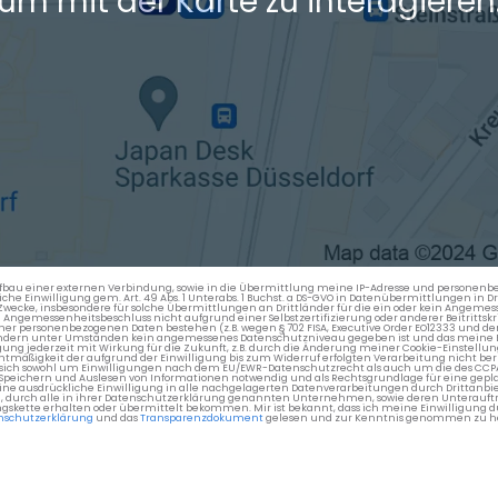
um mit der Karte zu interagieren
en Aufbau einer externen Verbindung, sowie in die Übermittlung meine IP-Adresse und persone
kliche Einwilligung gem. Art. 49 Abs. 1 Unterabs. 1 Buchst. a DS-GVO in Datenübermittlungen in
cke, insbesondere für solche Übermittlungen an Drittländer für die ein oder kein Angemess
gemessenheitsbeschluss nicht aufgrund einer Selbstzertifizierung oder anderer Beitrittskri
er personenbezogenen Daten bestehen (z.B. wegen § 702 FISA, Executive Order EO12333 und de
ttländern unter Umständen kein angemessenes Datenschutzniveau gegeben ist und das meine 
gung jederzeit mit Wirkung für die Zukunft, z.B. durch die Änderung meiner Cookie-Einstellu
chtmäßigkeit der aufgrund der Einwilligung bis zum Widerruf erfolgten Verarbeitung nicht be
 es sich sowohl um Einwilligungen nach dem EU/EWR-Datenschutzrecht als auch um die des CC
 Speichern und Auslesen von Informationen notwendig und als Rechtsgrundlage für eine gep
eine ausdrückliche Einwilligung in alle nachgelagerten Datenverarbeitungen durch Drittanbie
g, durch alle in ihrer Datenschutzerklärung genannten Unternehmen, sowie deren Unterauftr
gskette erhalten oder übermittelt bekommen. Mir ist bekannt, dass ich meine Einwilligung du
nschutzerklärung
und das
Transparenzdokument
gelesen und zur Kenntnis genommen zu h