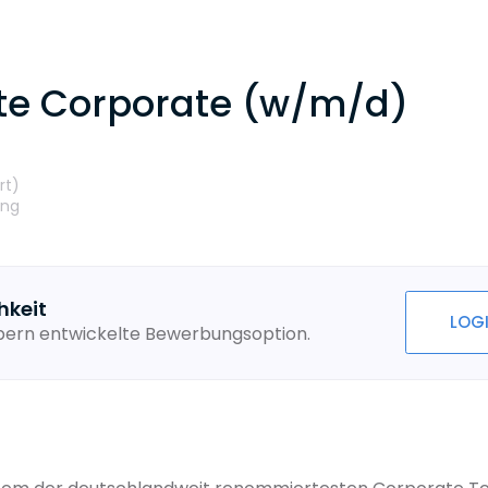
ate Corporate (w/m/d)
rt
)
ung
hkeit
LOG
ebern entwickelte Bewerbungsoption.