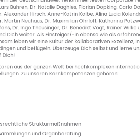
einem der deutschlandweit renommiertesten Corporate T
ars Bühren, Dr. Natalie Daghles, Florian Döpking, Carlo Dörr
r. Alexander Hirsch, Anne-Katrin Kolbe, Alina Lucia Kolenda
r. Martin Neuhaus, Dr. Maximilian Ohrloff, Katharina Patzwa
ffens, Dr. Ingo Theusinger, Dr. Benedikt Vogt, Rainer Wil
d Dich weiter. Als Einsteiger/-in ebenso wie als erfahrene 
sam leben wir eine Kultur der kollaborativen Exzellenz, 
dingen und beflügeln. Überzeuge Dich selbst und lerne u
f Dich!
oren aus der ganzen Welt bei hochkomplexen internatio
ellungen. Zu unseren Kernkompetenzen gehören:
ftsrechtliche Strukturmaßnahmen
rsammlungen und Organberatung