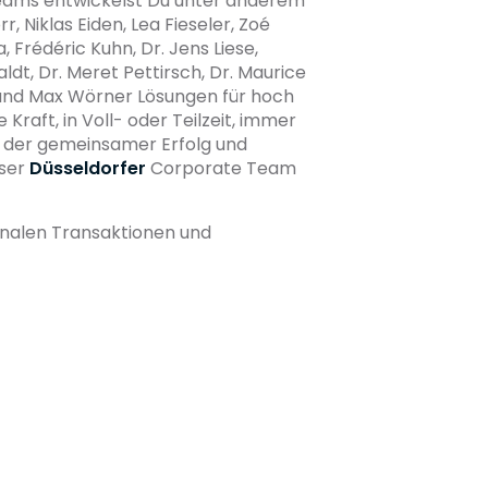
eams entwickelst Du unter anderem
, Niklas Eiden, Lea Fieseler, Zoé
, Frédéric Kuhn, Dr. Jens Liese,
ldt, Dr. Meret Pettirsch, Dr. Maurice
ke und Max Wörner Lösungen für hoch
Kraft, in Voll- oder Teilzeit, immer
in der gemeinsamer Erfolg und
nser
Düsseldorfer
Corporate Team
nalen Transaktionen und