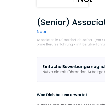
(Senior) Associ
Noerr
Associates
in Düsseldorf
ab sofort
(Vor O
ohne Berufserfahrung •
mit Berufserfahr
Einfache Bewerbungsmöglic
Nutze die mit führenden Arbeitg
Was Dich bei uns erwartet