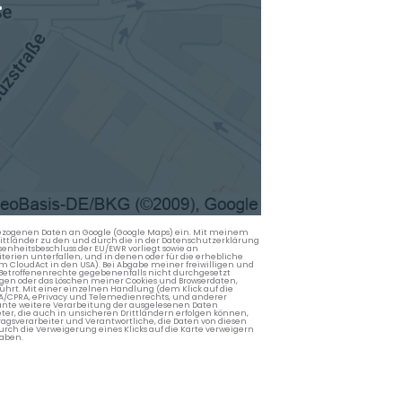
.
nbezogenen Daten an Google (Google Maps) ein. Mit meinem
 Drittländer zu den und durch die in der Datenschutzerklärung
enheitsbeschluss der EU/EWR vorliegt sowie an
terien unterfallen, und in denen oder für die erhebliche
m CloudAct in den USA). Bei Abgabe meiner freiwilligen und
Betroffenenrechte gegebenenfalls nicht durchgesetzt
ngen oder das Löschen meiner Cookies und Browserdaten,
rührt. Mit einer einzelnen Handlung (dem Klick auf die
PA/CPRA, ePrivacy und Telemedienrechts, und anderer
lante weitere Verarbeitung der ausgelesenen Daten
ter, die auch in unsicheren Drittländern erfolgen können,
agsverarbeiter und Verantwortliche, die Daten von diesen
rch die Verweigerung eines Klicks auf die Karte verweigern
aben.