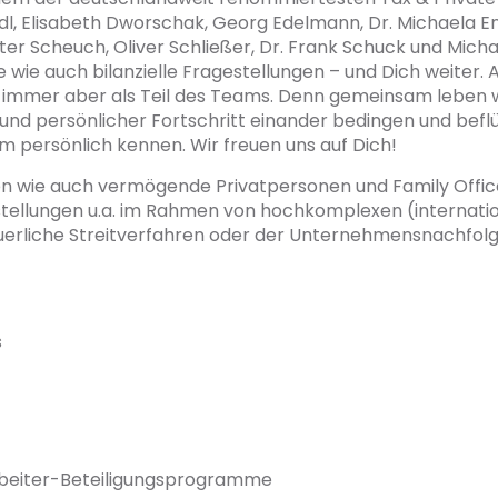
indl, Elisabeth Dworschak, Georg Edelmann, Dr. Michaela En
 Peter Scheuch, Oliver Schließer, Dr. Frank Schuck und Mi
e wie auch bilanzielle Fragestellungen – und Dich weiter. A
it, immer aber als Teil des Teams. Denn gemeinsam leben w
 und persönlicher Fortschritt einander bedingen und befl
am persönlich kennen. Wir freuen uns auf Dich!
n wie auch vermögende Privatpersonen und Family Office
tellungen u.a. im Rahmen von hochkomplexen (internati
uerliche Streitverfahren oder der Unternehmensnachfol
s
beiter-Beteiligungsprogramme