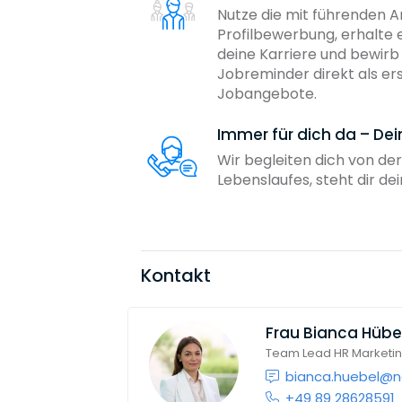
Nutze die mit führenden 
Profilbewerbung, erhalte 
deine Karriere und bewir
Jobreminder direkt als er
Jobangebote.
Immer für dich da – De
Wir begleiten dich von der
Lebenslaufes, steht dir d
Kontakt
Frau
Bianca Hübe
Team Lead HR Marketi
bianca.huebel@n
+49 89 28628591