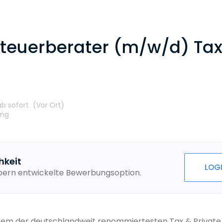
teuerberater (m/w/d) Tax
b sofort
(Vor Ort
)
ung
hkeit
LOG
ebern entwickelte Bewerbungsoption.
nem der deutschlandweit renommiertesten Tax & Private 