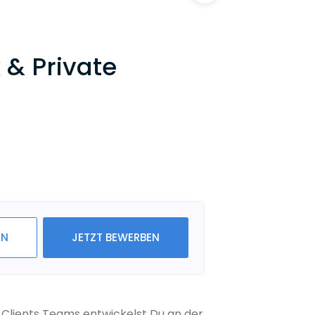
 & Private
IN
JETZT BEWERBEN
Clients Teams entwickelst Du an der