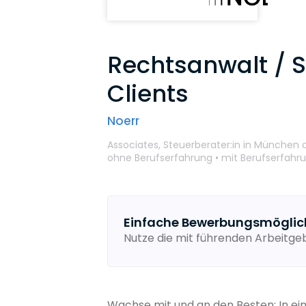
Rechtsanwalt / S
Clients
Noerr
Associates,
Steuerberater:in
in München
a
ohne Berufserfahrung •
mit Berufserfahr
Einfache Bewerbungsmöglic
Nutze die mit führenden Arbeitg
Wachse mit und an den Besten: In ei