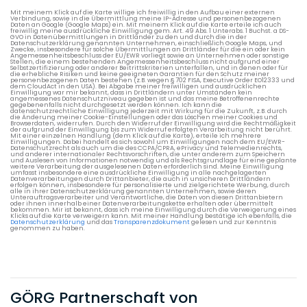
Mit meinem Klick auf die Karte willige ich freiwillig in den Aufbau einer externen
Verbindung, sowie in die Übermittlung meine IP-Adresse und personenbezogenen
Daten an Google (Google Maps) ein. Mit meinem Klick auf die Karte erteile ich auch
freiwillig meine ausdrückliche Einwilligung gem. Art. 49 Abs. 1 Unterabs. 1 Buchst. a DS-
GVO in Datenübermittlungen in Drittländer zu den und durch die in der
Datenschutzerklärung genannten Unternehmen, einschließlich Google Maps, und
Zwecke, insbesondere für solche Übermittlungen an Drittländer für die ein oder kein
Angemessenheitsbeschluss der EU/EWR vorliegt sowie an Unternehmen oder sonstige
Stellen, die einem bestehenden Angemessenheitsbeschluss nicht aufgrund einer
Selbstzertifizierung oder anderer Beitrittskriterien unterfallen, und in denen oder für
die erhebliche Risiken und keine geeigneten Garantien für den Schutz meiner
personenbezogenen Daten bestehen (z.B. wegen § 702 FISA, Executive Order EO12333 und
dem CloudAct in den USA). Bei Abgabe meiner freiwilligen und ausdrücklichen
Einwilligung war mir bekannt, dass in Drittländern unter Umständen kein
angemessenes Datenschutzniveau gegeben ist und das meine Betroffenenrechte
gegebenenfalls nicht durchgesetzt werden können. Ich kann die
datenschutzrechtliche Einwilligung jederzeit mit Wirkung für die Zukunft, z.B. durch
die Änderung meiner Cookie-Einstellungen oder das Löschen meiner Cookies und
Browserdaten, widerrufen. Durch den Widerruf der Einwilligung wird die Rechtmäßigkeit
der aufgrund der Einwilligung bis zum Widerruf erfolgten Verarbeitung nicht berührt.
Mit einer einzelnen Handlung (dem Klick auf die Karte), erteile ich mehrere
Einwilligungen. Dabei handelt es sich sowohl um Einwilligungen nach dem EU/EWR-
Datenschutzrecht als auch um die des CCPA/CPRA, ePrivacy und Telemedienrechts,
und anderer internationaler Rechtsvorschriften, die unter anderem zum Speichern
und Auslesen von Informationen notwendig und als Rechtsgrundlage für eine geplante
weitere Verarbeitung der ausgelesenen Daten erforderlich sind. Meine Einwilligung
umfasst insbesondere eine ausdrückliche Einwilligung in alle nachgelagerten
Datenverarbeitungen durch Drittanbieter, die auch in unsicheren Drittländern
erfolgen können, insbesondere für personalisierte und zielgerichtete Werbung, durch
alle in ihrer Datenschutzerklärung genannten Unternehmen, sowie deren
Unterauftragsverarbeiter und Verantwortliche, die Daten von diesen Drittanbietern
oder ihnen innerhalb einer Datenverarbeitungskette erhalten oder übermittelt
bekommen. Mir ist bekannt, dass ich meine Einwilligung durch die Verweigerung eines
Klicks auf die Karte verweigern kann. Mit meiner Handlung bestätige ich ebenfalls, die
Datenschutzerklärung
und das
Transparenzdokument
gelesen und zur Kenntnis
genommen zu haben.
GÖRG Partnerschaft von