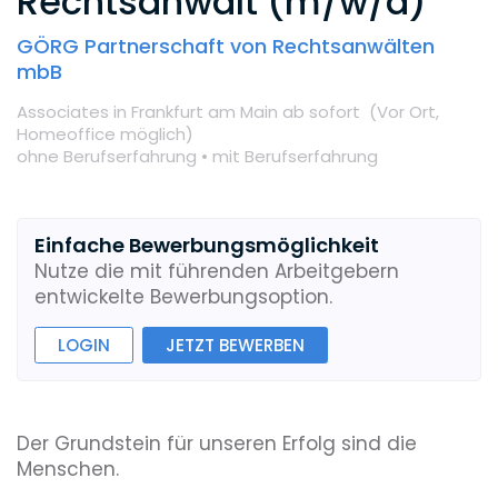
Rechtsanwalt (m/w/d)
GÖRG Partnerschaft von Rechtsanwälten
mbB
Associates
in Frankfurt am Main
ab sofort
(Vor Ort,
Homeoffice möglich
)
ohne Berufserfahrung •
mit Berufserfahrung
Einfache Bewerbungsmöglichkeit
Nutze die mit führenden Arbeitgebern
entwickelte Bewerbungsoption.
LOGIN
JETZT BEWERBEN
Der Grundstein für unseren Erfolg sind die
Menschen.