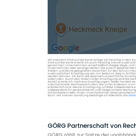
Mit meinem Klick auf die Karte willige ich freiwillig in d
Klick auf die Karte erteile ich auch freiwillig meine ausdrüc
genannten Unternehmen, einschließlich Google Maps, und Zwe
Unternehmen oder sonstige Stellen, die einem bestehenden An
Risiken und keine geeigneten Garantien für den Schutz mein
ausdrücklichen Einwilligung war mir bekannt, dass in Dri
werden können. Ich kann die datenschutzrechtliche Einwilli
widerrufen. Durch den Widerruf der Einwilligung wird die Re
Karte), erteile ich mehrere Einwilligungen. Dabei handelt
internationaler Rechtsvorschriften, die unter anderem zum
erforderlich sind. Meine Einwilligung umfasst insbesondere 
insbesondere für personalisierte und zielgerichtete Werbun
Drittanbietern oder ihnen innerhalb einer Datenverarbeitun
kann. Mit meiner Handlung bestätige ich ebenfalls, die
Date
GÖRG Partnerschaft von Rec
GÖRG zählt zur Spitze der unabhängi