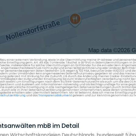
en Aufbau einer externen Verbindung, sowie in die Übermittlung meine IP-Adresse und persone
kliche Einwilligung gem. Art. 49 Abs. 1 Unterabs. 1 Buchst. a DS-GVO in Datenübermittlungen in
cke, insbesondere für solche Übermittlungen an Drittländer für die ein oder kein Angemess
gemessenheitsbeschluss nicht aufgrund einer Selbstzertifizierung oder anderer Beitrittskri
er personenbezogenen Daten bestehen (z.B. wegen § 702 FISA, Executive Order EO12333 und de
ttländern unter Umständen kein angemessenes Datenschutzniveau gegeben ist und das meine 
gung jederzeit mit Wirkung für die Zukunft, z.B. durch die Änderung meiner Cookie-Einstellu
chtmäßigkeit der aufgrund der Einwilligung bis zum Widerruf erfolgten Verarbeitung nicht be
 es sich sowohl um Einwilligungen nach dem EU/EWR-Datenschutzrecht als auch um die des CC
 Speichern und Auslesen von Informationen notwendig und als Rechtsgrundlage für eine gep
eine ausdrückliche Einwilligung in alle nachgelagerten Datenverarbeitungen durch Drittanbie
g, durch alle in ihrer Datenschutzerklärung genannten Unternehmen, sowie deren Unterauftr
gskette erhalten oder übermittelt bekommen. Mir ist bekannt, dass ich meine Einwilligung du
nschutzerklärung
und das
Transparenzdokument
gelesen und zur Kenntnis genommen zu h
htsanwälten mbB im Detail
gen Wirtschaftskanzleien Deutschlands, bundesweit führ