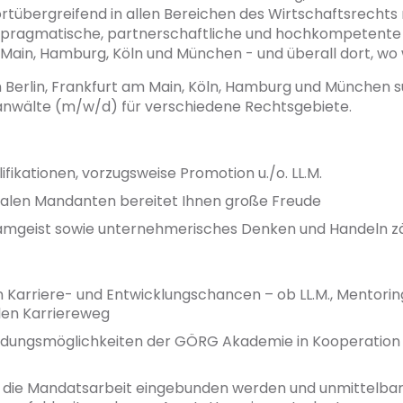
ortübergreifend in allen Bereichen des Wirtschaftsrecht
, pragmatische, partnerschaftliche und hochkompetente
m Main, Hamburg, Köln und München - und überall dort, wo
Berlin, Frankfurt am Main, Köln, Hamburg und München su
anwälte (m/w/d) für verschiedene Rechtsgebiete.
ifikationen, vorzugsweise Promotion u./o. LL.M.
nalen Mandanten bereitet Ihnen große Freude
eamgeist sowie unternehmerisches Denken und Handeln zä
n Karriere- und Entwicklungschancen – ob LL.M., Mentor
llen Karriereweg
rbildungsmöglichkeiten der GÖRG Akademie in Kooperation 
in die Mandatsarbeit eingebunden werden und unmittelb