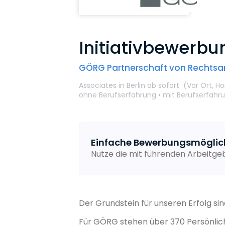
Initiativbewerb
GÖRG Partnerschaft von Rechts
Associates
in Berlin
ab sofort
(Vor Ort,
Ho
ohne Berufserfahrung •
mit Berufserfahr
Einfache Bewerbungsmöglic
Nutze die mit führenden Arbeitg
Der Grundstein für unseren Erfolg si
Für GÖRG stehen über 370 Persönlic