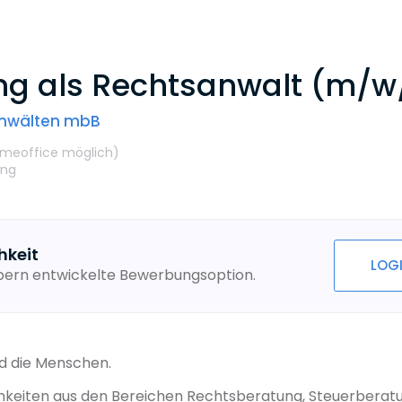
ung als Rechtsanwalt (m/w
anwälten mbB
meoffice möglich
)
ung
hkeit
LOG
ebern entwickelte Bewerbungsoption.
nd die Menschen.
hkeiten aus den Bereichen Rechtsberatung, Steuerberatu