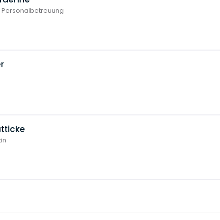
& Personalbetreuung
r
tticke
in