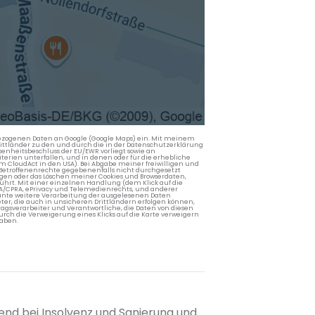
nbezogenen Daten an Google (Google Maps) ein. Mit meinem
 Drittländer zu den und durch die in der Datenschutzerklärung
enheitsbeschluss der EU/EWR vorliegt sowie an
terien unterfallen, und in denen oder für die erhebliche
m CloudAct in den USA). Bei Abgabe meiner freiwilligen und
Betroffenenrechte gegebenenfalls nicht durchgesetzt
ngen oder das Löschen meiner Cookies und Browserdaten,
rührt. Mit einer einzelnen Handlung (dem Klick auf die
PA/CPRA, ePrivacy und Telemedienrechts, und anderer
lante weitere Verarbeitung der ausgelesenen Daten
ter, die auch in unsicheren Drittländern erfolgen können,
agsverarbeiter und Verantwortliche, die Daten von diesen
rch die Verweigerung eines Klicks auf die Karte verweigern
aben.
end bei Insolvenz und Sanierung und