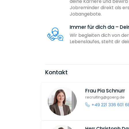
deine Karriere und bewir
Jobreminder direkt als er
Jobangebote.
Immer für dich da – De
Wir begleiten dich von der
Lebenslaufes, steht dir d
Kontakt
Frau
Pia Schnurr
recruiting@goerg.de
+49 221 336 601 6
Herr
Christoph D