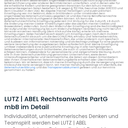
Stellen, die einem bestehenden Angemessenheitsbeschluss nicht aufgrund einer
Selbstzertifizierung oder anderer Beitrittskriterien unterfallen, und in denen oder für
die erhebliche Risiken und keine geeigneten Garantien für den Schutz meiner
personenbezogenen Daten bestehen (z.B. wegen § 702 FISA, Executive Order EO12333 und
dem CloudAct in den USA). Bei Abgabe meiner freiwilligen und ausdrücklichen
Einwilligung war mir bekannt, dass in Drittländern unter Umständen kein
angemessenes Datenschutzniveau gegeben ist und das meine Betroffenenrechte
gegebenenfalls nicht durchgesetzt werden können. Ich kann die
datenschutzrechtliche Einwilligung jederzeit mit Wirkung für die Zukunft, z.B. durch
die Änderung meiner Cookie-Einstellungen oder das Löschen meiner Cookies und
Browserdaten, widerrufen. Durch den Widerruf der Einwilligung wird die Rechtmäßigkeit
der aufgrund der Einwilligung bis zum Widerruf erfolgten Verarbeitung nicht berührt.
Mit einer einzelnen Handlung (dem Klick auf die Karte), erteile ich mehrere
Einwilligungen. Dabei handelt es sich sowohl um Einwilligungen nach dem EU/EWR-
Datenschutzrecht als auch um die des CCPA/CPRA, ePrivacy und Telemedienrechts,
und anderer internationaler Rechtsvorschriften, die unter anderem zum Speichern
und Auslesen von Informationen notwendig und als Rechtsgrundlage für eine geplante
weitere Verarbeitung der ausgelesenen Daten erforderlich sind. Meine Einwilligung
umfasst insbesondere eine ausdrückliche Einwilligung in alle nachgelagerten
Datenverarbeitungen durch Drittanbieter, die auch in unsicheren Drittländern
erfolgen können, insbesondere für personalisierte und zielgerichtete Werbung, durch
alle in ihrer Datenschutzerklärung genannten Unternehmen, sowie deren
Unterauftragsverarbeiter und Verantwortliche, die Daten von diesen Drittanbietern
oder ihnen innerhalb einer Datenverarbeitungskette erhalten oder übermittelt
bekommen. Mir ist bekannt, dass ich meine Einwilligung durch die Verweigerung eines
Klicks auf die Karte verweigern kann. Mit meiner Handlung bestätige ich ebenfalls, die
Datenschutzerklärung
und das
Transparenzdokument
gelesen und zur Kenntnis
genommen zu haben.
LUTZ | ABEL Rechtsanwalts PartG
mbB im Detail
Individualität, unternehmerisches Denken und
Teamspirit werden bei LUTZ | ABEL