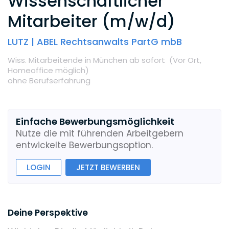
Wissenschaftlicher
Mitarbeiter (m/w/d)
LUTZ | ABEL Rechtsanwalts PartG mbB
Wiss. Mitarbeitende
in München
ab sofort
(Vor Ort,
Homeoffice möglich
)
ohne Berufserfahrung
Einfache Bewerbungsmöglichkeit
Nutze die mit führenden Arbeitgebern
entwickelte Bewerbungsoption.
LOGIN
JETZT BEWERBEN
Deine Perspektive