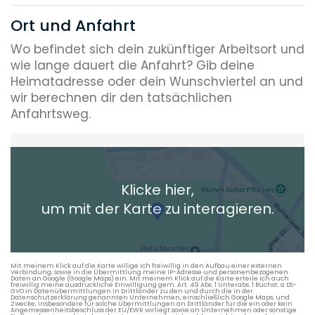
Ort und Anfahrt
Wo befindet sich dein zukünftiger Arbeitsort und
wie lange dauert die Anfahrt? Gib deine
Heimatadresse oder dein Wunschviertel an und
wir berechnen dir den tatsächlichen
Anfahrtsweg.
Heimatadresse oder Wunschort
Klicke hier,
+ Aktuellen Standort hinzufügen
um mit der Karte zu interagieren.
Die berechneten Anreisezeiten basieren auf den
Verkehrsdaten eines typischen Dienstag morgens um 8:30.
Mit meinem Klick auf die Karte willige ich freiwillig in den Aufbau einer externen
Verbindung, sowie in die Übermittlung meine IP-Adresse und personenbezogenen
Daten an Google (Google Maps) ein. Mit meinem Klick auf die Karte erteile ich auch
freiwillig meine ausdrückliche Einwilligung gem. Art. 49 Abs. 1 Unterabs. 1 Buchst. a DS-
GVO in Datenübermittlungen in Drittländer zu den und durch die in der
Datenschutzerklärung genannten Unternehmen, einschließlich Google Maps, und
Zwecke, insbesondere für solche Übermittlungen an Drittländer für die ein oder kein
Angemessenheitsbeschluss der EU/EWR vorliegt sowie an Unternehmen oder sonstige