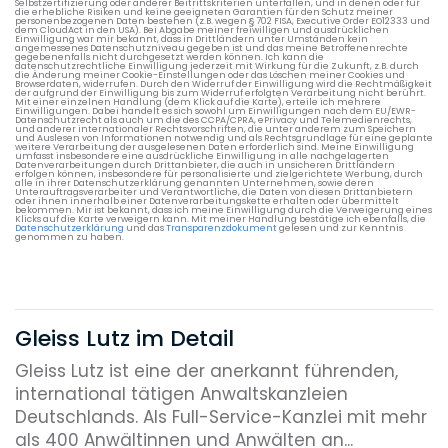
Selbstzertifizierung oder anderer Beitrittskriterien unterfallen, und in denen oder für
die erhebliche Risiken und keine geeigneten Garantien für den Schutz meiner
personenbezogenen Daten bestehen (z.B. wegen § 702 FISA, Executive Order EO12333 und
dem CloudAct in den USA). Bei Abgabe meiner freiwilligen und ausdrücklichen
Einwilligung war mir bekannt, dass in Drittländern unter Umständen kein
angemessenes Datenschutzniveau gegeben ist und das meine Betroffenenrechte
gegebenenfalls nicht durchgesetzt werden können. Ich kann die
datenschutzrechtliche Einwilligung jederzeit mit Wirkung für die Zukunft, z.B. durch
die Änderung meiner Cookie-Einstellungen oder das Löschen meiner Cookies und
Browserdaten, widerrufen. Durch den Widerruf der Einwilligung wird die Rechtmäßigkeit
der aufgrund der Einwilligung bis zum Widerruf erfolgten Verarbeitung nicht berührt.
Mit einer einzelnen Handlung (dem Klick auf die Karte), erteile ich mehrere
Einwilligungen. Dabei handelt es sich sowohl um Einwilligungen nach dem EU/EWR-
Datenschutzrecht als auch um die des CCPA/CPRA, ePrivacy und Telemedienrechts,
und anderer internationaler Rechtsvorschriften, die unter anderem zum Speichern
und Auslesen von Informationen notwendig und als Rechtsgrundlage für eine geplante
weitere Verarbeitung der ausgelesenen Daten erforderlich sind. Meine Einwilligung
umfasst insbesondere eine ausdrückliche Einwilligung in alle nachgelagerten
Datenverarbeitungen durch Drittanbieter, die auch in unsicheren Drittländern
erfolgen können, insbesondere für personalisierte und zielgerichtete Werbung, durch
alle in ihrer Datenschutzerklärung genannten Unternehmen, sowie deren
Unterauftragsverarbeiter und Verantwortliche, die Daten von diesen Drittanbietern
oder ihnen innerhalb einer Datenverarbeitungskette erhalten oder übermittelt
bekommen. Mir ist bekannt, dass ich meine Einwilligung durch die Verweigerung eines
Klicks auf die Karte verweigern kann. Mit meiner Handlung bestätige ich ebenfalls, die
Datenschutzerklärung
und das
Transparenzdokument
gelesen und zur Kenntnis
genommen zu haben.
Gleiss Lutz im Detail
Gleiss Lutz ist eine der anerkannt führenden,
international tätigen Anwaltskanzleien
Deutschlands. Als Full-Service-Kanzlei mit mehr
als 400 Anwältinnen und Anwälten an...