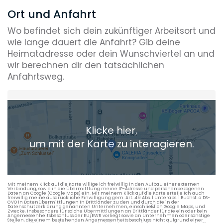
Ort und Anfahrt
Wo befindet sich dein zukünftiger Arbeitsort und
wie lange dauert die Anfahrt? Gib deine
Heimatadresse oder dein Wunschviertel an und
wir berechnen dir den tatsächlichen
Anfahrtsweg.
Heimatadresse oder Wunschort
Klicke hier,
+ Aktuellen Standort hinzufügen
um mit der Karte zu interagieren.
Die berechneten Anreisezeiten basieren auf den
Verkehrsdaten eines typischen Dienstag morgens um 8:30.
Mit meinem Klick auf die Karte willige ich freiwillig in den Aufbau einer externen
Verbindung, sowie in die Übermittlung meine IP-Adresse und personenbezogenen
Daten an Google (Google Maps) ein. Mit meinem Klick auf die Karte erteile ich auch
freiwillig meine ausdrückliche Einwilligung gem. Art. 49 Abs. 1 Unterabs. 1 Buchst. a DS-
GVO in Datenübermittlungen in Drittländer zu den und durch die in der
Datenschutzerklärung genannten Unternehmen, einschließlich Google Maps, und
Zwecke, insbesondere für solche Übermittlungen an Drittländer für die ein oder kein
Angemessenheitsbeschluss der EU/EWR vorliegt sowie an Unternehmen oder sonstige
Stellen, die einem bestehenden Angemessenheitsbeschluss nicht aufgrund einer