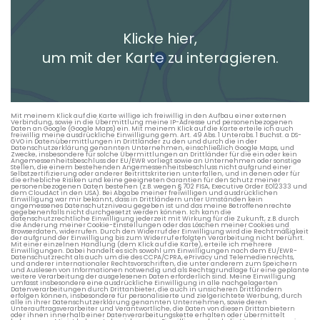
Heimatadresse oder Wunschort
Klicke hier,
+ Aktuellen Standort hinzufügen
um mit der Karte zu interagieren.
Die berechneten Anreisezeiten basieren auf den
Verkehrsdaten eines typischen Dienstag morgens um 8:30.
Mit meinem Klick auf die Karte willige ich freiwillig in den Aufbau einer externen
Verbindung, sowie in die Übermittlung meine IP-Adresse und personenbezogenen
Daten an Google (Google Maps) ein. Mit meinem Klick auf die Karte erteile ich auch
freiwillig meine ausdrückliche Einwilligung gem. Art. 49 Abs. 1 Unterabs. 1 Buchst. a DS-
GVO in Datenübermittlungen in Drittländer zu den und durch die in der
Datenschutzerklärung genannten Unternehmen, einschließlich Google Maps, und
Zwecke, insbesondere für solche Übermittlungen an Drittländer für die ein oder kein
Angemessenheitsbeschluss der EU/EWR vorliegt sowie an Unternehmen oder sonstige
Stellen, die einem bestehenden Angemessenheitsbeschluss nicht aufgrund einer
Selbstzertifizierung oder anderer Beitrittskriterien unterfallen, und in denen oder für
die erhebliche Risiken und keine geeigneten Garantien für den Schutz meiner
personenbezogenen Daten bestehen (z.B. wegen § 702 FISA, Executive Order EO12333 und
dem CloudAct in den USA). Bei Abgabe meiner freiwilligen und ausdrücklichen
Einwilligung war mir bekannt, dass in Drittländern unter Umständen kein
angemessenes Datenschutzniveau gegeben ist und das meine Betroffenenrechte
gegebenenfalls nicht durchgesetzt werden können. Ich kann die
datenschutzrechtliche Einwilligung jederzeit mit Wirkung für die Zukunft, z.B. durch
die Änderung meiner Cookie-Einstellungen oder das Löschen meiner Cookies und
Browserdaten, widerrufen. Durch den Widerruf der Einwilligung wird die Rechtmäßigkeit
der aufgrund der Einwilligung bis zum Widerruf erfolgten Verarbeitung nicht berührt.
Mit einer einzelnen Handlung (dem Klick auf die Karte), erteile ich mehrere
Einwilligungen. Dabei handelt es sich sowohl um Einwilligungen nach dem EU/EWR-
Datenschutzrecht als auch um die des CCPA/CPRA, ePrivacy und Telemedienrechts,
und anderer internationaler Rechtsvorschriften, die unter anderem zum Speichern
und Auslesen von Informationen notwendig und als Rechtsgrundlage für eine geplante
weitere Verarbeitung der ausgelesenen Daten erforderlich sind. Meine Einwilligung
umfasst insbesondere eine ausdrückliche Einwilligung in alle nachgelagerten
Datenverarbeitungen durch Drittanbieter, die auch in unsicheren Drittländern
erfolgen können, insbesondere für personalisierte und zielgerichtete Werbung, durch
alle in ihrer Datenschutzerklärung genannten Unternehmen, sowie deren
Unterauftragsverarbeiter und Verantwortliche, die Daten von diesen Drittanbietern
oder ihnen innerhalb einer Datenverarbeitungskette erhalten oder übermittelt