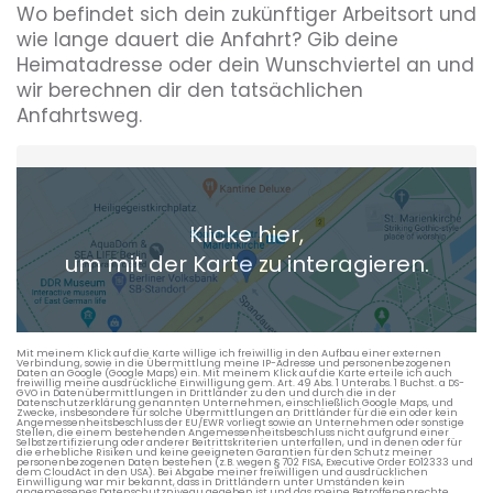
Wo befindet sich dein zukünftiger Arbeitsort und
wie lange dauert die Anfahrt? Gib deine
Heimatadresse oder dein Wunschviertel an und
wir berechnen dir den tatsächlichen
Anfahrtsweg.
Heimatadresse oder Wunschort
Klicke hier,
+ Aktuellen Standort hinzufügen
um mit der Karte zu interagieren.
Die berechneten Anreisezeiten basieren auf den
Verkehrsdaten eines typischen Dienstag morgens um 8:30.
Mit meinem Klick auf die Karte willige ich freiwillig in den Aufbau einer externen
Verbindung, sowie in die Übermittlung meine IP-Adresse und personenbezogenen
Daten an Google (Google Maps) ein. Mit meinem Klick auf die Karte erteile ich auch
freiwillig meine ausdrückliche Einwilligung gem. Art. 49 Abs. 1 Unterabs. 1 Buchst. a DS-
GVO in Datenübermittlungen in Drittländer zu den und durch die in der
Datenschutzerklärung genannten Unternehmen, einschließlich Google Maps, und
Zwecke, insbesondere für solche Übermittlungen an Drittländer für die ein oder kein
Angemessenheitsbeschluss der EU/EWR vorliegt sowie an Unternehmen oder sonstige
Stellen, die einem bestehenden Angemessenheitsbeschluss nicht aufgrund einer
Selbstzertifizierung oder anderer Beitrittskriterien unterfallen, und in denen oder für
die erhebliche Risiken und keine geeigneten Garantien für den Schutz meiner
personenbezogenen Daten bestehen (z.B. wegen § 702 FISA, Executive Order EO12333 und
dem CloudAct in den USA). Bei Abgabe meiner freiwilligen und ausdrücklichen
Einwilligung war mir bekannt, dass in Drittländern unter Umständen kein
angemessenes Datenschutzniveau gegeben ist und das meine Betroffenenrechte