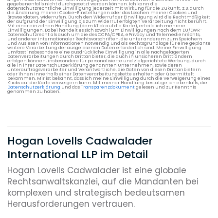
gegebenenfalls nicht durchgesetzt werden können. Ich kann die
datenschutzrechtliche Einwilligung jederzeit mit Wirkung für die Zukunft, z.B. durch
die Änderung meiner Cookie-Einstellungen oder das Löschen meiner Cookies und
Browserdaten, widerrufen. Durch den Widerruf der Einwilligung wird die Rechtmäßigkeit
der aufgrund der Einwilligung bis zum Widerruf erfolgten Verarbeitung nicht berührt.
Mit einer einzelnen Handlung (dem Klick auf die Karte), erteile ich mehrere
Einwilligungen. Dabei handelt es sich sowohl um Einwilligungen nach dem EU/EWR-
Datenschutzrecht als auch um die des CCPA/CPRA, ePrivacy und Telemedienrechts,
und anderer internationaler Rechtsvorschriften, die unter anderem zum Speichern
und Auslesen von Informationen notwendig und als Rechtsgrundlage für eine geplante
weitere Verarbeitung der ausgelesenen Daten erforderlich sind. Meine Einwilligung
umfasst insbesondere eine ausdrückliche Einwilligung in alle nachgelagerten
Datenverarbeitungen durch Drittanbieter, die auch in unsicheren Drittländern
erfolgen können, insbesondere für personalisierte und zielgerichtete Werbung, durch
alle in ihrer Datenschutzerklärung genannten Unternehmen, sowie deren
Unterauftragsverarbeiter und Verantwortliche, die Daten von diesen Drittanbietern
oder ihnen innerhalb einer Datenverarbeitungskette erhalten oder übermittelt
bekommen. Mir ist bekannt, dass ich meine Einwilligung durch die Verweigerung eines
Klicks auf die Karte verweigern kann. Mit meiner Handlung bestätige ich ebenfalls, die
Datenschutzerklärung
und das
Transparenzdokument
gelesen und zur Kenntnis
genommen zu haben.
Hogan Lovells Cadwalader
International LLP im Detail
Hogan Lovells Cadwalader ist eine globale
Rechtsanwaltskanzlei, auf die Mandanten bei
komplexen und strategisch bedeutsamen
Herausforderungen vertrauen.