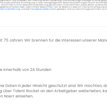
 Speichern und Auslesen von Informationen notwendig und als Rechtsgrundlage für eine gep
eine ausdrückliche Einwilligung in alle nachgelagerten Datenverarbeitungen durch Drittanbie
g, durch alle in ihrer Datenschutzerklärung genannten Unternehmen, sowie deren Unterauftr
gskette erhalten oder übermittelt bekommen. Mir ist bekannt, dass ich meine Einwilligung du
nschutzerklärung
und das
Transparenzdokument
gelesen und zur Kenntnis genommen zu h
it 75 Jahren. Wir brennen für die Interessen unserer Man
e innerhalb von 24 Stunden
ne Daten in jeder Hinsicht geschützt sind. Wir möchten, das
g über Talent Rocket an den Arbeitgeber weiterleiten, k
 Noerr einsehen.