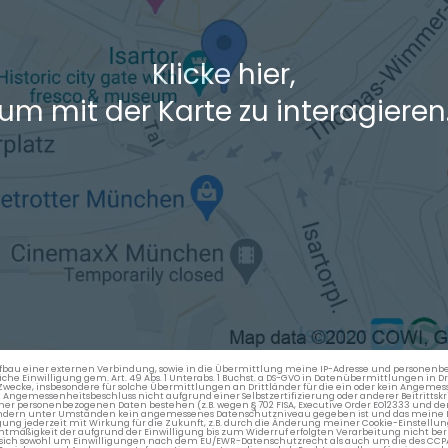
Klicke hier,
um mit der Karte zu interagieren
en Aufbau einer externen Verbindung, sowie in die Übermittlung meine IP-Adresse und persone
kliche Einwilligung gem. Art. 49 Abs. 1 Unterabs. 1 Buchst. a DS-GVO in Datenübermittlungen in
cke, insbesondere für solche Übermittlungen an Drittländer für die ein oder kein Angemess
gemessenheitsbeschluss nicht aufgrund einer Selbstzertifizierung oder anderer Beitrittskri
er personenbezogenen Daten bestehen (z.B. wegen § 702 FISA, Executive Order EO12333 und de
ttländern unter Umständen kein angemessenes Datenschutzniveau gegeben ist und das meine 
gung jederzeit mit Wirkung für die Zukunft, z.B. durch die Änderung meiner Cookie-Einstellu
chtmäßigkeit der aufgrund der Einwilligung bis zum Widerruf erfolgten Verarbeitung nicht be
 es sich sowohl um Einwilligungen nach dem EU/EWR-Datenschutzrecht als auch um die des CC