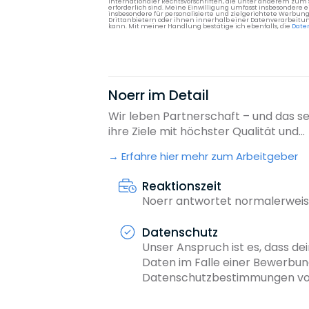
internationaler Rechtsvorschriften, die unter anderem zum
erforderlich sind. Meine Einwilligung umfasst insbesondere 
insbesondere für personalisierte und zielgerichtete Werbun
Drittanbietern oder ihnen innerhalb einer Datenverarbeitun
kann. Mit meiner Handlung bestätige ich ebenfalls, die
Date
Noerr im Detail
Wir leben Partnerschaft – und das se
ihre Ziele mit höchster Qualität und...
Erfahre hier mehr zum Arbeitgeber
Reaktionszeit
Noerr antwortet normalerweis
Datenschutz
Unser Anspruch ist es, dass dei
Daten im Falle einer Bewerbun
Datenschutzbestimmungen von