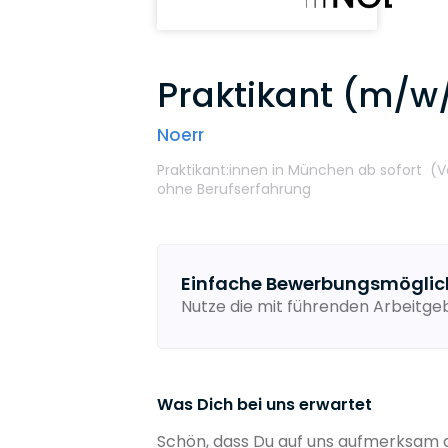
Praktikant (m/w
Noerr
Praktikant:innen
in München
ab sofort
(V
ohne Berufserfahrung
Einfache Bewerbungsmöglic
Nutze die mit führenden Arbeitg
Was Dich bei uns erwartet
Schön, dass Du auf uns aufmerksam g