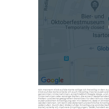
Mit meinem Klick auf die Karte willige ich freiwillig in d
Klick auf die Karte erteile ich auch freiwillig meine ausdrüc
genannten Unternehmen, einschließlich Google Maps, und Zwe
Unternehmen oder sonstige Stellen, die einem bestehenden An
Risiken und keine geeigneten Garantien für den Schutz mein
ausdrücklichen Einwilligung war mir bekannt, dass in Dri
werden können. Ich kann die datenschutzrechtliche Einwilli
widerrufen. Durch den Widerruf der Einwilligung wird die Re
Karte), erteile ich mehrere Einwilligungen. Dabei handelt