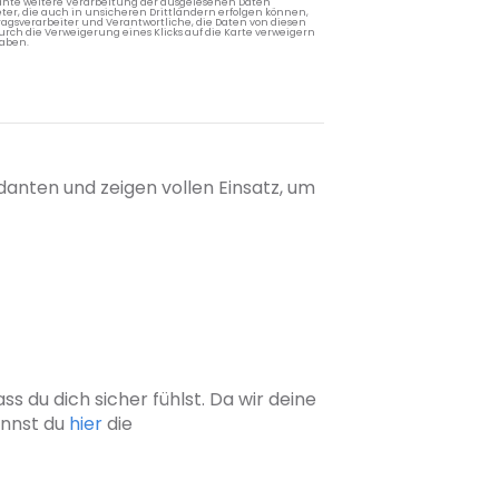
lante weitere Verarbeitung der ausgelesenen Daten
ter, die auch in unsicheren Drittländern erfolgen können,
agsverarbeiter und Verantwortliche, die Daten von diesen
rch die Verweigerung eines Klicks auf die Karte verweigern
aben.
danten und zeigen vollen Einsatz, um
s du dich sicher fühlst. Da wir deine
annst du
hier
die