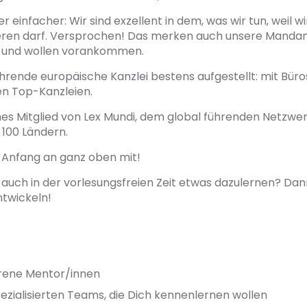
 einfacher: Wir sind exzellent in dem, was wir tun, weil wir
llieren darf. Versprochen! Das merken auch unsere Mand
g und wollen vorankommen.
führende europäische Kanzlei bestens aufgestellt: mit Bür
n Top-Kanzleien.
ches Mitglied von Lex Mundi, dem global führenden Netzwe
 100 Ländern.
n Anfang an ganz oben mit!
auch in der vorlesungsfreien Zeit etwas dazulernen? Dann
twickeln!
hrene Mentor/innen
ezialisierten Teams, die Dich kennenlernen wollen