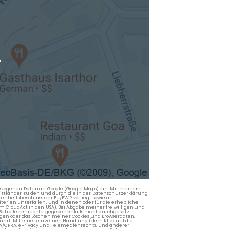
.
nbezogenen Daten an Google (Google Maps) ein. Mit meinem
 Drittländer zu den und durch die in der Datenschutzerklärung
enheitsbeschluss der EU/EWR vorliegt sowie an
terien unterfallen, und in denen oder für die erhebliche
m CloudAct in den USA). Bei Abgabe meiner freiwilligen und
Betroffenenrechte gegebenenfalls nicht durchgesetzt
ngen oder das Löschen meiner Cookies und Browserdaten,
rührt. Mit einer einzelnen Handlung (dem Klick auf die
PA/CPRA, ePrivacy und Telemedienrechts, und anderer