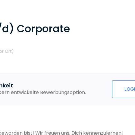
/d) Corporate
or Ort
)
hkeit
LOG
ebern entwickelte Bewerbungsoption.
eworden bist! Wir freuen uns, Dich kennenzulernen!