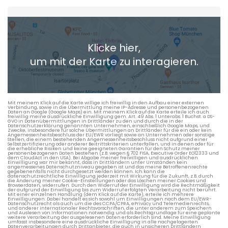
Heimatadresse oder Wunschort
Klicke hier,
+ Aktuellen Standort hinzufügen
um mit der Karte zu interagieren.
Die berechneten Anreisezeiten basieren auf den
Verkehrsdaten eines typischen Dienstag morgens um 8:30.
Mit meinem Klick auf die Karte willige ich freiwillig in den Aufbau einer externen
Verbindung, sowie in die Übermittlung meine IP-Adresse und personenbezogenen
Daten an Google (Google Maps) ein. Mit meinem Klick auf die Karte erteile ich auch
freiwillig meine ausdrückliche Einwilligung gem. Art. 49 Abs. 1 Unterabs. 1 Buchst. a DS-
GVO in Datenübermittlungen in Drittländer zu den und durch die in der
Datenschutzerklärung genannten Unternehmen, einschließlich Google Maps, und
Zwecke, insbesondere für solche Übermittlungen an Drittländer für die ein oder kein
Angemessenheitsbeschluss der EU/EWR vorliegt sowie an Unternehmen oder sonstige
Stellen, die einem bestehenden Angemessenheitsbeschluss nicht aufgrund einer
Selbstzertifizierung oder anderer Beitrittskriterien unterfallen, und in denen oder für
die erhebliche Risiken und keine geeigneten Garantien für den Schutz meiner
personenbezogenen Daten bestehen (z.B. wegen § 702 FISA, Executive Order EO12333 und
dem CloudAct in den USA). Bei Abgabe meiner freiwilligen und ausdrücklichen
Einwilligung war mir bekannt, dass in Drittländern unter Umständen kein
angemessenes Datenschutzniveau gegeben ist und das meine Betroffenenrechte
gegebenenfalls nicht durchgesetzt werden können. Ich kann die
datenschutzrechtliche Einwilligung jederzeit mit Wirkung für die Zukunft, z.B. durch
die Änderung meiner Cookie-Einstellungen oder das Löschen meiner Cookies und
Browserdaten, widerrufen. Durch den Widerruf der Einwilligung wird die Rechtmäßigkeit
der aufgrund der Einwilligung bis zum Widerruf erfolgten Verarbeitung nicht berührt.
Mit einer einzelnen Handlung (dem Klick auf die Karte), erteile ich mehrere
Einwilligungen. Dabei handelt es sich sowohl um Einwilligungen nach dem EU/EWR-
Datenschutzrecht als auch um die des CCPA/CPRA, ePrivacy und Telemedienrechts,
und anderer internationaler Rechtsvorschriften, die unter anderem zum Speichern
und Auslesen von Informationen notwendig und als Rechtsgrundlage für eine geplante
weitere Verarbeitung der ausgelesenen Daten erforderlich sind. Meine Einwilligung
umfasst insbesondere eine ausdrückliche Einwilligung in alle nachgelagerten
Datenverarbeitungen durch Drittanbieter, die auch in unsicheren Drittländern