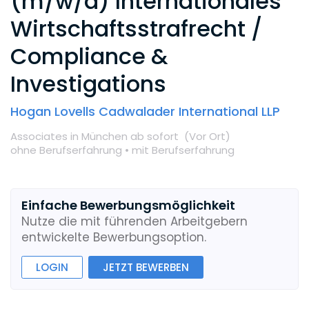
(m/w/d) Internationales
Wirtschaftsstrafrecht /
Compliance &
Investigations
Hogan Lovells Cadwalader International LLP
Associates
in München
ab sofort
(Vor Ort
)
ohne Berufserfahrung •
mit Berufserfahrung
Einfache Bewerbungsmöglichkeit
Nutze die mit führenden Arbeitgebern
entwickelte Bewerbungsoption.
LOGIN
JETZT BEWERBEN