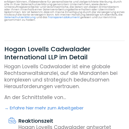
erfolgen können, insbesondere für personalisierte und zielgerichtete Werbung, durch
alle in ihrer Datenschutzerklärung genannten Unternehmen, sowie deren
Unterauftragsverarbeiter und Verantwortliche, die Daten von diesen Drittanbietern
oder ihnen innerhalb einer Datenverarbeitungskette erhalten oder übermittelt
bekommen. Mir ist bekannt, dass ich meine Einwilligung durch die Verweigerung eines
Klicks auf die Karte verweigern kann. Mit meiner Handlung bestätige ich ebenfalls, die
Datenschutzerklärung
und das
Transparenzdokument
gelesen und zur Kenntnis
genommen zu haben.
Hogan Lovells Cadwalader
International LLP im Detail
Hogan Lovells Cadwalader ist eine globale
Rechtsanwaltskanzlei, auf die Mandanten bei
komplexen und strategisch bedeutsamen
Herausforderungen vertrauen.
An der Schnittstelle von...
Erfahre hier mehr zum Arbeitgeber
Reaktionszeit
Hogan Lovells Cadwalader antwortet