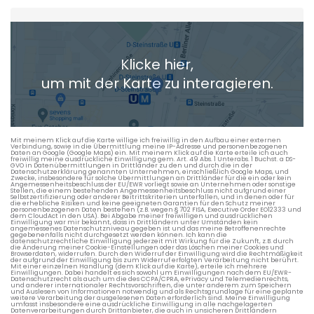
Heimatadresse oder Wunschort
Klicke hier,
+ Aktuellen Standort hinzufügen
um mit der Karte zu interagieren.
Die berechneten Anreisezeiten basieren auf den
Verkehrsdaten eines typischen Dienstag morgens um 8:30.
Mit meinem Klick auf die Karte willige ich freiwillig in den Aufbau einer externen
Verbindung, sowie in die Übermittlung meine IP-Adresse und personenbezogenen
Daten an Google (Google Maps) ein. Mit meinem Klick auf die Karte erteile ich auch
freiwillig meine ausdrückliche Einwilligung gem. Art. 49 Abs. 1 Unterabs. 1 Buchst. a DS-
GVO in Datenübermittlungen in Drittländer zu den und durch die in der
Datenschutzerklärung genannten Unternehmen, einschließlich Google Maps, und
Zwecke, insbesondere für solche Übermittlungen an Drittländer für die ein oder kein
Angemessenheitsbeschluss der EU/EWR vorliegt sowie an Unternehmen oder sonstige
Stellen, die einem bestehenden Angemessenheitsbeschluss nicht aufgrund einer
Selbstzertifizierung oder anderer Beitrittskriterien unterfallen, und in denen oder für
die erhebliche Risiken und keine geeigneten Garantien für den Schutz meiner
personenbezogenen Daten bestehen (z.B. wegen § 702 FISA, Executive Order EO12333 und
dem CloudAct in den USA). Bei Abgabe meiner freiwilligen und ausdrücklichen
Einwilligung war mir bekannt, dass in Drittländern unter Umständen kein
angemessenes Datenschutzniveau gegeben ist und das meine Betroffenenrechte
gegebenenfalls nicht durchgesetzt werden können. Ich kann die
datenschutzrechtliche Einwilligung jederzeit mit Wirkung für die Zukunft, z.B. durch
die Änderung meiner Cookie-Einstellungen oder das Löschen meiner Cookies und
Browserdaten, widerrufen. Durch den Widerruf der Einwilligung wird die Rechtmäßigkeit
der aufgrund der Einwilligung bis zum Widerruf erfolgten Verarbeitung nicht berührt.
Mit einer einzelnen Handlung (dem Klick auf die Karte), erteile ich mehrere
Einwilligungen. Dabei handelt es sich sowohl um Einwilligungen nach dem EU/EWR-
Datenschutzrecht als auch um die des CCPA/CPRA, ePrivacy und Telemedienrechts,
und anderer internationaler Rechtsvorschriften, die unter anderem zum Speichern
und Auslesen von Informationen notwendig und als Rechtsgrundlage für eine geplante
weitere Verarbeitung der ausgelesenen Daten erforderlich sind. Meine Einwilligung
umfasst insbesondere eine ausdrückliche Einwilligung in alle nachgelagerten
Datenverarbeitungen durch Drittanbieter, die auch in unsicheren Drittländern