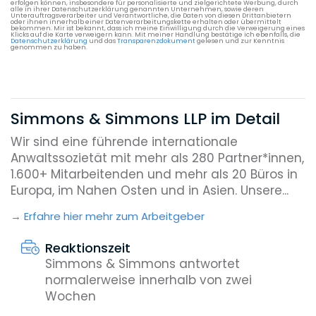
erfolgen können, insbesondere für personalisierte und zielgerichtete Werbung, durch
alle in ihrer Datenschutzerklärung genannten Unternehmen, sowie deren
Unterauftragsverarbeiter und Verantwortliche, die Daten von diesen Drittanbietern
oder ihnen innerhalb einer Datenverarbeitungskette erhalten oder übermittelt
bekommen. Mir ist bekannt, dass ich meine Einwilligung durch die Verweigerung eines
Klicks auf die Karte verweigern kann. Mit meiner Handlung bestätige ich ebenfalls, die
Datenschutzerklärung
und das
Transparenzdokument
gelesen und zur Kenntnis
genommen zu haben.
Simmons & Simmons LLP im Detail
Wir sind eine führende internationale
Anwaltssozietät mit mehr als 280 Partner*innen,
1.600+ Mitarbeitenden und mehr als 20 Büros in
Europa, im Nahen Osten und in Asien. Unsere...
Erfahre hier mehr zum Arbeitgeber
Reaktionszeit
Simmons & Simmons antwortet
normalerweise innerhalb von zwei
Wochen