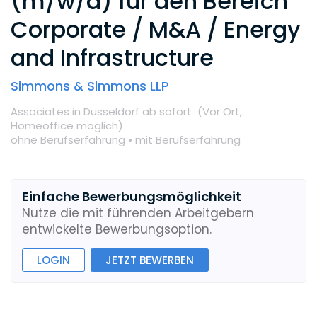
(m/w/d) für den Bereich
Corporate / M&A / Energy
and Infrastructure
Simmons & Simmons LLP
Associates
in Düsseldorf
ab sofort
(Vor Ort,
Homeoffice möglich
)
ohne Berufserfahrung •
mit Berufserfahrung
Einfache Bewerbungsmöglichkeit
Nutze die mit führenden Arbeitgebern
entwickelte Bewerbungsoption.
LOGIN
JETZT BEWERBEN