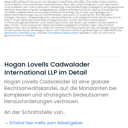
Datenschutzrecht als auch um die des CCPA/CPRA, ePrivacy und Telemedienrechts,
und anderer internationaler Rechtsvorschriften, die unter anderem zum Speichern
und Auslesen von Informationen notwendig und als Rechtsgrundlage für eine geplante
weitere Verarbeitung der ausgelesenen Daten erforderlich sind. Meine Einwilligung
umfasst insbesondere eine ausdrückliche Einwilligung in alle nachgelagerten
Datenverarbeitungen durch Drittanbieter, die auch in unsicheren Drittländern
erfolgen können, insbesondere für personalisierte und zielgerichtete Werbung, durch
alle in ihrer Datenschutzerklärung genannten Unternehmen, sowie deren
Unterauftragsverarbeiter und Verantwortliche, die Daten von diesen Drittanbietern
oder ihnen innerhalb einer Datenverarbeitungskette erhalten oder übermittelt
bekommen. Mir ist bekannt, dass ich meine Einwilligung durch die Verweigerung eines
Klicks auf die Karte verweigern kann. Mit meiner Handlung bestätige ich ebenfalls, die
Datenschutzerklärung
und das
Transparenzdokument
gelesen und zur Kenntnis
genommen zu haben.
Hogan Lovells Cadwalader
International LLP im Detail
Hogan Lovells Cadwalader ist eine globale
Rechtsanwaltskanzlei, auf die Mandanten bei
komplexen und strategisch bedeutsamen
Herausforderungen vertrauen.
An der Schnittstelle von...
Erfahre hier mehr zum Arbeitgeber