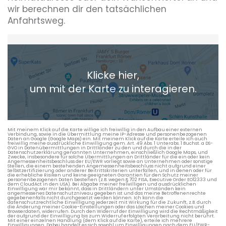
wir berechnen dir den tatsächlichen
Anfahrtsweg.
Heimatadresse oder Wunschort
Klicke hier,
+ Aktuellen Standort hinzufügen
um mit der Karte zu interagieren.
Die berechneten Anreisezeiten basieren auf den
Verkehrsdaten eines typischen Dienstag morgens um 8:30.
Mit meinem Klick auf die Karte willige ich freiwillig in den Aufbau einer externen
Verbindung, sowie in die Übermittlung meine IP-Adresse und personenbezogenen
Daten an Google (Google Maps) ein. Mit meinem Klick auf die Karte erteile ich auch
freiwillig meine ausdrückliche Einwilligung gem. Art. 49 Abs. 1 Unterabs. 1 Buchst. a DS-
GVO in Datenübermittlungen in Drittländer zu den und durch die in der
Datenschutzerklärung genannten Unternehmen, einschließlich Google Maps, und
Zwecke, insbesondere für solche Übermittlungen an Drittländer für die ein oder kein
Angemessenheitsbeschluss der EU/EWR vorliegt sowie an Unternehmen oder sonstige
Stellen, die einem bestehenden Angemessenheitsbeschluss nicht aufgrund einer
Selbstzertifizierung oder anderer Beitrittskriterien unterfallen, und in denen oder für
die erhebliche Risiken und keine geeigneten Garantien für den Schutz meiner
personenbezogenen Daten bestehen (z.B. wegen § 702 FISA, Executive Order EO12333 und
dem CloudAct in den USA). Bei Abgabe meiner freiwilligen und ausdrücklichen
Einwilligung war mir bekannt, dass in Drittländern unter Umständen kein
angemessenes Datenschutzniveau gegeben ist und das meine Betroffenenrechte
gegebenenfalls nicht durchgesetzt werden können. Ich kann die
datenschutzrechtliche Einwilligung jederzeit mit Wirkung für die Zukunft, z.B. durch
die Änderung meiner Cookie-Einstellungen oder das Löschen meiner Cookies und
Browserdaten, widerrufen. Durch den Widerruf der Einwilligung wird die Rechtmäßigkeit
der aufgrund der Einwilligung bis zum Widerruf erfolgten Verarbeitung nicht berührt.
Mit einer einzelnen Handlung (dem Klick auf die Karte), erteile ich mehrere
Einwilligungen. Dabei handelt es sich sowohl um Einwilligungen nach dem EU/EWR-