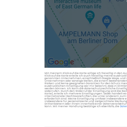
Mit meinem Klick auf die Karte willige ich freiwillig in d
Klick auf die Karte erteile ich auch freiwillig meine ausdrüc
genannten Unternehmen, einschließlich Google Maps, und Zwe
Unternehmen oder sonstige Stellen, die einem bestehenden An
Risiken und keine geeigneten Garantien für den Schutz mein
ausdrücklichen Einwilligung war mir bekannt, dass in Dri
werden können. Ich kann die datenschutzrechtliche Einwilli
widerrufen. Durch den Widerruf der Einwilligung wird die Re
Karte), erteile ich mehrere Einwilligungen. Dabei handelt
internationaler Rechtsvorschriften, die unter anderem zum
erforderlich sind. Meine Einwilligung umfasst insbesondere 
insbesondere für personalisierte und zielgerichtete Werbun
Drittanbietern oder ihnen innerhalb einer Datenverarbeitun
kann. Mit meiner Handlung bestätige ich ebenfalls, die
Date