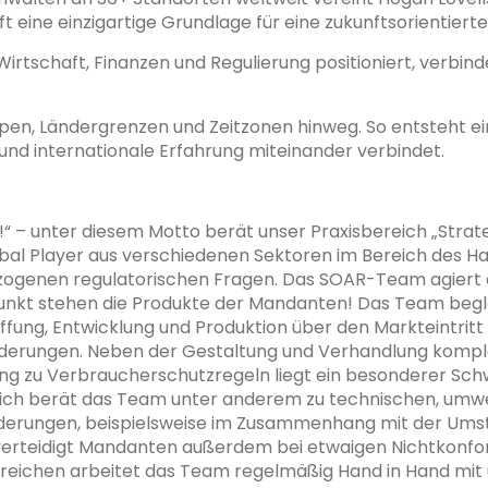
 eine einzigartige Grundlage für eine zukunftsorientierte 
Wirtschaft, Finanzen und Regulierung positioniert, verbin
ppen, Ländergrenzen und Zeitzonen hinweg. So entsteht e
nd internationale Erfahrung miteinander verbindet.
“ – unter diesem Motto berät unser Praxisbereich „Stra
bal Player aus verschiedenen Sektoren im Bereich des Ha
ogenen regulatorischen Fragen. Das SOAR-Team agiert da
punkt stehen die Produkte der Mandanten! Das Team beg
fung, Entwicklung und Produktion über den Markteintritt 
derungen. Neben der Gestaltung und Verhandlung komple
ung zu Verbraucherschutzregeln liegt ein besonderer Sc
eich berät das Team unter anderem zu technischen, um
rderungen, beispielsweise im Zusammenhang mit der Umst
rteidigt Mandanten außerdem bei etwaigen Nichtkonfo
Bereichen arbeitet das Team regelmäßig Hand in Hand mit