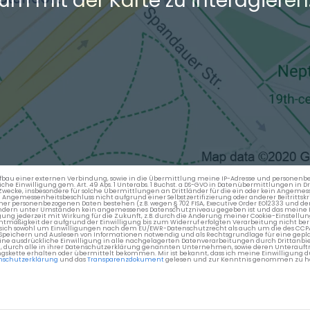
um mit der Karte zu interagieren
en Aufbau einer externen Verbindung, sowie in die Übermittlung meine IP-Adresse und persone
kliche Einwilligung gem. Art. 49 Abs. 1 Unterabs. 1 Buchst. a DS-GVO in Datenübermittlungen in
cke, insbesondere für solche Übermittlungen an Drittländer für die ein oder kein Angemess
gemessenheitsbeschluss nicht aufgrund einer Selbstzertifizierung oder anderer Beitrittskri
er personenbezogenen Daten bestehen (z.B. wegen § 702 FISA, Executive Order EO12333 und de
ttländern unter Umständen kein angemessenes Datenschutzniveau gegeben ist und das meine 
gung jederzeit mit Wirkung für die Zukunft, z.B. durch die Änderung meiner Cookie-Einstellu
chtmäßigkeit der aufgrund der Einwilligung bis zum Widerruf erfolgten Verarbeitung nicht be
 es sich sowohl um Einwilligungen nach dem EU/EWR-Datenschutzrecht als auch um die des CC
 Speichern und Auslesen von Informationen notwendig und als Rechtsgrundlage für eine gep
eine ausdrückliche Einwilligung in alle nachgelagerten Datenverarbeitungen durch Drittanbie
g, durch alle in ihrer Datenschutzerklärung genannten Unternehmen, sowie deren Unterauftr
gskette erhalten oder übermittelt bekommen. Mir ist bekannt, dass ich meine Einwilligung du
nschutzerklärung
und das
Transparenzdokument
gelesen und zur Kenntnis genommen zu h