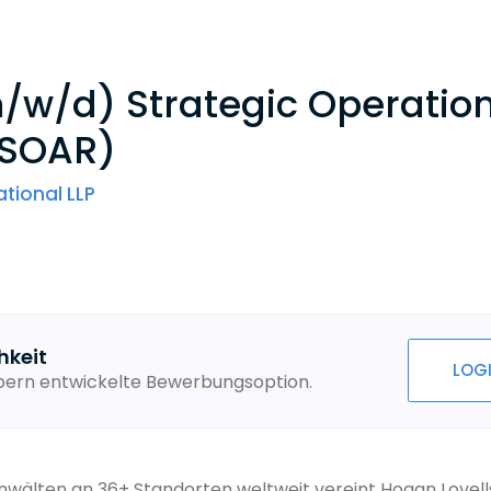
/w/d) Strategic Operatio
(SOAR)
tional LLP
hkeit
LOG
ebern entwickelte Bewerbungsoption.
Anwälten an 36+ Standorten weltweit vereint Hogan Lovel