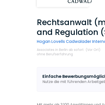
Rechtsanwalt (m
and Regulation 
Hogan Lovells Cadwalader Interna
Associates
in Berlin
ab sofort
(Vor Ort
)
ohne Berufserfahrung
Einfache Bewerbungsmöglic
Nutze die mit führenden Arbeitg
Mit mehr als 3.100 Anwältinnen und 