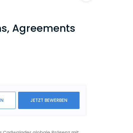
ns, Agreements
IN
JETZT BEWERBEN
ls Cadwalader globale Präsenz mit