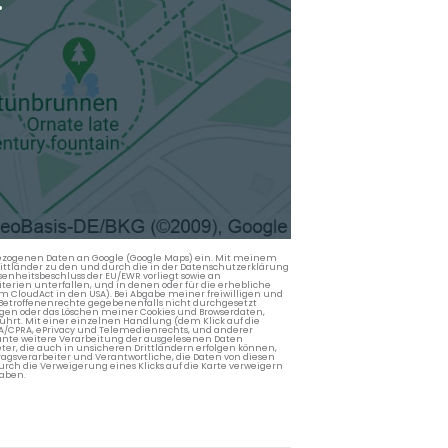
.
nbezogenen Daten an Google (Google Maps) ein. Mit meinem
 Drittländer zu den und durch die in der Datenschutzerklärung
enheitsbeschluss der EU/EWR vorliegt sowie an
terien unterfallen, und in denen oder für die erhebliche
m CloudAct in den USA). Bei Abgabe meiner freiwilligen und
Betroffenenrechte gegebenenfalls nicht durchgesetzt
ngen oder das Löschen meiner Cookies und Browserdaten,
rührt. Mit einer einzelnen Handlung (dem Klick auf die
PA/CPRA, ePrivacy und Telemedienrechts, und anderer
lante weitere Verarbeitung der ausgelesenen Daten
ter, die auch in unsicheren Drittländern erfolgen können,
agsverarbeiter und Verantwortliche, die Daten von diesen
rch die Verweigerung eines Klicks auf die Karte verweigern
aben.