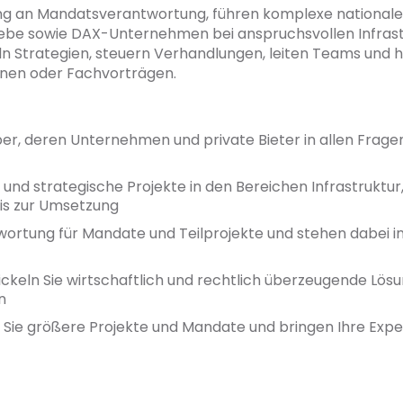
ng an Mandatsverantwortung, führen komplexe national
iebe sowie DAX-Unternehmen bei anspruchsvollen Infrastru
ln Strategien, steuern Verhandlungen, leiten Teams und 
onen oder Fachvorträgen.
ber, deren Unternehmen und private Bieter in allen Frag
d strategische Projekte in den Bereichen Infrastruktur, D
bis zur Umsetzung
ortung für Mandate und Teilprojekte und stehen dabei i
eln Sie wirtschaftlich und rechtlich überzeugende Lös
n
Sie größere Projekte und Mandate und bringen Ihre Exper