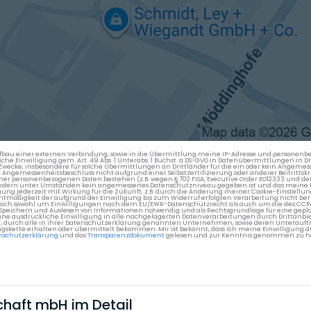
en Aufbau einer externen Verbindung, sowie in die Übermittlung meine IP-Adresse und persone
kliche Einwilligung gem. Art. 49 Abs. 1 Unterabs. 1 Buchst. a DS-GVO in Datenübermittlungen in
cke, insbesondere für solche Übermittlungen an Drittländer für die ein oder kein Angemess
gemessenheitsbeschluss nicht aufgrund einer Selbstzertifizierung oder anderer Beitrittskri
er personenbezogenen Daten bestehen (z.B. wegen § 702 FISA, Executive Order EO12333 und de
ttländern unter Umständen kein angemessenes Datenschutzniveau gegeben ist und das meine 
gung jederzeit mit Wirkung für die Zukunft, z.B. durch die Änderung meiner Cookie-Einstellu
chtmäßigkeit der aufgrund der Einwilligung bis zum Widerruf erfolgten Verarbeitung nicht be
 es sich sowohl um Einwilligungen nach dem EU/EWR-Datenschutzrecht als auch um die des CC
 Speichern und Auslesen von Informationen notwendig und als Rechtsgrundlage für eine gep
eine ausdrückliche Einwilligung in alle nachgelagerten Datenverarbeitungen durch Drittanbie
g, durch alle in ihrer Datenschutzerklärung genannten Unternehmen, sowie deren Unterauftr
gskette erhalten oder übermittelt bekommen. Mir ist bekannt, dass ich meine Einwilligung du
nschutzerklärung
und das
Transparenzdokument
gelesen und zur Kenntnis genommen zu h
chaft mbH im Detail