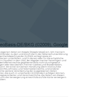
nbezogenen Daten an Google (Google Maps) ein. Mit meinem
 Drittländer zu den und durch die in der Datenschutzerklärung
enheitsbeschluss der EU/EWR vorliegt sowie an
terien unterfallen, und in denen oder für die erhebliche
m CloudAct in den USA). Bei Abgabe meiner freiwilligen und
Betroffenenrechte gegebenenfalls nicht durchgesetzt
ngen oder das Löschen meiner Cookies und Browserdaten,
rührt. Mit einer einzelnen Handlung (dem Klick auf die
PA/CPRA, ePrivacy und Telemedienrechts, und anderer
lante weitere Verarbeitung der ausgelesenen Daten
ter, die auch in unsicheren Drittländern erfolgen können,
agsverarbeiter und Verantwortliche, die Daten von diesen
rch die Verweigerung eines Klicks auf die Karte verweigern
aben.