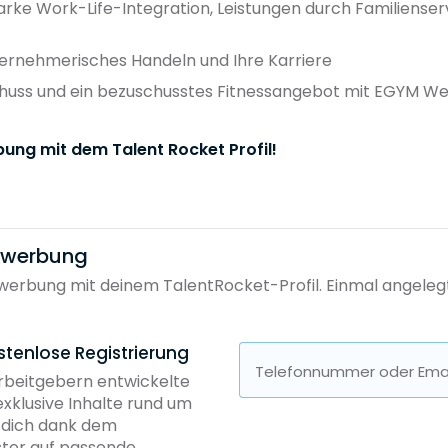
starke Work-Life-Integration, Leistungen durch Familienserv
ternehmerisches Handeln und Ihre Karriere
chuss und ein bezuschusstes Fitnessangebot mit EGYM We
bung mit dem Talent Rocket Profil!
bewerbung
erbung mit deinem TalentRocket-Profil. Einmal angelegt, 
stenlose Registrierung
Telefonnummer oder Emai
Arbeitgebern entwickelte
exklusive Inhalte rund um
b dich dank dem
ster auf passende