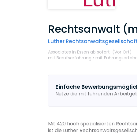
Rechtsanwalt (m
Luther Rechtsanwaltsgesellscha
Associates
in Essen
ab sofort
(Vor Ort
)
mit Berufserfahrung •
mit Führungserfah
Einfache Bewerbungsmöglic
Nutze die mit führenden Arbeitg
Mit 420 hoch spezialisierten Rechts
ist die Luther Rechtsanwaltsgesells