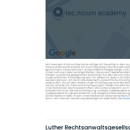
Mit meinem Klick auf die Karte willige ich freiwillig in d
Klick auf die Karte erteile ich auch freiwillig meine ausdrüc
genannten Unternehmen, einschließlich Google Maps, und Zwe
Unternehmen oder sonstige Stellen, die einem bestehenden An
Risiken und keine geeigneten Garantien für den Schutz mein
ausdrücklichen Einwilligung war mir bekannt, dass in Dri
werden können. Ich kann die datenschutzrechtliche Einwilli
widerrufen. Durch den Widerruf der Einwilligung wird die Re
Karte), erteile ich mehrere Einwilligungen. Dabei handelt
internationaler Rechtsvorschriften, die unter anderem zum
erforderlich sind. Meine Einwilligung umfasst insbesondere 
insbesondere für personalisierte und zielgerichtete Werbun
Drittanbietern oder ihnen innerhalb einer Datenverarbeitun
kann. Mit meiner Handlung bestätige ich ebenfalls, die
Date
Luther Rechtsanwaltsgesells