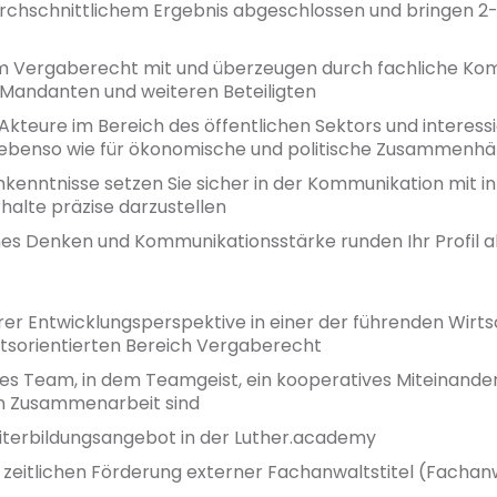
urchschnittlichem Ergebnis abgeschlossen und bringen 2
im Vergaberecht mit und überzeugen durch fachliche Kom
Mandanten und weiteren Beteiligten
Akteure im Bereich des öffentlichen Sektors und interessi
 ebenso wie für ökonomische und politische Zusammenh
hkenntnisse setzen Sie sicher in der Kommunikation mit 
halte präzise darzustellen
hes Denken und Kommunikationsstärke runden Ihr Profil 
larer Entwicklungsperspektive in einer der führenden Wir
ftsorientierten Bereich Vergaberecht
es Team, in dem Teamgeist, ein kooperatives Miteinande
en Zusammenarbeit sind
terbildungsangebot in der Luther.academy
nd zeitlichen Förderung externer Fachanwaltstitel (Facha