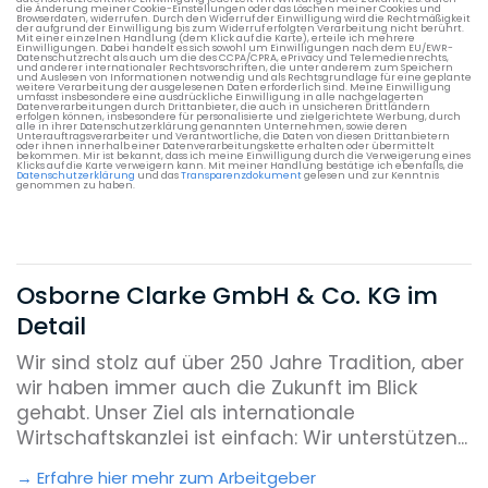
die Änderung meiner Cookie-Einstellungen oder das Löschen meiner Cookies und
Browserdaten, widerrufen. Durch den Widerruf der Einwilligung wird die Rechtmäßigkeit
der aufgrund der Einwilligung bis zum Widerruf erfolgten Verarbeitung nicht berührt.
Mit einer einzelnen Handlung (dem Klick auf die Karte), erteile ich mehrere
Einwilligungen. Dabei handelt es sich sowohl um Einwilligungen nach dem EU/EWR-
Datenschutzrecht als auch um die des CCPA/CPRA, ePrivacy und Telemedienrechts,
und anderer internationaler Rechtsvorschriften, die unter anderem zum Speichern
und Auslesen von Informationen notwendig und als Rechtsgrundlage für eine geplante
weitere Verarbeitung der ausgelesenen Daten erforderlich sind. Meine Einwilligung
umfasst insbesondere eine ausdrückliche Einwilligung in alle nachgelagerten
Datenverarbeitungen durch Drittanbieter, die auch in unsicheren Drittländern
erfolgen können, insbesondere für personalisierte und zielgerichtete Werbung, durch
alle in ihrer Datenschutzerklärung genannten Unternehmen, sowie deren
Unterauftragsverarbeiter und Verantwortliche, die Daten von diesen Drittanbietern
oder ihnen innerhalb einer Datenverarbeitungskette erhalten oder übermittelt
bekommen. Mir ist bekannt, dass ich meine Einwilligung durch die Verweigerung eines
Klicks auf die Karte verweigern kann. Mit meiner Handlung bestätige ich ebenfalls, die
Datenschutzerklärung
und das
Transparenzdokument
gelesen und zur Kenntnis
genommen zu haben.
Osborne Clarke GmbH & Co. KG im
Detail
Wir sind stolz auf über 250 Jahre Tradition, aber
wir haben immer auch die Zukunft im Blick
gehabt. Unser Ziel als internationale
Wirtschaftskanzlei ist einfach: Wir unterstützen...
Erfahre hier mehr zum Arbeitgeber