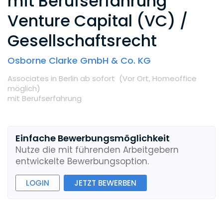
mit Berufserfahrung
Venture Capital (VC) /
Gesellschaftsrecht
Osborne Clarke GmbH & Co. KG
Associates
in Berlin
ab sofort
(Vor Ort,
Homeoffice
möglich
)
mit Berufserfahrung
Einfache Bewerbungsmöglichkeit
Nutze die mit führenden Arbeitgebern
entwickelte Bewerbungsoption.
LOGIN
JETZT BEWERBEN