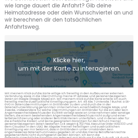
wie lange dauert die Anfahrt? Gib deine
Heimatadresse oder dein Wunschviertel an und
wir berechnen dir den tatsächlichen
Anfahrtsweg.
Heimatadresse oder Wunschort
Klicke hier,
+ Aktuellen Standort hinzufügen
um mit der Karte zu interagieren.
Die berechneten Anreisezeiten basieren auf den
Verkehrsdaten eines typischen Dienstag morgens um 8:30.
Mit meinem Klick auf die Karte willige ich freiwillig in den Aufbau einer externen
Verbindung, sowie in die Übermittlung meine IP-Adresse und personenbezogenen
Daten an Google (Google Maps) ein. Mit meinem Klick auf die Karte erteile ich auch
freiwillig meine ausdrückliche Einwilligung gem. Art. 49 Abs. 1 Unterabs. 1 Buchst. a DS-
GVO in Datenübermittlungen in Drittländer zu den und durch die in der
Datenschutzerklärung genannten Unternehmen, einschließlich Google Maps, und
Zwecke, insbesondere für solche Übermittlungen an Drittländer für die ein oder kein
Angemessenheitsbeschluss der EU/EWR vorliegt sowie an Unternehmen oder sonstige
Stellen, die einem bestehenden Angemessenheitsbeschluss nicht aufgrund einer
Selbstzertifizierung oder anderer Beitrittskriterien unterfallen, und in denen oder für
die erhebliche Risiken und keine geeigneten Garantien für den Schutz meiner
personenbezogenen Daten bestehen (z.B. wegen § 702 FISA, Executive Order EO12333 und
dem CloudAct in den USA). Bei Abgabe meiner freiwilligen und ausdrücklichen
Einwilligung war mir bekannt, dass in Drittländern unter Umständen kein
angemessenes Datenschutzniveau gegeben ist und das meine Betroffenenrechte
gegebenenfalls nicht durchgesetzt werden können. Ich kann die
datenschutzrechtliche Einwilligung jederzeit mit Wirkung für die Zukunft, z.B. durch