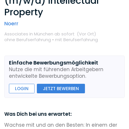
(m/w/d) Intellectual
Property
Noerr
Associates
in München
ab sofort
(Vor Ort
)
ohne Berufserfahrung •
mit Berufserfahrung
Einfache Bewerbungsmöglichkeit
Nutze die mit führenden Arbeitgebern
entwickelte Bewerbungsoption.
LOGIN
JETZT BEWERBEN
Was Dich bei uns erwartet:
Wachse mit und an den Besten: In einem der