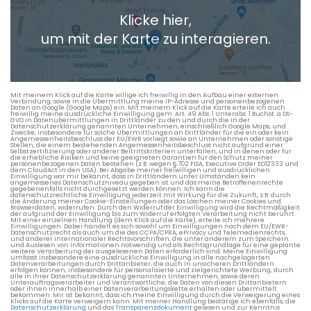
Klicke hier,
+ Aktuellen Standort hinzufügen
um mit der Karte zu interagieren.
Die berechneten Anreisezeiten basieren auf den
Verkehrsdaten eines typischen Dienstag morgens um 8:30.
Mit meinem Klick auf die Karte willige ich freiwillig in den Aufbau einer externen
Verbindung, sowie in die Übermittlung meine IP-Adresse und personenbezogenen
Daten an Google (Google Maps) ein. Mit meinem Klick auf die Karte erteile ich auch
freiwillig meine ausdrückliche Einwilligung gem. Art. 49 Abs. 1 Unterabs. 1 Buchst. a DS-
GVO in Datenübermittlungen in Drittländer zu den und durch die in der
Datenschutzerklärung genannten Unternehmen, einschließlich Google Maps, und
Zwecke, insbesondere für solche Übermittlungen an Drittländer für die ein oder kein
Angemessenheitsbeschluss der EU/EWR vorliegt sowie an Unternehmen oder sonstige
Stellen, die einem bestehenden Angemessenheitsbeschluss nicht aufgrund einer
Selbstzertifizierung oder anderer Beitrittskriterien unterfallen, und in denen oder für
die erhebliche Risiken und keine geeigneten Garantien für den Schutz meiner
personenbezogenen Daten bestehen (z.B. wegen § 702 FISA, Executive Order EO12333 und
dem CloudAct in den USA). Bei Abgabe meiner freiwilligen und ausdrücklichen
Einwilligung war mir bekannt, dass in Drittländern unter Umständen kein
angemessenes Datenschutzniveau gegeben ist und das meine Betroffenenrechte
gegebenenfalls nicht durchgesetzt werden können. Ich kann die
datenschutzrechtliche Einwilligung jederzeit mit Wirkung für die Zukunft, z.B. durch
die Änderung meiner Cookie-Einstellungen oder das Löschen meiner Cookies und
Browserdaten, widerrufen. Durch den Widerruf der Einwilligung wird die Rechtmäßigkeit
der aufgrund der Einwilligung bis zum Widerruf erfolgten Verarbeitung nicht berührt.
Mit einer einzelnen Handlung (dem Klick auf die Karte), erteile ich mehrere
Einwilligungen. Dabei handelt es sich sowohl um Einwilligungen nach dem EU/EWR-
Datenschutzrecht als auch um die des CCPA/CPRA, ePrivacy und Telemedienrechts,
und anderer internationaler Rechtsvorschriften, die unter anderem zum Speichern
und Auslesen von Informationen notwendig und als Rechtsgrundlage für eine geplante
weitere Verarbeitung der ausgelesenen Daten erforderlich sind. Meine Einwilligung
umfasst insbesondere eine ausdrückliche Einwilligung in alle nachgelagerten
Datenverarbeitungen durch Drittanbieter, die auch in unsicheren Drittländern
erfolgen können, insbesondere für personalisierte und zielgerichtete Werbung, durch
alle in ihrer Datenschutzerklärung genannten Unternehmen, sowie deren
Unterauftragsverarbeiter und Verantwortliche, die Daten von diesen Drittanbietern
oder ihnen innerhalb einer Datenverarbeitungskette erhalten oder übermittelt
bekommen. Mir ist bekannt, dass ich meine Einwilligung durch die Verweigerung eines
Klicks auf die Karte verweigern kann. Mit meiner Handlung bestätige ich ebenfalls, die
Datenschutzerklärung
und das
Transparenzdokument
gelesen und zur Kenntnis