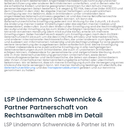
Stellen, die einem bestehenden Angemessenheitsbeschluss nicht aufgrund einer
Selbstzertifizierung oder anderer Beitrittskriterien unterfallen, und in denen oder für
die erhebliche Risiken und keine geeigneten Garantien für den Schutz meiner
personenbezogenen Daten bestehen (z.B. wegen § 702 FISA, Executive Order EO12333 und
dem CloudAct in den USA). Bei Abgabe meiner freiwilligen und ausdrücklichen
Einwilligung war mir bekannt, dass in Drittländern unter Umständen kein
angemessenes Datenschutzniveau gegeben ist und das meine Betroffenenrechte
gegebenenfalls nicht durchgesetzt werden können. Ich kann die
datenschutzrechtliche Einwilligung jederzeit mit Wirkung für die Zukunft, z.B. durch
die Änderung meiner Cookie-Einstellungen oder das Löschen meiner Cookies und
Browserdaten, widerrufen. Durch den Widerruf der Einwilligung wird die Rechtmäßigkeit
der aufgrund der Einwilligung bis zum Widerruf erfolgten Verarbeitung nicht berührt.
Mit einer einzelnen Handlung (dem Klick auf die Karte), erteile ich mehrere
Einwilligungen. Dabei handelt es sich sowohl um Einwilligungen nach dem EU/EWR-
Datenschutzrecht als auch um die des CCPA/CPRA, ePrivacy und Telemedienrechts,
und anderer internationaler Rechtsvorschriften, die unter anderem zum Speichern
und Auslesen von Informationen notwendig und als Rechtsgrundlage für eine geplante
weitere Verarbeitung der ausgelesenen Daten erforderlich sind. Meine Einwilligung
umfasst insbesondere eine ausdrückliche Einwilligung in alle nachgelagerten
Datenverarbeitungen durch Drittanbieter, die auch in unsicheren Drittländern
erfolgen können, insbesondere für personalisierte und zielgerichtete Werbung, durch
alle in ihrer Datenschutzerklärung genannten Unternehmen, sowie deren
Unterauftragsverarbeiter und Verantwortliche, die Daten von diesen Drittanbietern
oder ihnen innerhalb einer Datenverarbeitungskette erhalten oder übermittelt
bekommen. Mir ist bekannt, dass ich meine Einwilligung durch die Verweigerung eines
Klicks auf die Karte verweigern kann. Mit meiner Handlung bestätige ich ebenfalls, die
Datenschutzerklärung
und das
Transparenzdokument
gelesen und zur Kenntnis
genommen zu haben.
LSP Lindemann Schwennicke &
Partner Partnerschaft von
Rechtsanwälten mbB im Detail
LSP Lindemann Schwennicke & Partner ist im