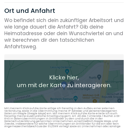
Ort und Anfahrt
Wo befindet sich dein zukünftiger Arbeitsort und
wie lange dauert die Anfahrt? Gib deine
Heimatadresse oder dein Wunschviertel an und
wir berechnen dir den tatsächlichen
Anfahrtsweg.
Heimatadresse oder Wunschort
Klicke hier,
+ Aktuellen Standort hinzufügen
um mit der Karte zu interagieren.
Die berechneten Anreisezeiten basieren auf den
Verkehrsdaten eines typischen Dienstag morgens um 8:30.
Mit meinem Klick auf die Karte willige ich freiwillig in den Aufbau einer externen
Verbindung, sowie in die Übermittlung meine IP-Adresse und personenbezogenen
Daten an Google (Google Maps) ein. Mit meinem Klick auf die Karte erteile ich auch
freiwillig meine ausdrückliche Einwilligung gem. Art. 49 Abs. 1 Unterabs. 1 Buchst. a DS-
GVO in Datenübermittlungen in Drittländer zu den und durch die in der
Datenschutzerklärung genannten Unternehmen, einschließlich Google Maps, und
Zwecke, insbesondere für solche Übermittlungen an Drittländer für die ein oder kein
Angemessenheitsbeschluss der EU/EWR vorliegt sowie an Unternehmen oder sonstige