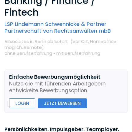
Banking / Finance /
Fintech
LSP Lindemann Schwennicke & Partner
Partnerschaft von Rechtsanwälten mbB
Associates
in Berlin
ab sofort
(Vor Ort,
Homeoffice
möglich,
Remote
)
ohne Berufserfahrung •
mit Berufserfahrung
Einfache Bewerbungsmöglichkeit
Nutze die mit führenden Arbeitgebern
entwickelte Bewerbungsoption.
LOGIN
JETZT BEWERBEN
Persönlichkeiten. Impulsgeber. Teamplayer.