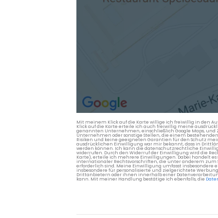
Mit meinem Klick auf die Karte willige ich freiwillig in d
Klick auf die Karte erteile ich auch freiwillig meine ausdrüc
genannten Unternehmen, einschließlich Google Maps, und Zwe
Unternehmen oder sonstige Stellen, die einem bestehenden An
Risiken und keine geeigneten Garantien für den Schutz mein
ausdrücklichen Einwilligung war mir bekannt, dass in Dri
werden können. Ich kann die datenschutzrechtliche Einwilli
widerrufen. Durch den Widerruf der Einwilligung wird die Re
Karte), erteile ich mehrere Einwilligungen. Dabei handelt
internationaler Rechtsvorschriften, die unter anderem zum
erforderlich sind. Meine Einwilligung umfasst insbesondere 
insbesondere für personalisierte und zielgerichtete Werbun
Drittanbietern oder ihnen innerhalb einer Datenverarbeitun
kann. Mit meiner Handlung bestätige ich ebenfalls, die
Date