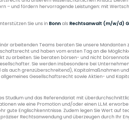
aftsrecht und unserem wissenschaftlichen Ansatz bieten
rn – und fördern hervorragende Leistungen: mit Wertschä
nterstützen Sie uns in
Bonn
als
Rechtsanwalt (m/w/d) G
ziplinär arbeitenden Teams beraten Sie unsere Mandanten 
tschaftsrecht und haben vom ersten Tag an die Möglichk
 zu arbeiten. Sie beraten börsen- und nicht börsennot
sellschafter. Sie werden insbesondere bei Unternehme
 als auch grenzüberschreitend), Kapitalmaßnahmen und i
allgemeines Gesellschaftsrecht sowie Aktien- und Kapit
hes Studium und das Referendariat mit überdurchschnittl
kationen wie eine Promotion und/oder einen LL.M. erworb
ehr gute Englischkenntnisse. Zudem legen Sie Wert auf tea
it präziser Rechtsanwendung und überzeugen durch Ihr E