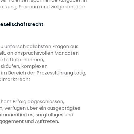
 wir Talenten spannende Aufgaben in
tzung, Freiraum und zielgerichteter
esellschaftsrecht
.
zu unterschiedlichsten Fragen aus
eit, an anspruchsvollen Mandaten
ierte Unternehmen,
nskäufen, komplexen
m Bereich der Prozessführung tätig,
almarktrecht.
ichem Erfolg abgeschlossen,
en, verfügen über ein ausgeprägtes
morientiertes, sorgfältiges und
ngagement und Auftreten.