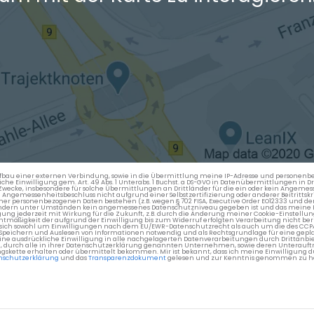
en Aufbau einer externen Verbindung, sowie in die Übermittlung meine IP-Adresse und persone
kliche Einwilligung gem. Art. 49 Abs. 1 Unterabs. 1 Buchst. a DS-GVO in Datenübermittlungen in
cke, insbesondere für solche Übermittlungen an Drittländer für die ein oder kein Angemess
gemessenheitsbeschluss nicht aufgrund einer Selbstzertifizierung oder anderer Beitrittskri
er personenbezogenen Daten bestehen (z.B. wegen § 702 FISA, Executive Order EO12333 und de
ttländern unter Umständen kein angemessenes Datenschutzniveau gegeben ist und das meine 
gung jederzeit mit Wirkung für die Zukunft, z.B. durch die Änderung meiner Cookie-Einstellu
chtmäßigkeit der aufgrund der Einwilligung bis zum Widerruf erfolgten Verarbeitung nicht be
 es sich sowohl um Einwilligungen nach dem EU/EWR-Datenschutzrecht als auch um die des CC
 Speichern und Auslesen von Informationen notwendig und als Rechtsgrundlage für eine gep
eine ausdrückliche Einwilligung in alle nachgelagerten Datenverarbeitungen durch Drittanbie
g, durch alle in ihrer Datenschutzerklärung genannten Unternehmen, sowie deren Unterauftr
gskette erhalten oder übermittelt bekommen. Mir ist bekannt, dass ich meine Einwilligung du
nschutzerklärung
und das
Transparenzdokument
gelesen und zur Kenntnis genommen zu h