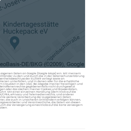
nbezogenen Daten an Google (Google Maps) ein. Mit meinem
 Drittländer zu den und durch die in der Datenschutzerklärung
enheitsbeschluss der EU/EWR vorliegt sowie an
terien unterfallen, und in denen oder für die erhebliche
m CloudAct in den USA). Bei Abgabe meiner freiwilligen und
Betroffenenrechte gegebenenfalls nicht durchgesetzt
ngen oder das Löschen meiner Cookies und Browserdaten,
rührt. Mit einer einzelnen Handlung (dem Klick auf die
PA/CPRA, ePrivacy und Telemedienrechts, und anderer
lante weitere Verarbeitung der ausgelesenen Daten
ter, die auch in unsicheren Drittländern erfolgen können,
agsverarbeiter und Verantwortliche, die Daten von diesen
rch die Verweigerung eines Klicks auf die Karte verweigern
aben.