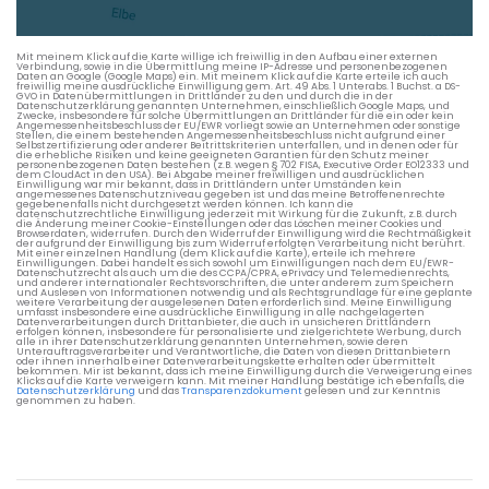
Die berechneten Anreisezeiten basieren auf den
Verkehrsdaten eines typischen Dienstag morgens um 8:30.
Mit meinem Klick auf die Karte willige ich freiwillig in den Aufbau einer externen
Verbindung, sowie in die Übermittlung meine IP-Adresse und personenbezogenen
Daten an Google (Google Maps) ein. Mit meinem Klick auf die Karte erteile ich auch
freiwillig meine ausdrückliche Einwilligung gem. Art. 49 Abs. 1 Unterabs. 1 Buchst. a DS-
GVO in Datenübermittlungen in Drittländer zu den und durch die in der
Datenschutzerklärung genannten Unternehmen, einschließlich Google Maps, und
Zwecke, insbesondere für solche Übermittlungen an Drittländer für die ein oder kein
Angemessenheitsbeschluss der EU/EWR vorliegt sowie an Unternehmen oder sonstige
Stellen, die einem bestehenden Angemessenheitsbeschluss nicht aufgrund einer
Selbstzertifizierung oder anderer Beitrittskriterien unterfallen, und in denen oder für
die erhebliche Risiken und keine geeigneten Garantien für den Schutz meiner
personenbezogenen Daten bestehen (z.B. wegen § 702 FISA, Executive Order EO12333 und
dem CloudAct in den USA). Bei Abgabe meiner freiwilligen und ausdrücklichen
Einwilligung war mir bekannt, dass in Drittländern unter Umständen kein
angemessenes Datenschutzniveau gegeben ist und das meine Betroffenenrechte
gegebenenfalls nicht durchgesetzt werden können. Ich kann die
datenschutzrechtliche Einwilligung jederzeit mit Wirkung für die Zukunft, z.B. durch
die Änderung meiner Cookie-Einstellungen oder das Löschen meiner Cookies und
Browserdaten, widerrufen. Durch den Widerruf der Einwilligung wird die Rechtmäßigkeit
der aufgrund der Einwilligung bis zum Widerruf erfolgten Verarbeitung nicht berührt.
Mit einer einzelnen Handlung (dem Klick auf die Karte), erteile ich mehrere
Einwilligungen. Dabei handelt es sich sowohl um Einwilligungen nach dem EU/EWR-
Datenschutzrecht als auch um die des CCPA/CPRA, ePrivacy und Telemedienrechts,
und anderer internationaler Rechtsvorschriften, die unter anderem zum Speichern
und Auslesen von Informationen notwendig und als Rechtsgrundlage für eine geplante
weitere Verarbeitung der ausgelesenen Daten erforderlich sind. Meine Einwilligung
umfasst insbesondere eine ausdrückliche Einwilligung in alle nachgelagerten
Datenverarbeitungen durch Drittanbieter, die auch in unsicheren Drittländern
erfolgen können, insbesondere für personalisierte und zielgerichtete Werbung, durch
alle in ihrer Datenschutzerklärung genannten Unternehmen, sowie deren
Unterauftragsverarbeiter und Verantwortliche, die Daten von diesen Drittanbietern
oder ihnen innerhalb einer Datenverarbeitungskette erhalten oder übermittelt
bekommen. Mir ist bekannt, dass ich meine Einwilligung durch die Verweigerung eines
Klicks auf die Karte verweigern kann. Mit meiner Handlung bestätige ich ebenfalls, die
Datenschutzerklärung
und das
Transparenzdokument
gelesen und zur Kenntnis
genommen zu haben.