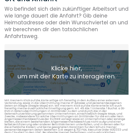
Wo befindet sich dein zukünftiger Arbeitsort und
wie lange dauert die Anfahrt? Gib deine
Heimatadresse oder dein Wunschviertel an und
wir berechnen dir den tatsächlichen
Anfahrtsweg.
Heimatadresse oder Wunschort
Klicke hier,
+ Aktuellen Standort hinzufügen
um mit der Karte zu interagieren.
Die berechneten Anreisezeiten basieren auf den
Verkehrsdaten eines typischen Dienstag morgens um 8:30.
Mit meinem Klick auf die Karte willige ich freiwillig in den Aufbau einer externen
Verbindung, sowie in die Übermittlung meine IP-Adresse und personenbezogenen
Daten an Google (Google Maps) ein. Mit meinem Klick auf die Karte erteile ich auch
freiwillig meine ausdrückliche Einwilligung gem. Art. 49 Abs. 1 Unterabs. 1 Buchst. a DS-
GVO in Datenübermittlungen in Drittländer zu den und durch die in der
Datenschutzerklärung genannten Unternehmen, einschließlich Google Maps, und
Zwecke, insbesondere für solche Übermittlungen an Drittländer für die ein oder kein
Angemessenheitsbeschluss der EU/EWR vorliegt sowie an Unternehmen oder sonstige
Stellen, die einem bestehenden Angemessenheitsbeschluss nicht aufgrund einer
Selbstzertifizierung oder anderer Beitrittskriterien unterfallen, und in denen oder für
die erhebliche Risiken und keine geeigneten Garantien für den Schutz meiner
personenbezogenen Daten bestehen (z.B. wegen § 702 FISA, Executive Order EO12333 und
dem CloudAct in den USA). Bei Abgabe meiner freiwilligen und ausdrücklichen