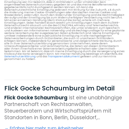
Einwilligung war mir bekannt, dass in Drittländern unter Umständen kein
angemessenes Datenschutzniveau gegeben ist und das meine Betroffenenrechte
gegebenenfalls nicht durchgesetzt werden können. Ich kann die
datenschutzrechtliche Einwilligung jederzeit mit Wirkung für die Zukunft, z.B. durch
die Änderung meiner Cookie-Einstellungen oder das Löschen meiner Cookies und
Browserdaten, widerrufen. Durch den Widerruf der Einwilligung wird die Rechtmäßigkeit
der aufgrund der Einwilligung bis zum Widerruf erfolgten Verarbeitung nicht berührt.
Mit einer einzelnen Handlung (dem Klick auf die Karte), erteile ich mehrere
Einwilligungen. Dabei handelt es sich sowohl um Einwilligungen nach dem EU/EWR-
Datenschutzrecht als auch um die des CCPA/CPRA, ePrivacy und Telemedienrechts,
und anderer internationaler Rechtsvorschriften, die unter anderem zum Speichern
und Auslesen von Informationen notwendig und als Rechtsgrundlage für eine geplante
weitere Verarbeitung der ausgelesenen Daten erforderlich sind. Meine Einwilligung
umfasst insbesondere eine ausdrückliche Einwilligung in alle nachgelagerten
Datenverarbeitungen durch Drittanbieter, die auch in unsicheren Drittländern
erfolgen können, insbesondere für personalisierte und zielgerichtete Werbung, durch
alle in ihrer Datenschutzerklärung genannten Unternehmen, sowie deren
Unterauftragsverarbeiter und Verantwortliche, die Daten von diesen Drittanbietern
oder ihnen innerhalb einer Datenverarbeitungskette erhalten oder übermittelt
bekommen. Mir ist bekannt, dass ich meine Einwilligung durch die Verweigerung eines
Klicks auf die Karte verweigern kann. Mit meiner Handlung bestätige ich ebenfalls, die
Datenschutzerklärung
und das
Transparenzdokument
gelesen und zur Kenntnis
genommen zu haben.
Flick Gocke Schaumburg im Detail
Flick Gocke Schaumburg
ist eine unabhängige
Partnerschaft von Rechtsanwälten,
Steuerberatern und Wirtschaftsprüfern mit
Standorten in Bonn, Berlin, Düsseldorf,...
Erfahre hier mehr zum Arbeitgeber