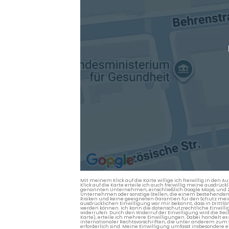
Mit meinem Klick auf die Karte willige ich freiwillig in d
Klick auf die Karte erteile ich auch freiwillig meine ausdrüc
genannten Unternehmen, einschließlich Google Maps, und Zwe
Unternehmen oder sonstige Stellen, die einem bestehenden An
Risiken und keine geeigneten Garantien für den Schutz mein
ausdrücklichen Einwilligung war mir bekannt, dass in Dri
werden können. Ich kann die datenschutzrechtliche Einwilli
widerrufen. Durch den Widerruf der Einwilligung wird die Re
Karte), erteile ich mehrere Einwilligungen. Dabei handelt
internationaler Rechtsvorschriften, die unter anderem zum
erforderlich sind. Meine Einwilligung umfasst insbesondere 