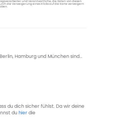
agsverarbeiter und Verantwortliche, die Daten von diesen
rch die Verweigerung eines Klicks auf die Karte verweigern
aben.
Berlin, Hamburg und München sind...
s du dich sicher fühlst. Da wir deine
annst du
hier
die