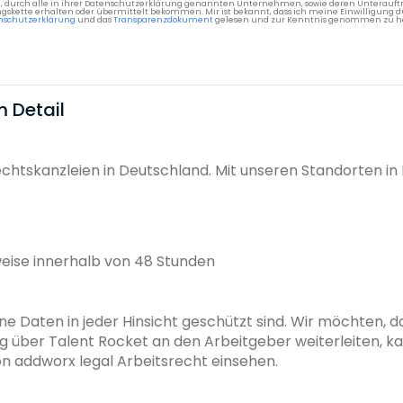
g, durch alle in ihrer Datenschutzerklärung genannten Unternehmen, sowie deren Unterauftr
gskette erhalten oder übermittelt bekommen. Mir ist bekannt, dass ich meine Einwilligung du
nschutzerklärung
und das
Transparenzdokument
gelesen und zur Kenntnis genommen zu h
m Detail
echtskanzleien in Deutschland. Mit unseren Standorten in 
ise innerhalb von 48 Stunden
ne Daten in jeder Hinsicht geschützt sind. Wir möchten, das
g über Talent Rocket an den Arbeitgeber weiterleiten, k
addworx legal Arbeitsrecht einsehen.