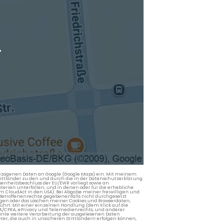
.
nbezogenen Daten an Google (Google Maps) ein. Mit meinem
 Drittländer zu den und durch die in der Datenschutzerklärung
enheitsbeschluss der EU/EWR vorliegt sowie an
terien unterfallen, und in denen oder für die erhebliche
m CloudAct in den USA). Bei Abgabe meiner freiwilligen und
Betroffenenrechte gegebenenfalls nicht durchgesetzt
ngen oder das Löschen meiner Cookies und Browserdaten,
rührt. Mit einer einzelnen Handlung (dem Klick auf die
PA/CPRA, ePrivacy und Telemedienrechts, und anderer
lante weitere Verarbeitung der ausgelesenen Daten
ter, die auch in unsicheren Drittländern erfolgen können,