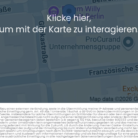
Klicke hier,
um mit der Karte zu interagieren
en Aufbau einer externen Verbindung, sowie in die Übermittlung meine IP-Adresse und persone
kliche Einwilligung gem. Art. 49 Abs. 1 Unterabs. 1 Buchst. a DS-GVO in Datenübermittlungen in
cke, insbesondere für solche Übermittlungen an Drittländer für die ein oder kein Angemess
gemessenheitsbeschluss nicht aufgrund einer Selbstzertifizierung oder anderer Beitrittskri
er personenbezogenen Daten bestehen (z.B. wegen § 702 FISA, Executive Order EO12333 und de
ttländern unter Umständen kein angemessenes Datenschutzniveau gegeben ist und das meine 
gung jederzeit mit Wirkung für die Zukunft, z.B. durch die Änderung meiner Cookie-Einstellu
chtmäßigkeit der aufgrund der Einwilligung bis zum Widerruf erfolgten Verarbeitung nicht be
 es sich sowohl um Einwilligungen nach dem EU/EWR-Datenschutzrecht als auch um die des CC
 Speichern und Auslesen von Informationen notwendig und als Rechtsgrundlage für eine gep
eine ausdrückliche Einwilligung in alle nachgelagerten Datenverarbeitungen durch Drittanbie