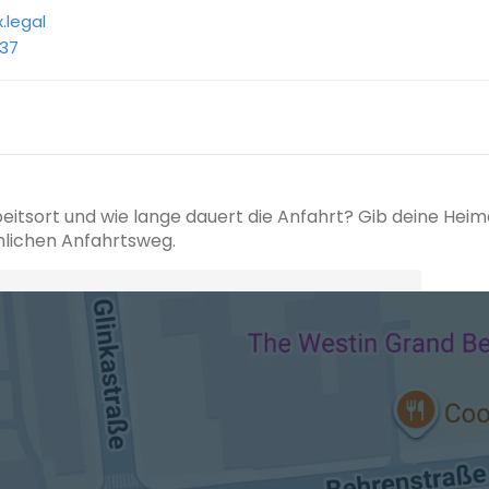
.legal
-37
beitsort und wie lange dauert die Anfahrt? Gib deine Hei
hlichen Anfahrtsweg.
+ Ak
 den Verkehrsdaten eines typischen Dienstag morgens um 8:30.