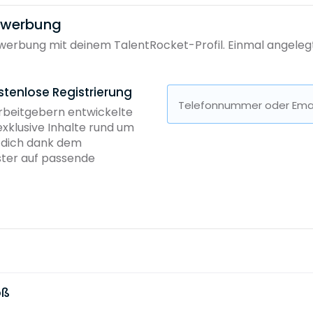
bewerbung
erbung mit deinem TalentRocket-Profil. Einmal angelegt, 
stenlose Registrierung
Telefonnummer oder Emai
Arbeitgebern entwickelte
exklusive Inhalte rund um
b dich dank dem
ster auf passende
oß