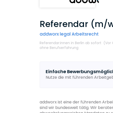
Referendar (m/w
addworx legal Arbeitsrecht
Referendar:innen
in Berlin
ab sofort
(Vor 
ohne Berufserfahrung
Einfache Bewerbungsmöglic
Nutze die mit führenden Arbeitg
addworx ist eine der führenden Arbe
sind wir bundesweit tätig. Wir ber