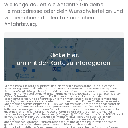
wie lange dauert die Anfahrt? Gib deine
Heimatadresse oder dein Wunschviertel an und
wir berechnen dir den tatsächlichen
Anfahrtsweg.
Heimatadresse oder Wunschort
Klicke hier,
+ Aktuellen Standort hinzufügen
um mit der Karte zu interagieren.
Die berechneten Anreisezeiten basieren auf den
Verkehrsdaten eines typischen Dienstag morgens um 8:30.
Mit meinem Klick auf die Karte willige ich freiwillig in den Aufbau einer externen
Verbindung, sowie in die Übermittlung meine IP-Adresse und personenbezogenen
Daten an Google (Google Maps) ein. Mit meinem Klick auf die Karte erteile ich auch
freiwillig meine ausdrückliche Einwilligung gem. Art. 49 Abs. 1 Unterabs. 1 Buchst. a DS-
GVO in Datenübermittlungen in Drittländer zu den und durch die in der
Datenschutzerklärung genannten Unternehmen, einschließlich Google Maps, und
Zwecke, insbesondere für solche Übermittlungen an Drittländer für die ein oder kein
Angemessenheitsbeschluss der EU/EWR vorliegt sowie an Unternehmen oder sonstige
Stellen, die einem bestehenden Angemessenheitsbeschluss nicht aufgrund einer
Selbstzertifizierung oder anderer Beitrittskriterien unterfallen, und in denen oder für
die erhebliche Risiken und keine geeigneten Garantien für den Schutz meiner
personenbezogenen Daten bestehen (z.B. wegen § 702 FISA, Executive Order EO12333 und
dem CloudAct in den USA). Bei Abgabe meiner freiwilligen und ausdrücklichen
Einwilligung war mir bekannt, dass in Drittländern unter Umständen kein
angemessenes Datenschutzniveau gegeben ist und das meine Betroffenenrechte
gegebenenfalls nicht durchgesetzt werden können. Ich kann die
datenschutzrechtliche Einwilligung jederzeit mit Wirkung für die Zukunft, z.B. durch