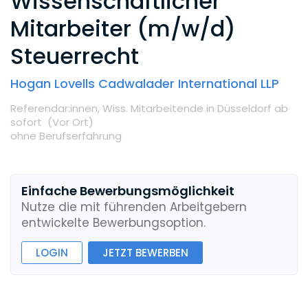
Wissenschaftlicher
Mitarbeiter (m/w/d)
Steuerrecht
Hogan Lovells Cadwalader International LLP
Referendar:innen,
Wiss. Mitarbeitende
in Düsseldorf
ab
sofort
(Vor Ort
)
ohne Berufserfahrung
Einfache Bewerbungsmöglichkeit
Nutze die mit führenden Arbeitgebern
entwickelte Bewerbungsoption.
LOGIN
JETZT BEWERBEN