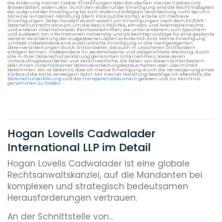
die Änderung meiner Cookie-Einstellungen oder das Löschen meiner Cookies und
Browserdaten, widerrufen. Durch den Widerruf der Einwilligung wird die Rechtmäßigkeit
der aufgrund der Einwilligung bis zum Widerruf erfolgten Verarbeitung nicht berührt.
Mit einer einzelnen Handlung (dem Klick auf die Karte), erteile ich mehrere
Einwilligungen. Dabei handelt es sich sowohl um Einwilligungen nach dem EU/EWR-
Datenschutzrecht als auch um die des CCPA/CPRA, ePrivacy und Telemedienrechts,
und anderer internationaler Rechtsvorschriften, die unter anderem zum Speichern
und Auslesen von Informationen notwendig und als Rechtsgrundlage für eine geplante
weitere Verarbeitung der ausgelesenen Daten erforderlich sind. Meine Einwilligung
umfasst insbesondere eine ausdrückliche Einwilligung in alle nachgelagerten
Datenverarbeitungen durch Drittanbieter, die auch in unsicheren Drittländern
erfolgen können, insbesondere für personalisierte und zielgerichtete Werbung, durch
alle in ihrer Datenschutzerklärung genannten Unternehmen, sowie deren
Unterauftragsverarbeiter und Verantwortliche, die Daten von diesen Drittanbietern
oder ihnen innerhalb einer Datenverarbeitungskette erhalten oder übermittelt
bekommen. Mir ist bekannt, dass ich meine Einwilligung durch die Verweigerung eines
Klicks auf die Karte verweigern kann. Mit meiner Handlung bestätige ich ebenfalls, die
Datenschutzerklärung
und das
Transparenzdokument
gelesen und zur Kenntnis
genommen zu haben.
Hogan Lovells Cadwalader
International LLP im Detail
Hogan Lovells Cadwalader ist eine globale
Rechtsanwaltskanzlei, auf die Mandanten bei
komplexen und strategisch bedeutsamen
Herausforderungen vertrauen.
An der Schnittstelle von...