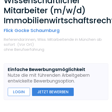
Wissenschaftlicher
Mitarbeiter (m/w/d)
Immobilienwirtschaftsrech
Flick Gocke Schaumburg
Referendar:innen,
Wiss. Mitarbeitende
in München
ab
sofort
(Vor Ort
)
ohne Berufserfahrung
Einfache Bewerbungsmöglichkeit
Nutze die mit führenden Arbeitgebern
entwickelte Bewerbungsoption.
LOGIN
JETZT BEWERBEN