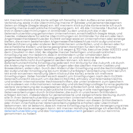
Die berechneten Anreisezeiten basieren auf den
Verkehrsdaten eines typischen Dienstag morgens um 8:30.
Mit meinem Klick auf die Karte willige ich freiwillig in den Aufbau einer externen
Verbindung, sowie in die Übermittlung meine IP-Adresse und personenbezogenen
Daten an Google (Google Maps) ein. Mit meinem Klick auf die Karte erteile ich auch
freiwillig meine ausdrückliche Einwilligung gem. Art. 49 Abs. 1 Unterabs. 1 Buchst. a DS-
GVO in Datenübermittlungen in Drittländer zu den und durch die in der
Datenschutzerklärung genannten Unternehmen, einschließlich Google Maps, und
Zwecke, insbesondere für solche Übermittlungen an Drittländer für die ein oder kein
Angemessenheitsbeschluss der EU/EWR vorliegt sowie an Unternehmen oder sonstige
Stellen, die einem bestehenden Angemessenheitsbeschluss nicht aufgrund einer
Selbstzertifizierung oder anderer Beitrittskriterien unterfallen, und in denen oder für
die erhebliche Risiken und keine geeigneten Garantien für den Schutz meiner
personenbezogenen Daten bestehen (z.B. wegen § 702 FISA, Executive Order EO12333 und
dem CloudAct in den USA). Bei Abgabe meiner freiwilligen und ausdrücklichen
Einwilligung war mir bekannt, dass in Drittländern unter Umständen kein
angemessenes Datenschutzniveau gegeben ist und das meine Betroffenenrechte
gegebenenfalls nicht durchgesetzt werden können. Ich kann die
datenschutzrechtliche Einwilligung jederzeit mit Wirkung für die Zukunft, z.B. durch
die Änderung meiner Cookie-Einstellungen oder das Löschen meiner Cookies und
Browserdaten, widerrufen. Durch den Widerruf der Einwilligung wird die Rechtmäßigkeit
der aufgrund der Einwilligung bis zum Widerruf erfolgten Verarbeitung nicht berührt.
Mit einer einzelnen Handlung (dem Klick auf die Karte), erteile ich mehrere
Einwilligungen. Dabei handelt es sich sowohl um Einwilligungen nach dem EU/EWR-
Datenschutzrecht als auch um die des CCPA/CPRA, ePrivacy und Telemedienrechts,
und anderer internationaler Rechtsvorschriften, die unter anderem zum Speichern
und Auslesen von Informationen notwendig und als Rechtsgrundlage für eine geplante
weitere Verarbeitung der ausgelesenen Daten erforderlich sind. Meine Einwilligung
umfasst insbesondere eine ausdrückliche Einwilligung in alle nachgelagerten
Datenverarbeitungen durch Drittanbieter, die auch in unsicheren Drittländern
erfolgen können, insbesondere für personalisierte und zielgerichtete Werbung, durch
alle in ihrer Datenschutzerklärung genannten Unternehmen, sowie deren
Unterauftragsverarbeiter und Verantwortliche, die Daten von diesen Drittanbietern
oder ihnen innerhalb einer Datenverarbeitungskette erhalten oder übermittelt
bekommen. Mir ist bekannt, dass ich meine Einwilligung durch die Verweigerung eines
Klicks auf die Karte verweigern kann. Mit meiner Handlung bestätige ich ebenfalls, die
Datenschutzerklärung
und das
Transparenzdokument
gelesen und zur Kenntnis
genommen zu haben.