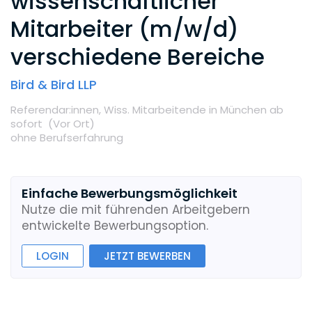
wissenschaftlicher
Mitarbeiter (m/w/d)
verschiedene Bereiche
Bird & Bird LLP
Referendar:innen,
Wiss. Mitarbeitende
in München
ab
sofort
(Vor Ort
)
ohne Berufserfahrung
Einfache Bewerbungsmöglichkeit
Nutze die mit führenden Arbeitgebern
entwickelte Bewerbungsoption.
LOGIN
JETZT BEWERBEN