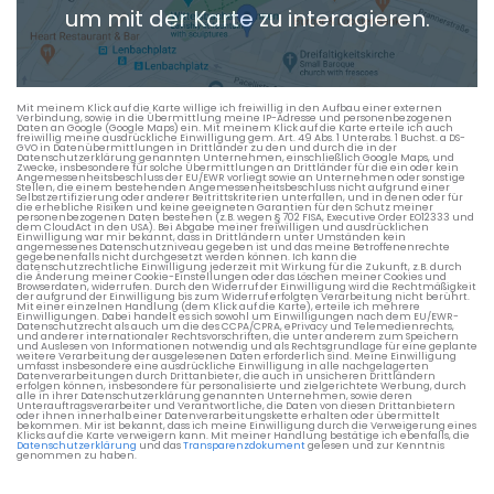
um mit der Karte zu interagieren.
Die berechneten Anreisezeiten basieren auf den
Verkehrsdaten eines typischen Dienstag morgens um 8:30.
Mit meinem Klick auf die Karte willige ich freiwillig in den Aufbau einer externen
Verbindung, sowie in die Übermittlung meine IP-Adresse und personenbezogenen
Daten an Google (Google Maps) ein. Mit meinem Klick auf die Karte erteile ich auch
freiwillig meine ausdrückliche Einwilligung gem. Art. 49 Abs. 1 Unterabs. 1 Buchst. a DS-
GVO in Datenübermittlungen in Drittländer zu den und durch die in der
Datenschutzerklärung genannten Unternehmen, einschließlich Google Maps, und
Zwecke, insbesondere für solche Übermittlungen an Drittländer für die ein oder kein
Angemessenheitsbeschluss der EU/EWR vorliegt sowie an Unternehmen oder sonstige
Stellen, die einem bestehenden Angemessenheitsbeschluss nicht aufgrund einer
Selbstzertifizierung oder anderer Beitrittskriterien unterfallen, und in denen oder für
die erhebliche Risiken und keine geeigneten Garantien für den Schutz meiner
personenbezogenen Daten bestehen (z.B. wegen § 702 FISA, Executive Order EO12333 und
dem CloudAct in den USA). Bei Abgabe meiner freiwilligen und ausdrücklichen
Einwilligung war mir bekannt, dass in Drittländern unter Umständen kein
angemessenes Datenschutzniveau gegeben ist und das meine Betroffenenrechte
gegebenenfalls nicht durchgesetzt werden können. Ich kann die
datenschutzrechtliche Einwilligung jederzeit mit Wirkung für die Zukunft, z.B. durch
die Änderung meiner Cookie-Einstellungen oder das Löschen meiner Cookies und
Browserdaten, widerrufen. Durch den Widerruf der Einwilligung wird die Rechtmäßigkeit
der aufgrund der Einwilligung bis zum Widerruf erfolgten Verarbeitung nicht berührt.
Mit einer einzelnen Handlung (dem Klick auf die Karte), erteile ich mehrere
Einwilligungen. Dabei handelt es sich sowohl um Einwilligungen nach dem EU/EWR-
Datenschutzrecht als auch um die des CCPA/CPRA, ePrivacy und Telemedienrechts,
und anderer internationaler Rechtsvorschriften, die unter anderem zum Speichern
und Auslesen von Informationen notwendig und als Rechtsgrundlage für eine geplante
weitere Verarbeitung der ausgelesenen Daten erforderlich sind. Meine Einwilligung
umfasst insbesondere eine ausdrückliche Einwilligung in alle nachgelagerten
Datenverarbeitungen durch Drittanbieter, die auch in unsicheren Drittländern
erfolgen können, insbesondere für personalisierte und zielgerichtete Werbung, durch
alle in ihrer Datenschutzerklärung genannten Unternehmen, sowie deren
Unterauftragsverarbeiter und Verantwortliche, die Daten von diesen Drittanbietern
oder ihnen innerhalb einer Datenverarbeitungskette erhalten oder übermittelt
bekommen. Mir ist bekannt, dass ich meine Einwilligung durch die Verweigerung eines
Klicks auf die Karte verweigern kann. Mit meiner Handlung bestätige ich ebenfalls, die
Datenschutzerklärung
und das
Transparenzdokument
gelesen und zur Kenntnis
genommen zu haben.