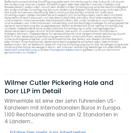
datenschutzrechtliche Einwilligung jederzeit mit Wirkung für die Zukunft, z.B. durch
die Änderung meiner Cookie-Einstellungen oder das Löschen meiner Cookies und
Browserdaten, widerrufen. Durch den Widerruf der Einwilligung wird die Rechtmäßigkeit
der aufgrund der Einwilligung bis zum Widerruf erfolgten Verarbeitung nicht berührt.
Mit einer einzelnen Handlung (dem Klick auf die Karte), erteile ich mehrere
Einwilligungen. Dabei handelt es sich sowohl um Einwilligungen nach dem EU/EWR-
Datenschutzrecht als auch um die des CCPA/CPRA, ePrivacy und Telemedienrechts,
und anderer internationaler Rechtsvorschriften, die unter anderem zum Speichern
und Auslesen von Informationen notwendig und als Rechtsgrundlage für eine geplante
weitere Verarbeitung der ausgelesenen Daten erforderlich sind. Meine Einwilligung
umfasst insbesondere eine ausdrückliche Einwilligung in alle nachgelagerten
Datenverarbeitungen durch Drittanbieter, die auch in unsicheren Drittländern
erfolgen können, insbesondere für personalisierte und zielgerichtete Werbung, durch
alle in ihrer Datenschutzerklärung genannten Unternehmen, sowie deren
Unterauftragsverarbeiter und Verantwortliche, die Daten von diesen Drittanbietern
oder ihnen innerhalb einer Datenverarbeitungskette erhalten oder übermittelt
bekommen. Mir ist bekannt, dass ich meine Einwilligung durch die Verweigerung eines
Klicks auf die Karte verweigern kann. Mit meiner Handlung bestätige ich ebenfalls, die
Datenschutzerklärung
und das
Transparenzdokument
gelesen und zur Kenntnis
genommen zu haben.
Wilmer Cutler Pickering Hale and
Dorr LLP im Detail
WilmerHale ist eine der zehn führenden US-
Kanzleien mit internationalen Büros in Europa.
1.100 Rechtsanwälte sind an 12 Standorten in
4 Ländern...
Erfahre hier mehr zum Arbeitgeber