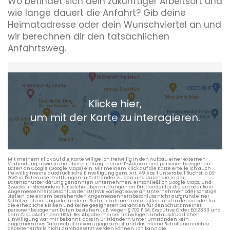
Wo befindet sich dein zukünftiger Arbeitsort und
wie lange dauert die Anfahrt? Gib deine
Heimatadresse oder dein Wunschviertel an und
wir berechnen dir den tatsächlichen
Anfahrtsweg.
Heimatadresse oder Wunschort
Klicke hier,
+ Aktuellen Standort hinzufügen
um mit der Karte zu interagieren.
Die berechneten Anreisezeiten basieren auf den
Verkehrsdaten eines typischen Dienstag morgens um 8:30.
Mit meinem Klick auf die Karte willige ich freiwillig in den Aufbau einer externen
Verbindung, sowie in die Übermittlung meine IP-Adresse und personenbezogenen
Daten an Google (Google Maps) ein. Mit meinem Klick auf die Karte erteile ich auch
freiwillig meine ausdrückliche Einwilligung gem. Art. 49 Abs. 1 Unterabs. 1 Buchst. a DS-
GVO in Datenübermittlungen in Drittländer zu den und durch die in der
Datenschutzerklärung genannten Unternehmen, einschließlich Google Maps, und
Zwecke, insbesondere für solche Übermittlungen an Drittländer für die ein oder kein
Angemessenheitsbeschluss der EU/EWR vorliegt sowie an Unternehmen oder sonstige
Stellen, die einem bestehenden Angemessenheitsbeschluss nicht aufgrund einer
Selbstzertifizierung oder anderer Beitrittskriterien unterfallen, und in denen oder für
die erhebliche Risiken und keine geeigneten Garantien für den Schutz meiner
personenbezogenen Daten bestehen (z.B. wegen § 702 FISA, Executive Order EO12333 und
dem CloudAct in den USA). Bei Abgabe meiner freiwilligen und ausdrücklichen
Einwilligung war mir bekannt, dass in Drittländern unter Umständen kein
angemessenes Datenschutzniveau gegeben ist und das meine Betroffenenrechte
gegebenenfalls nicht durchgesetzt werden können. Ich kann die