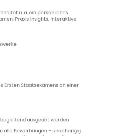
altet u. a. ein persönliches
men, Praxis Insights, Interaktive
tzwerke
es Ersten Staatsexamens an einer
tsbegleitend ausgeübt werden
üßen alle Bewerbungen – unabhängig