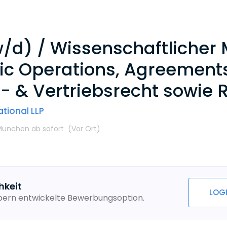
d) / Wissenschaftlicher M
ic Operations, Agreements
 & Vertriebsrecht sowie R
tional LLP
 München
ab sofort
(Vor Ort
)
hkeit
LOG
ebern entwickelte Bewerbungsoption.