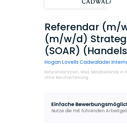
Referendar (m/w/
(m/w/d) Strateg
(SOAR) (Handels-
Hogan Lovells Cadwalader Interna
Referendar:innen,
Wiss. Mitarbeitende
in
ohne Berufserfahrung
Einfache Bewerbungsmöglic
Nutze die mit führenden Arbeitg