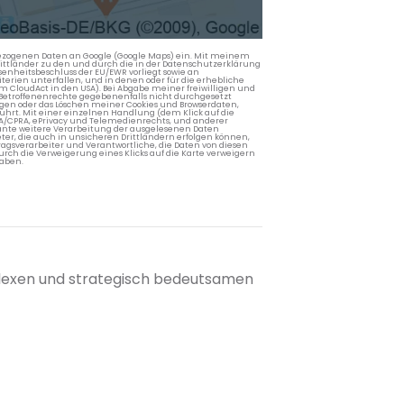
nbezogenen Daten an Google (Google Maps) ein. Mit meinem
 Drittländer zu den und durch die in der Datenschutzerklärung
enheitsbeschluss der EU/EWR vorliegt sowie an
terien unterfallen, und in denen oder für die erhebliche
m CloudAct in den USA). Bei Abgabe meiner freiwilligen und
Betroffenenrechte gegebenenfalls nicht durchgesetzt
ngen oder das Löschen meiner Cookies und Browserdaten,
rührt. Mit einer einzelnen Handlung (dem Klick auf die
PA/CPRA, ePrivacy und Telemedienrechts, und anderer
lante weitere Verarbeitung der ausgelesenen Daten
ter, die auch in unsicheren Drittländern erfolgen können,
agsverarbeiter und Verantwortliche, die Daten von diesen
rch die Verweigerung eines Klicks auf die Karte verweigern
aben.
plexen und strategisch bedeutsamen