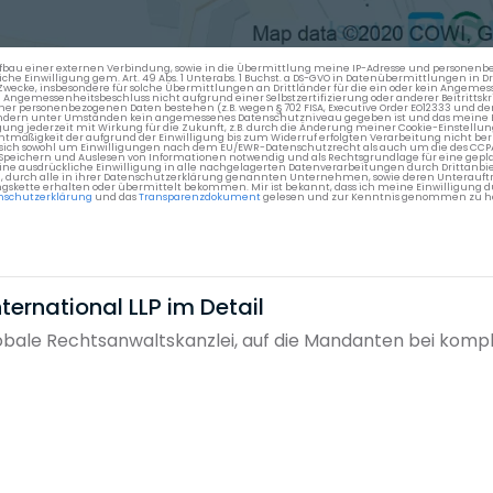
en Aufbau einer externen Verbindung, sowie in die Übermittlung meine IP-Adresse und persone
kliche Einwilligung gem. Art. 49 Abs. 1 Unterabs. 1 Buchst. a DS-GVO in Datenübermittlungen in
cke, insbesondere für solche Übermittlungen an Drittländer für die ein oder kein Angemess
gemessenheitsbeschluss nicht aufgrund einer Selbstzertifizierung oder anderer Beitrittskri
er personenbezogenen Daten bestehen (z.B. wegen § 702 FISA, Executive Order EO12333 und de
ttländern unter Umständen kein angemessenes Datenschutzniveau gegeben ist und das meine 
gung jederzeit mit Wirkung für die Zukunft, z.B. durch die Änderung meiner Cookie-Einstellu
chtmäßigkeit der aufgrund der Einwilligung bis zum Widerruf erfolgten Verarbeitung nicht be
 es sich sowohl um Einwilligungen nach dem EU/EWR-Datenschutzrecht als auch um die des CC
 Speichern und Auslesen von Informationen notwendig und als Rechtsgrundlage für eine gep
eine ausdrückliche Einwilligung in alle nachgelagerten Datenverarbeitungen durch Drittanbie
g, durch alle in ihrer Datenschutzerklärung genannten Unternehmen, sowie deren Unterauftr
gskette erhalten oder übermittelt bekommen. Mir ist bekannt, dass ich meine Einwilligung du
nschutzerklärung
und das
Transparenzdokument
gelesen und zur Kenntnis genommen zu h
ernational LLP im Detail
lobale Rechtsanwaltskanzlei, auf die Mandanten bei kom