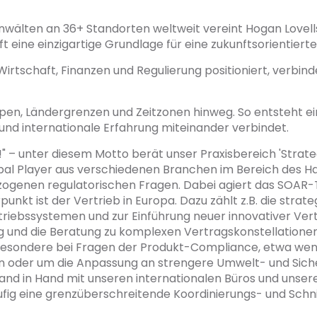
Anwälten an 36+ Standorten weltweit vereint Hogan Lovel
 eine einzigartige Grundlage für eine zukunftsorientierte 
Wirtschaft, Finanzen und Regulierung positioniert, verbin
ppen, Ländergrenzen und Zeitzonen hinweg. So entsteht e
nd internationale Erfahrung miteinander verbindet.
" – unter diesem Motto berät unser Praxisbereich 'Stra
bal Player aus verschiedenen Branchen im Bereich des Ha
ogenen regulatorischen Fragen. Dabei agiert das SOAR-T
nkt ist der Vertrieb in Europa. Dazu zählt z.B. die strat
rtriebssystemen und zur Einführung neuer innovativer Ve
ng und die Beratung zu komplexen Vertragskonstellationen
besondere bei Fragen der Produkt-Compliance, etwa wen
n oder um die Anpassung an strengere Umwelt- und Siche
and in Hand mit unseren internationalen Büros und unser
fig eine grenzüberschreitende Koordinierungs- und Schnit