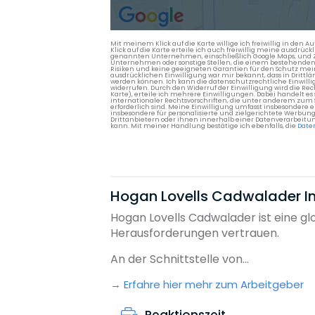
Mit meinem Klick auf die Karte willige ich freiwillig in d
Klick auf die Karte erteile ich auch freiwillig meine ausdrüc
genannten Unternehmen, einschließlich Google Maps, und Zwe
Unternehmen oder sonstige Stellen, die einem bestehenden An
Risiken und keine geeigneten Garantien für den Schutz mein
ausdrücklichen Einwilligung war mir bekannt, dass in Dri
werden können. Ich kann die datenschutzrechtliche Einwilli
widerrufen. Durch den Widerruf der Einwilligung wird die Re
Karte), erteile ich mehrere Einwilligungen. Dabei handelt
internationaler Rechtsvorschriften, die unter anderem zum
erforderlich sind. Meine Einwilligung umfasst insbesondere 
insbesondere für personalisierte und zielgerichtete Werbun
Drittanbietern oder ihnen innerhalb einer Datenverarbeitun
kann. Mit meiner Handlung bestätige ich ebenfalls, die
Date
Hogan Lovells Cadwalader Int
Hogan Lovells Cadwalader ist eine g
Herausforderungen vertrauen.
An der Schnittstelle von...
Erfahre hier mehr zum Arbeitgeber