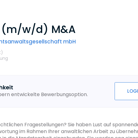
e (m/w/d) M&A
chtsanwalts­gesellschaft mbH
t
)
rung
hkeit
LOG
ebern entwickelte Bewerbungsoption.
echtlichen Fragestellungen? Sie haben Lust auf spanne
twortung im Rahmen Ihrer anwaltlichen Arbeit zu übern