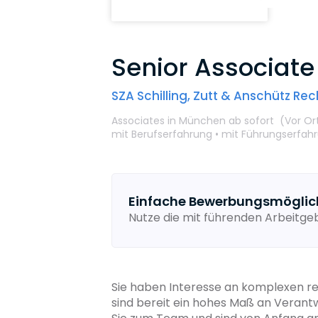
Senior Associat
SZA Schilling, Zutt & Anschütz Re
Associates
in München
ab sofort
(Vor Or
mit Berufserfahrung •
mit Führungserfah
Einfache Bewerbungsmöglic
Nutze die mit führenden Arbeitg
Sie haben Interesse an komplexen r
sind bereit ein hohes Maß an Veran