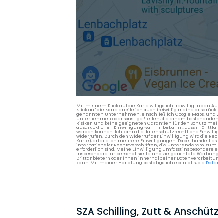
Mit meinem Klick auf die Karte willige ich freiwillig in d
Klick auf die Karte erteile ich auch freiwillig meine ausdrüc
genannten Unternehmen, einschließlich Google Maps, und Zwe
Unternehmen oder sonstige Stellen, die einem bestehenden An
Risiken und keine geeigneten Garantien für den Schutz mein
ausdrücklichen Einwilligung war mir bekannt, dass in Dri
werden können. Ich kann die datenschutzrechtliche Einwilli
widerrufen. Durch den Widerruf der Einwilligung wird die Re
Karte), erteile ich mehrere Einwilligungen. Dabei handelt
internationaler Rechtsvorschriften, die unter anderem zum
erforderlich sind. Meine Einwilligung umfasst insbesondere 
insbesondere für personalisierte und zielgerichtete Werbun
Drittanbietern oder ihnen innerhalb einer Datenverarbeitun
kann. Mit meiner Handlung bestätige ich ebenfalls, die
Date
SZA Schilling, Zutt & Anschü