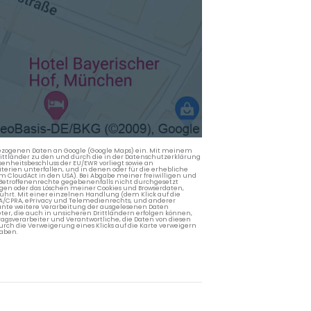
nbezogenen Daten an Google (Google Maps) ein. Mit meinem
 Drittländer zu den und durch die in der Datenschutzerklärung
enheitsbeschluss der EU/EWR vorliegt sowie an
terien unterfallen, und in denen oder für die erhebliche
m CloudAct in den USA). Bei Abgabe meiner freiwilligen und
Betroffenenrechte gegebenenfalls nicht durchgesetzt
ngen oder das Löschen meiner Cookies und Browserdaten,
rührt. Mit einer einzelnen Handlung (dem Klick auf die
PA/CPRA, ePrivacy und Telemedienrechts, und anderer
lante weitere Verarbeitung der ausgelesenen Daten
ter, die auch in unsicheren Drittländern erfolgen können,
agsverarbeiter und Verantwortliche, die Daten von diesen
rch die Verweigerung eines Klicks auf die Karte verweigern
aben.