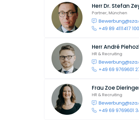
Herr
Dr. Stefan Ze
Partner, München
Bewerbung@sza.
+49 89 4111417 10
Herr
André Piehozki
HR & Recruiting
Bewerbung@sza.
+49 69 9769601 2
Frau
Zoe Dieringe
HR & Recruiting
Bewerbung@sza.
+49 69 9769601 3