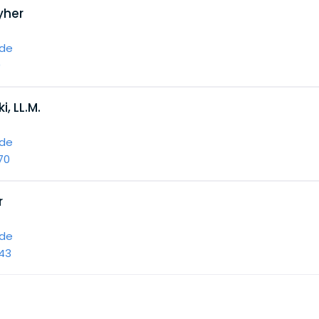
yher
de
0
, LL.M.
de
70
r
de
43