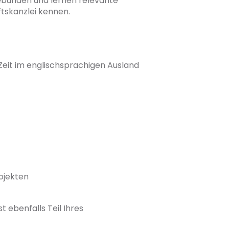
ebunden und lernen relevante
ftskanzlei kennen.
Zeit im englischsprachigen Ausland
ojekten
 ebenfalls Teil Ihres