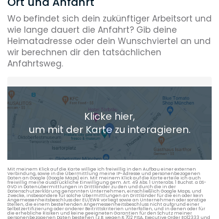
Ort und Anfahrt
Wo befindet sich dein zukünftiger Arbeitsort und
wie lange dauert die Anfahrt? Gib deine
Heimatadresse oder dein Wunschviertel an und
wir berechnen dir den tatsächlichen
Anfahrtsweg.
Heimatadresse oder Wunschort
Klicke hier,
+ Aktuellen Standort hinzufügen
um mit der Karte zu interagieren.
Die berechneten Anreisezeiten basieren auf den
Verkehrsdaten eines typischen Dienstag morgens um 8:30.
Mit meinem Klick auf die Karte willige ich freiwillig in den Aufbau einer externen
Verbindung, sowie in die Übermittlung meine IP-Adresse und personenbezogenen
Daten an Google (Google Maps) ein. Mit meinem Klick auf die Karte erteile ich auch
freiwillig meine ausdrückliche Einwilligung gem. Art. 49 Abs. 1 Unterabs. 1 Buchst. a DS-
GVO in Datenübermittlungen in Drittländer zu den und durch die in der
Datenschutzerklärung genannten Unternehmen, einschließlich Google Maps, und
Zwecke, insbesondere für solche Übermittlungen an Drittländer für die ein oder kein
Angemessenheitsbeschluss der EU/EWR vorliegt sowie an Unternehmen oder sonstige
Stellen, die einem bestehenden Angemessenheitsbeschluss nicht aufgrund einer
Selbstzertifizierung oder anderer Beitrittskriterien unterfallen, und in denen oder für
die erhebliche Risiken und keine geeigneten Garantien für den Schutz meiner
personenbezogenen Daten bestehen (z.B. wegen § 702 FISA, Executive Order EO12333 und