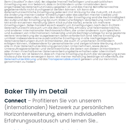
dem CloudAct in den USA). Bei Abgabe meiner freiwilligen und ausdrücklichen
Einwilligung war mir bekannt, dass in Drittländern unter Umständen kein
angemessenes Datenschutzniveau gegeben ist und das meine Betroffenenrechte
gegebenenfalls nicht durchgesetzt werden können. Ich kann die
datenschutzrechtliche Einwilligung jederzeit mit Wirkung für die Zukunft, z.B. durch
die Änderung meiner Cookie-Einstellungen oder das Löschen meiner Cookies und
Browserdaten, widerrufen. Durch den Widerruf der Einwilligung wird die Rechtmäßigkeit
der aufgrund der Einwilligung bis zum Widerruf erfolgten Verarbeitung nicht berührt.
Mit einer einzelnen Handlung (dem Klick auf die Karte), erteile ich mehrere
Einwilligungen. Dabei handelt es sich sowohl um Einwilligungen nach dem EU/EWR-
Datenschutzrecht als auch um die des CCPA/CPRA, ePrivacy und Telemedienrechts,
und anderer internationaler Rechtsvorschriften, die unter anderem zum Speichern
und Auslesen von Informationen notwendig und als Rechtsgrundlage für eine geplante
weitere Verarbeitung der ausgelesenen Daten erforderlich sind. Meine Einwilligung
umfasst insbesondere eine ausdrückliche Einwilligung in alle nachgelagerten
Datenverarbeitungen durch Drittanbieter, die auch in unsicheren Drittländern
erfolgen können, insbesondere für personalisierte und zielgerichtete Werbung, durch
alle in ihrer Datenschutzerklärung genannten Unternehmen, sowie deren
Unterauftragsverarbeiter und Verantwortliche, die Daten von diesen Drittanbietern
oder ihnen innerhalb einer Datenverarbeitungskette erhalten oder übermittelt
bekommen. Mir ist bekannt, dass ich meine Einwilligung durch die Verweigerung eines
Klicks auf die Karte verweigern kann. Mit meiner Handlung bestätige ich ebenfalls, die
Datenschutzerklärung
und das
Transparenzdokument
gelesen und zur Kenntnis
genommen zu haben.
Baker Tilly im Detail
Connect
– Profitieren Sie von unserem
(internationalen) Netzwerk zur persönlichen
Horizonterweiterung, einem individuellen
Erfahrungsaustausch und lernen Sie...