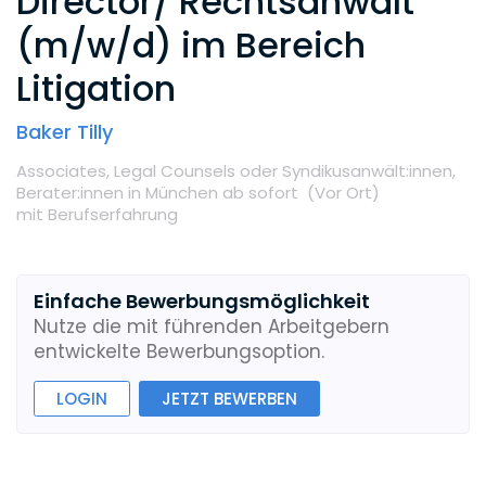
Director/ Rechtsanwalt
(m/w/d) im Bereich
Litigation
Baker Tilly
Associates,
Legal Counsels oder Syndikusanwält:innen,
Berater:innen
in München
ab sofort
(Vor Ort
)
mit Berufserfahrung
Einfache Bewerbungsmöglichkeit
Nutze die mit führenden Arbeitgebern
entwickelte Bewerbungsoption.
LOGIN
JETZT BEWERBEN