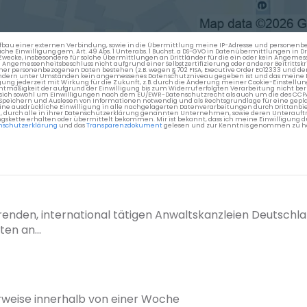
en Aufbau einer externen Verbindung, sowie in die Übermittlung meine IP-Adresse und persone
kliche Einwilligung gem. Art. 49 Abs. 1 Unterabs. 1 Buchst. a DS-GVO in Datenübermittlungen in
cke, insbesondere für solche Übermittlungen an Drittländer für die ein oder kein Angemess
gemessenheitsbeschluss nicht aufgrund einer Selbstzertifizierung oder anderer Beitrittskri
er personenbezogenen Daten bestehen (z.B. wegen § 702 FISA, Executive Order EO12333 und de
ttländern unter Umständen kein angemessenes Datenschutzniveau gegeben ist und das meine 
gung jederzeit mit Wirkung für die Zukunft, z.B. durch die Änderung meiner Cookie-Einstellu
chtmäßigkeit der aufgrund der Einwilligung bis zum Widerruf erfolgten Verarbeitung nicht be
 es sich sowohl um Einwilligungen nach dem EU/EWR-Datenschutzrecht als auch um die des CC
 Speichern und Auslesen von Informationen notwendig und als Rechtsgrundlage für eine gep
eine ausdrückliche Einwilligung in alle nachgelagerten Datenverarbeitungen durch Drittanbie
g, durch alle in ihrer Datenschutzerklärung genannten Unternehmen, sowie deren Unterauftr
gskette erhalten oder übermittelt bekommen. Mir ist bekannt, dass ich meine Einwilligung du
nschutzerklärung
und das
Transparenzdokument
gelesen und zur Kenntnis genommen zu h
hrenden, international tätigen Anwaltskanzleien Deutschlan
en an...
rweise innerhalb von einer Woche