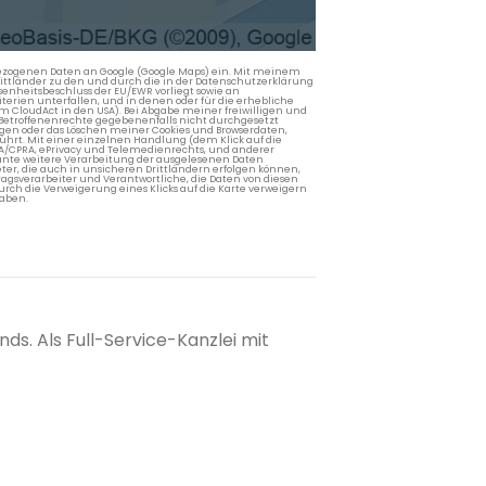
nbezogenen Daten an Google (Google Maps) ein. Mit meinem
 Drittländer zu den und durch die in der Datenschutzerklärung
enheitsbeschluss der EU/EWR vorliegt sowie an
terien unterfallen, und in denen oder für die erhebliche
m CloudAct in den USA). Bei Abgabe meiner freiwilligen und
Betroffenenrechte gegebenenfalls nicht durchgesetzt
ngen oder das Löschen meiner Cookies und Browserdaten,
rührt. Mit einer einzelnen Handlung (dem Klick auf die
PA/CPRA, ePrivacy und Telemedienrechts, und anderer
lante weitere Verarbeitung der ausgelesenen Daten
ter, die auch in unsicheren Drittländern erfolgen können,
agsverarbeiter und Verantwortliche, die Daten von diesen
rch die Verweigerung eines Klicks auf die Karte verweigern
aben.
ds. Als Full-Service-Kanzlei mit