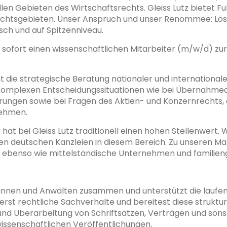
llen Gebieten des Wirtschaftsrechts. Gleiss Lutz bietet F
Rechtsgebieten. Unser Anspruch und unser Renommee: Lö
sch und auf Spitzenniveau.
ab sofort einen wissenschaftlichen Mitarbeiter (m/w/d) z
ht die strategische Beratung nationaler und internationa
 komplexen Entscheidungssituationen wie bei Übernahme
erungen sowie bei Fragen des Aktien- und Konzernrechts
nehmen.
hat bei Gleiss Lutz traditionell einen hohen Stellenwert.
den deutschen Kanzleien in diesem Bereich. Zu unseren 
n ebenso wie mittelständische Unternehmen und familien
innen und Anwälten zusammen und unterstützt die laufen
ierst rechtliche Sachverhalte und bereitest diese struktu
g und Überarbeitung von Schriftsätzen, Verträgen und son
wissenschaftlichen Veröffentlichungen.