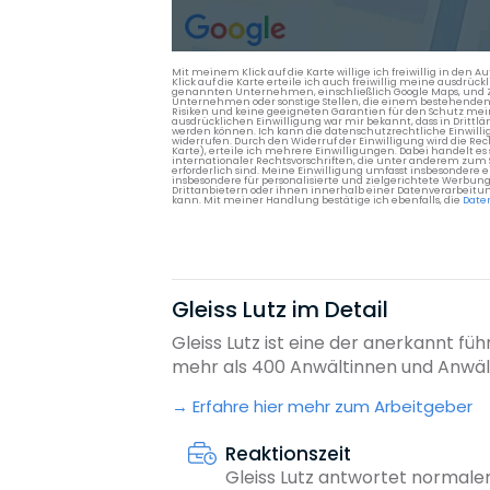
Mit meinem Klick auf die Karte willige ich freiwillig in d
Klick auf die Karte erteile ich auch freiwillig meine ausdrüc
genannten Unternehmen, einschließlich Google Maps, und Zwe
Unternehmen oder sonstige Stellen, die einem bestehenden An
Risiken und keine geeigneten Garantien für den Schutz mein
ausdrücklichen Einwilligung war mir bekannt, dass in Dri
werden können. Ich kann die datenschutzrechtliche Einwilli
widerrufen. Durch den Widerruf der Einwilligung wird die Re
Karte), erteile ich mehrere Einwilligungen. Dabei handelt
internationaler Rechtsvorschriften, die unter anderem zum
erforderlich sind. Meine Einwilligung umfasst insbesondere 
insbesondere für personalisierte und zielgerichtete Werbun
Drittanbietern oder ihnen innerhalb einer Datenverarbeitun
kann. Mit meiner Handlung bestätige ich ebenfalls, die
Date
Gleiss Lutz im Detail
Gleiss Lutz ist eine der anerkannt fü
mehr als 400 Anwältinnen und Anwält
Erfahre hier mehr zum Arbeitgeber
Reaktionszeit
Gleiss Lutz antwortet normale