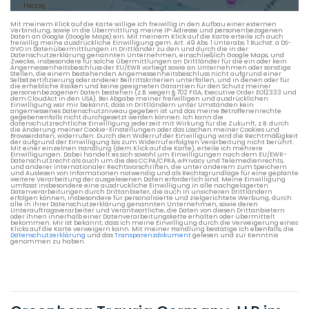
Verkehrsdaten eines typischen Dienstag morgens um 8:30.
Mit meinem Klick auf die Karte willige ich freiwillig in den Aufbau einer externen
Verbindung, sowie in die Übermittlung meine IP-Adresse und personenbezogenen
Daten an Google (Google Maps) ein. Mit meinem Klick auf die Karte erteile ich auch
freiwillig meine ausdrückliche Einwilligung gem. Art. 49 Abs. 1 Unterabs. 1 Buchst. a DS-
GVO in Datenübermittlungen in Drittländer zu den und durch die in der
Datenschutzerklärung genannten Unternehmen, einschließlich Google Maps, und
Zwecke, insbesondere für solche Übermittlungen an Drittländer für die ein oder kein
Angemessenheitsbeschluss der EU/EWR vorliegt sowie an Unternehmen oder sonstige
Stellen, die einem bestehenden Angemessenheitsbeschluss nicht aufgrund einer
Selbstzertifizierung oder anderer Beitrittskriterien unterfallen, und in denen oder für
die erhebliche Risiken und keine geeigneten Garantien für den Schutz meiner
personenbezogenen Daten bestehen (z.B. wegen § 702 FISA, Executive Order EO12333 und
dem CloudAct in den USA). Bei Abgabe meiner freiwilligen und ausdrücklichen
Einwilligung war mir bekannt, dass in Drittländern unter Umständen kein
angemessenes Datenschutzniveau gegeben ist und das meine Betroffenenrechte
gegebenenfalls nicht durchgesetzt werden können. Ich kann die
datenschutzrechtliche Einwilligung jederzeit mit Wirkung für die Zukunft, z.B. durch
die Änderung meiner Cookie-Einstellungen oder das Löschen meiner Cookies und
Browserdaten, widerrufen. Durch den Widerruf der Einwilligung wird die Rechtmäßigkeit
der aufgrund der Einwilligung bis zum Widerruf erfolgten Verarbeitung nicht berührt.
Mit einer einzelnen Handlung (dem Klick auf die Karte), erteile ich mehrere
Einwilligungen. Dabei handelt es sich sowohl um Einwilligungen nach dem EU/EWR-
Datenschutzrecht als auch um die des CCPA/CPRA, ePrivacy und Telemedienrechts,
und anderer internationaler Rechtsvorschriften, die unter anderem zum Speichern
und Auslesen von Informationen notwendig und als Rechtsgrundlage für eine geplante
weitere Verarbeitung der ausgelesenen Daten erforderlich sind. Meine Einwilligung
umfasst insbesondere eine ausdrückliche Einwilligung in alle nachgelagerten
Datenverarbeitungen durch Drittanbieter, die auch in unsicheren Drittländern
erfolgen können, insbesondere für personalisierte und zielgerichtete Werbung, durch
alle in ihrer Datenschutzerklärung genannten Unternehmen, sowie deren
Unterauftragsverarbeiter und Verantwortliche, die Daten von diesen Drittanbietern
oder ihnen innerhalb einer Datenverarbeitungskette erhalten oder übermittelt
bekommen. Mir ist bekannt, dass ich meine Einwilligung durch die Verweigerung eines
Klicks auf die Karte verweigern kann. Mit meiner Handlung bestätige ich ebenfalls, die
Datenschutzerklärung
und das
Transparenzdokument
gelesen und zur Kenntnis
genommen zu haben.