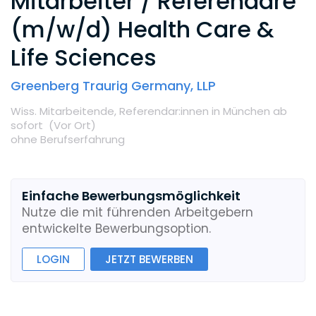
Mitarbeiter / Referendare
(m/w/d) Health Care &
Life Sciences
Greenberg Traurig Germany, LLP
Wiss. Mitarbeitende,
Referendar:innen
in München
ab
sofort
(Vor Ort
)
ohne Berufserfahrung
Einfache Bewerbungsmöglichkeit
Nutze die mit führenden Arbeitgebern
entwickelte Bewerbungsoption.
LOGIN
JETZT BEWERBEN